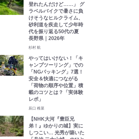
登れたんだけど……」 グ
ラベルバイクで暑さに負
けそうなヒルクライム、
砂利道を疾走して少年時
代を振り返る50代の夏
長野県｜2026年
杉村 航
やってはいけない！「キ
ャンプツーリング」での
「NGパッキング」7選！
安全＆快適につながる
「荷物の順序や位置」積
載のコツとは？「実体験
レポ」
辰口 稚菜
【NHK大河『豊臣兄
弟！』ゆかりの城】実に
しつこい… 光秀が築いた