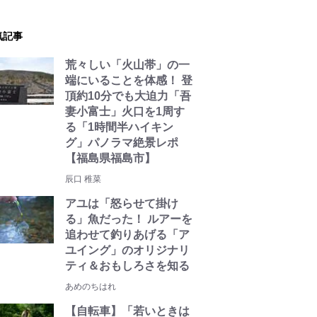
気記事
荒々しい「火山帯」の一
端にいることを体感！ 登
頂約10分でも大迫力「吾
妻小富士」火口を1周す
る「1時間半ハイキン
グ」パノラマ絶景レポ
【福島県福島市】
辰口 稚菜
アユは「怒らせて掛け
る」魚だった！ ルアーを
追わせて釣りあげる「ア
ユイング」のオリジナリ
ティ＆おもしろさを知る
あめのちはれ
【自転車】「若いときは