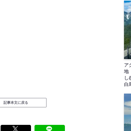
ア
地
し
白
記事本文に戻る