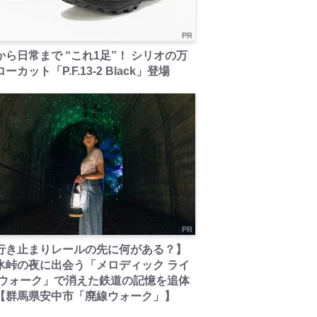
PR
から日常まで “これ1足”！ シリオの万
ーカット「P.F.13-2 Black」登場
PR
行き止まりレールの先に何がある？】
氷峠の夜に出会う「メロディック ライ
 ウォーク」で消えた鉄道の記憶を追体
【群馬県安中市「廃線ウォーク」】