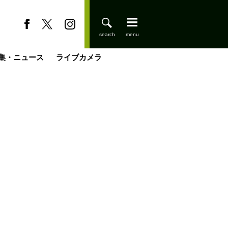
集・ニュース
ライブカメラ
登りはじめました
缶たん”CAN”P料理
小屋を興して
国の街角で
ーのネパール移住見聞録「Like a Rolling Stone」
具＆技術研究所
きららの“おぜ沼“日記
山小屋はじめます
煎して走る男
載
スキー場
山小屋