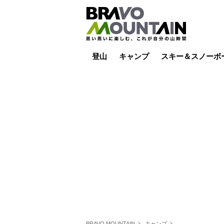
登山
キャンプ
スキー＆スノーボ
山小屋泊
山小屋ライブカメラ
テント泊
雪山
低山
山ご飯
その他登山
焚き火
その他キャンプ
スキー場ライブカ
バックカントリー
日帰り
キャンプ飯
スキー場
BRAVO MOUNTAIN
キャンプ