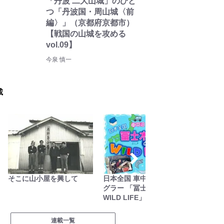
「丹波 二大山城」のひと
つ「丹波国・周山城〈前
編〉」（京都府京都市）
【戦国の山城を攻める
vol.09】
今泉 慎一
載
そこに山小屋を興して
日本全国 車中泊女性アン
耕して
グラー 「冨士木耶奈の
WILD LIFE」
連載一覧