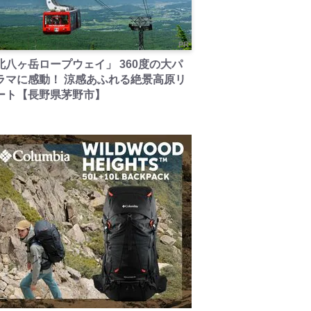
PR
北八ヶ岳ロープウェイ」 360度の大パ
ラマに感動！ 涼感あふれる絶景高原リ
ート【長野県茅野市】