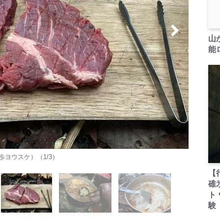
山
能ロ
ヨウスケ）（1/3）
【
碓
ト
験