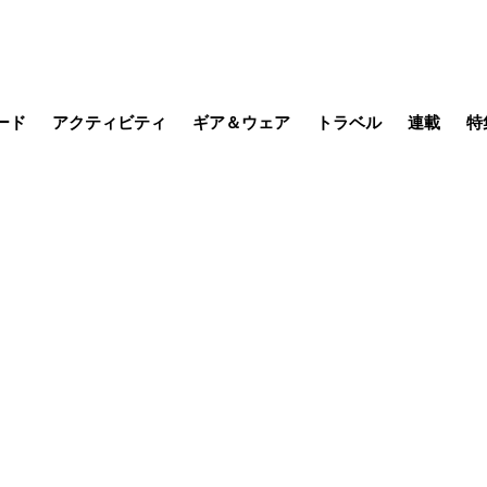
ード
アクティビティ
ギア＆ウェア
トラベル
連載
特
メラ
MTB
写真・動画
その他アクティビティ
キャンプ
スノー
その他
温泉・宿
名所・観光
日本で山
缶詰博士の
そこに山
ブーツの
日本人ハイカ
低山小道
尾瀬ガイド
わたし、
耕して焙
その他連
フィッシング
登山
食事・お酒
季節の虫