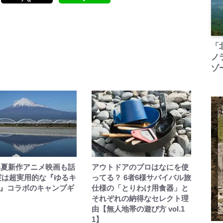
「
ノ
ゾ
2年夏新作アニメ映画も話
アウトドアのプロはなにを使
実は超実用的な『ゆるキ
ってる？ 6者6様サバイバル旅
』コラボのキャンプギ
仕様の「とりわけ用食器」と
それぞれの納得なセレクト理
由【無人地帯の遊び方 vol.1
1】