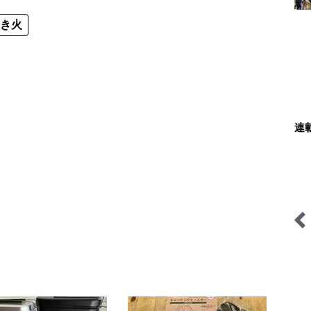
焚き火
連
山の天気と気象
シン・サウナ村建設記