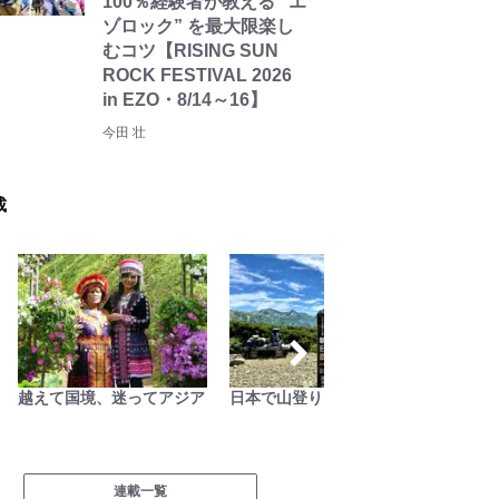
100％経験者が教える “エ
ゾロック” を最大限楽し
むコツ【RISING SUN
ROCK FESTIVAL 2026
in EZO・8/14～16】
今田 壮
載
越えて国境、迷ってアジア
日本で山登りはじめました
AKB4
載「日
連載一覧