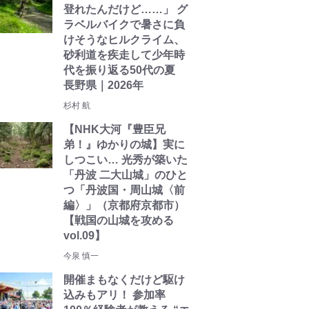
登れたんだけど……」 グ
ラベルバイクで暑さに負
けそうなヒルクライム、
砂利道を疾走して少年時
代を振り返る50代の夏
長野県｜2026年
杉村 航
【NHK大河『豊臣兄
弟！』ゆかりの城】実に
しつこい… 光秀が築いた
「丹波 二大山城」のひと
つ「丹波国・周山城〈前
編〉」（京都府京都市）
【戦国の山城を攻める
vol.09】
今泉 慎一
開催まもなくだけど駆け
込みもアリ！ 参加率