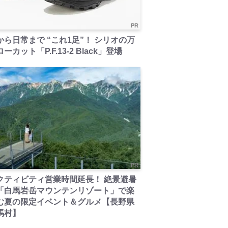
PR
から日常まで “これ1足”！ シリオの万
ーカット「P.F.13-2 Black」登場
PR
クティビティ営業時間延長！ 絶景避暑
「白馬岩岳マウンテンリゾート」で楽
む夏の限定イベント＆グルメ【長野県
馬村】