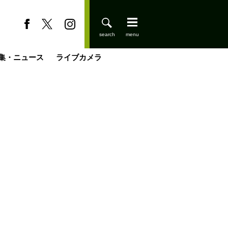
集・ニュース
ライブカメラ
缶たん”CAN”P料理
小屋を興して
国の街角で
ーのネパール移住見聞録「Like a Rolling Stone」
具＆技術研究所
きららの“おぜ沼“日記
山小屋はじめます
煎して走る男
載
スキー場
登りはじめました
山小屋