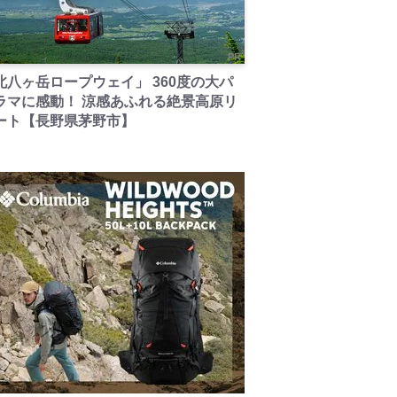
PR
北八ヶ岳ロープウェイ」 360度の大パ
ラマに感動！ 涼感あふれる絶景高原リ
ート【長野県茅野市】