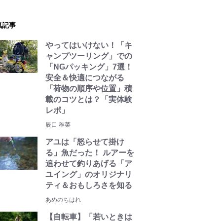
気記事
やってはいけない！「キ
ャンプツーリング」での
「NGパッキング」7選！
安全＆快適につながる
「荷物の順序や位置」積
載のコツとは？「実体験
レポ」
辰口 稚菜
アユは「怒らせて掛け
る」魚だった！ ルアーを
追わせて釣りあげる「ア
ユイング」のオリジナリ
ティ＆おもしろさを知る
あめのちはれ
【自転車】「若いときは