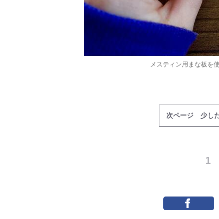
メスティン用まな板を
次ページ 少し
1