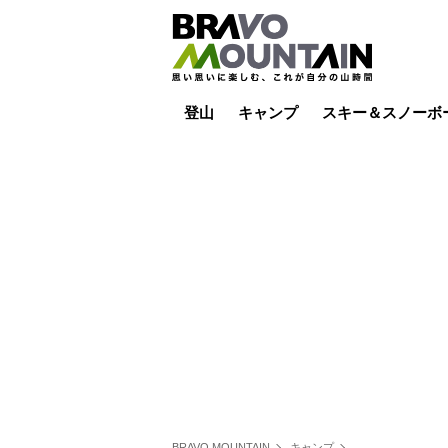
登山
キャンプ
スキー＆スノーボ
山小屋泊
山小屋ライブカメラ
テント泊
雪山
低山
山ご飯
その他登山
焚き火
その他キャンプ
スキー場ライブカ
バックカントリー
日帰り
キャンプ飯
スキー場
BRAVO MOUNTAIN
キャンプ