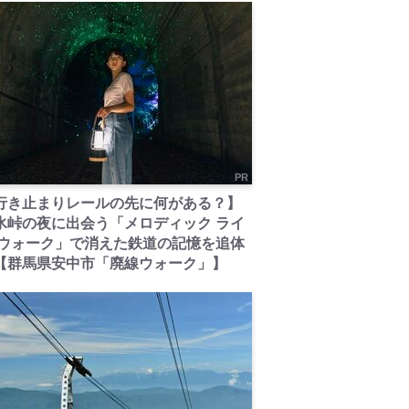
PR
行き止まりレールの先に何がある？】
氷峠の夜に出会う「メロディック ライ
 ウォーク」で消えた鉄道の記憶を追体
【群馬県安中市「廃線ウォーク」】