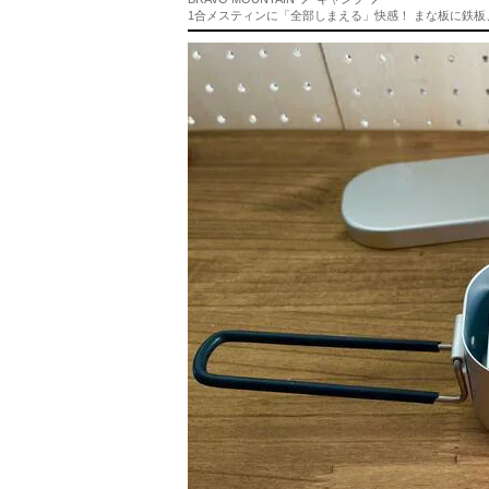
1合メスティンに「全部しまえる」快感！ まな板に鉄板