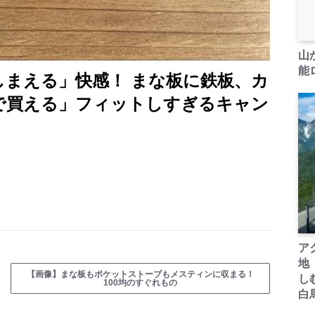
山
能ロ
しまえる」快感！ まな板に鉄板、カ
均で買える」フィットしすぎるキャン
ア
地
【画像】まな板もポケットストーブもメスティンに収まる！
し
100均のすぐれもの
白