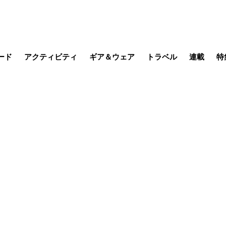
ード
アクティビティ
ギア＆ウェア
トラベル
連載
特
メラ
MTB
写真・動画
その他アクティビティ
キャンプ
スノー
その他
温泉・宿
名所・観光
缶詰博士の
そこに山
ブーツの
季節の虫
日本人ハイカ
低山小道
尾瀬ガイド
わたし、
耕して焙
その他連
フィッシング
登山
食事・お酒
日本で山