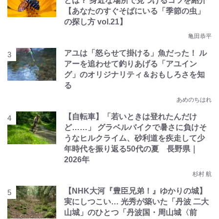
とは？ 身近な場所で見つけるコツを紹介
【あなたのすぐそばにいる「季節の虫」
の探し方 vol.21】
亀田恭平
アユは「怒らせて掛ける」魚だった！ ル
アーを追わせて釣りあげる「アユイン
グ」のオリジナリティ＆おもしろさを知
る
あめのちはれ
【自転車】「若いときは登れたんだけ
ど……」 グラベルバイクで暑さに負けそ
うなヒルクライム、砂利道を疾走して少
年時代を振り返る50代の夏 長野県｜
2026年
杉村 航
【NHK大河『豊臣兄弟！』ゆかりの城】
実にしつこい… 光秀が築いた「丹波 二大
山城」のひとつ「丹波国・周山城〈前