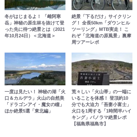
冬がはじまるよ！ 「雌阿寒
絶景「下るだけ」サイクリン
岳」神秘の原生林を抜けて登
グ！ 全長50km「ダウンヒル
った先に待つ絶景とは（2021
ツーリング」MTB実走！ こ
年10月24日）＜北海道＞
れぞ「北海道の原風景」裏摩
周ツアーレポ
一度は見たい！ 神秘の湖「火
荒々しい「火山帯」の一端に
口＆カルデラ」火山の自然美
いることを体感！ 登頂約10
「ドラゴンアイ・魔女の瞳」
分でも大迫力「吾妻小富士」
ほか絶景5選「東北編」
火口を1周する「1時間半ハイ
キング」パノラマ絶景レポ
【福島県福島市】