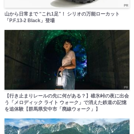
PR
山から日常まで “これ1足”！ シリオの万能ローカット
「P.F.13-2 Black」登場
PR
【行き止まりレールの先に何がある？】碓氷峠の夜に出会
う「メロディック ライト ウォーク」で消えた鉄道の記憶
を追体験【群馬県安中市「廃線ウォーク」】