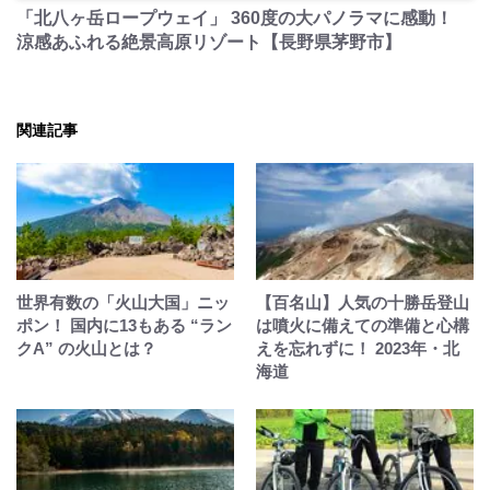
「北八ヶ岳ロープウェイ」 360度の大パノラマに感動！
涼感あふれる絶景高原リゾート【長野県茅野市】
関連記事
世界有数の「火山大国」ニッ
【百名山】人気の十勝岳登山
ポン！ 国内に13もある “ラン
は噴火に備えての準備と心構
クA” の火山とは？
えを忘れずに！ 2023年・北
海道