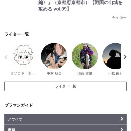
編〉」（京都府京都市）【戦国の山城を
攻める vol.09】
今泉 慎一
ライター一覧
ミゾロギ・ダイスケ
中村 朋美
須藤 雄飛
小松 由紀
ライター一覧
ブラマンガイド
ノウハウ
動画