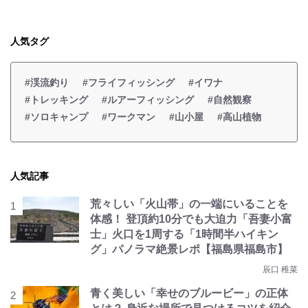
人気タグ
#渓流釣り
#フライフィッシング
#イワナ
#トレッキング
#ルアーフィッシング
#自然観察
#ソロキャンプ
#ワークマン
#山小屋
#高山植物
人気記事
荒々しい「火山帯」の一端にいることを
体感！ 登頂約10分でも大迫力「吾妻小富
士」火口を1周する「1時間半ハイキン
グ」パノラマ絶景レポ【福島県福島市】
辰口 稚菜
青く美しい「幸せのブルービー」の正体