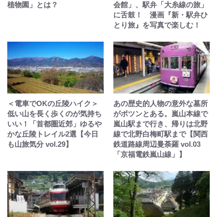
植物園」とは？
会館」、駅弁「大糸線の旅」
に舌鼓！ 漫画『新・駅弁ひ
とり旅』を写真で楽しむ！
＜電車でOKの丘陵ハイク＞
あの歴史的人物の意外な墓所
低い山を長く歩くのが気持ち
がポツンとある。嵐山本線で
いい！「首都圏近郊」ゆるや
嵐山駅まで行き、帰りは北野
かな丘陵トレイル2選【今日
線で北野白梅町駅まで【関西
も山旅気分 vol.29】
鉄道路線周辺曼荼羅 vol.03
「京福電鉄嵐山線」】