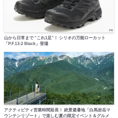
PR
山から日常まで “これ1足”！ シリオの万能ローカット
「P.F.13-2 Black」登場
PR
アクティビティ営業時間延長！ 絶景避暑地「白馬岩岳マ
ウンテンリゾート」で楽しむ夏の限定イベント＆グルメ