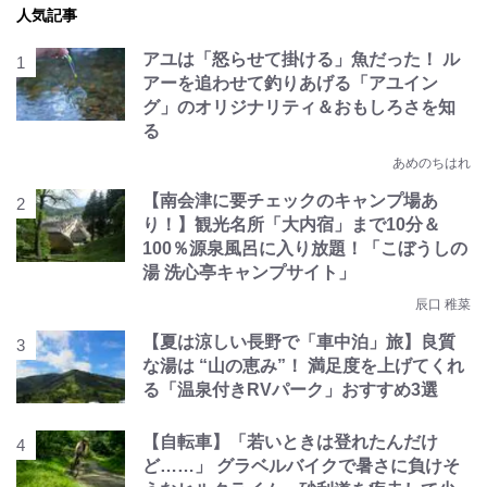
人気記事
アユは「怒らせて掛ける」魚だった！ ル
アーを追わせて釣りあげる「アユイン
グ」のオリジナリティ＆おもしろさを知
る
あめのちはれ
【南会津に要チェックのキャンプ場あ
り！】観光名所「大内宿」まで10分＆
100％源泉風呂に入り放題！「こぼうしの
湯 洗心亭キャンプサイト」
辰口 稚菜
【夏は涼しい長野で「車中泊」旅】良質
な湯は “山の恵み”！ 満足度を上げてくれ
る「温泉付きRVパーク」おすすめ3選
【自転車】「若いときは登れたんだけ
ど……」 グラベルバイクで暑さに負けそ