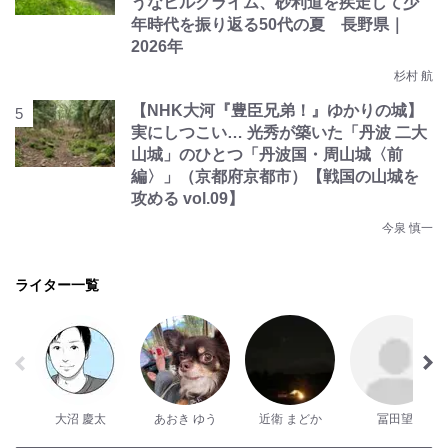
うなヒルクライム、砂利道を疾走して少
年時代を振り返る50代の夏 長野県｜
2026年
杉村 航
【NHK大河『豊臣兄弟！』ゆかりの城】
実にしつこい… 光秀が築いた「丹波 二大
山城」のひとつ「丹波国・周山城〈前
編〉」（京都府京都市）【戦国の山城を
攻める vol.09】
今泉 慎一
ライター一覧
大沼 慶太
あおき ゆう
近衛 まどか
冨田望