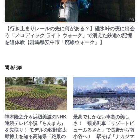
PR
【行き止まりレールの先に何がある？】碓氷峠の夜に出会
う「メロディック ライト ウォーク」で消えた鉄道の記憶
を追体験【群馬県安中市「廃線ウォーク」】
関連記事
神木隆之介＆浜辺美波のNHK
最高でしかない車窓の美し
連続テレビ小説『らんまん』
さ！ 観光列車「リゾートビ
を先取り！ モデルの牧野富太
ューふるさと」で長野から南
郎博士を知る高知県「絶景の
小谷へ！ 駅そば「ナカジマ