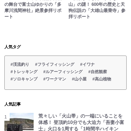
の舞台で富士山ゆかりの「多
山」の謎！ 600年の歴史と天
摩川浅間神社」絶景参拝リポ
狗伝説の「大雄山最乗寺」参
ート
拝リポート
人気タグ
#渓流釣り
#フライフィッシング
#イワナ
#トレッキング
#ルアーフィッシング
#自然観察
#ソロキャンプ
#ワークマン
#山小屋
#高山植物
人気記事
荒々しい「火山帯」の一端にいることを
体感！ 登頂約10分でも大迫力「吾妻小富
士」火口を1周する「1時間半ハイキン