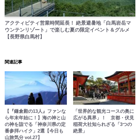
PR
アクティビティ営業時間延長！ 絶景避暑地「白馬岩岳マ
ウンテンリゾート」で楽しむ夏の限定イベント＆グルメ
【長野県白馬村】
関連記事
【『鎌倉殿の13人』ファンな
「世界的な観光コースの奥に
ら年末年始に！】海の神と山
広がる異界」！ 京都・伏見
の神を詣でる「神奈川県の定
稲荷大社知られざる「3つの
番参拝ハイク」2選【今日も
絶景」
山旅気分 vol.27】