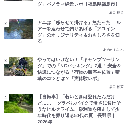
グ」パノラマ絶景レポ【福島県福島市】
辰口 稚菜
アユは「怒らせて掛ける」魚だった！ ル
アーを追わせて釣りあげる「アユイン
グ」のオリジナリティ＆おもしろさを知
る
あめのちはれ
やってはいけない！「キャンプツーリン
グ」での「NGパッキング」7選！ 安全＆
快適につながる「荷物の順序や位置」積
載のコツとは？「実体験レポ」
辰口 稚菜
【自転車】「若いときは登れたんだけ
ど……」 グラベルバイクで暑さに負けそ
うなヒルクライム、砂利道を疾走して少
年時代を振り返る50代の夏 長野県｜
2026年