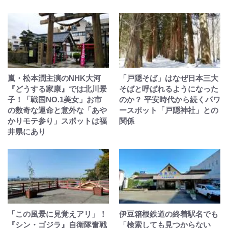
嵐・松本潤主演のNHK大河
「戸隠そば」はなぜ日本三大
『どうする家康』では北川景
そばと呼ばれるようになった
子！「戦国NO.1美女」お市
のか？ 平安時代から続くパワ
の数奇な運命と意外な「あや
ースポット「戸隠神社」との
かりモテ参り」スポットは福
関係
井県にあり
「この風景に見覚えアリ」！
伊豆箱根鉄道の終着駅名でも
『シン・ゴジラ』自衛隊奮戦
「検索しても見つからない