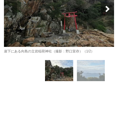
崖下にある向島の立岩稲荷神社（撮影：野口宣存）（1/2）