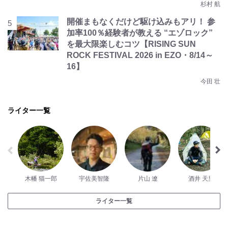
杉村 航
開催まもなくだけど駆け込みもアリ！ 参
加率100％経験者が教える “エゾロック”
を最大限楽しむコツ【RISING SUN
ROCK FESTIVAL 2026 in EZO・8/14～
16】
今田 壮
ライター一覧
木幡 猫一郎
宇佐美智隆
片山 遼
酒井 天里
ライター一覧