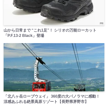
PR
山から日常まで “これ1足”！ シリオの万能ローカット
「P.F.13-2 Black」登場
PR
「北八ヶ岳ロープウェイ」 360度の大パノラマに感動！
涼感あふれる絶景高原リゾート【長野県茅野市】