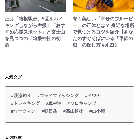
正月「箱根駅伝」5区をハイ
青く美しい「幸せのブルービ
キングしながら声援！「おす
ー」の正体とは？ 身近な場所
すめ応援スポット」と富士山
で見つけるコツを紹介【あな
を見つつの「箱根神社の初
たのすぐそばにいる「季節の
詣」
虫」の探し方 vol.21】
人気タグ
#渓流釣り
#フライフィッシング
#イワナ
#トレッキング
#車中泊
#ソロキャンプ
#ワークマン
#朝日岳
#高山植物
#山小屋
人気記事