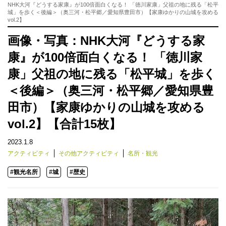
NHK大河『どうする家康』が100倍面白くなる！ 「徳川家康」父祖の地に残る「松平
城」を歩く＜後編＞（奥三河・松平郷／愛知県豊田市）【家康ゆかりの山城を攻める
vol.2】
画像・写真：NHK大河『どうする家
康』が100倍面白くなる！ 「徳川家
康」父祖の地に残る「松平城」を歩く
＜後編＞（奥三河・松平郷／愛知県豊
田市）【家康ゆかりの山城を攻める
vol.2】【合計15枚】
2023.1.8
アクティビティ
その他アクティビティ
名所・観光
#観光名所
#城
#歴史