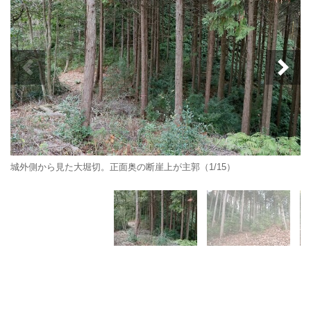
城外側から見た大堀切。正面奥の断崖上が主郭（1/15）