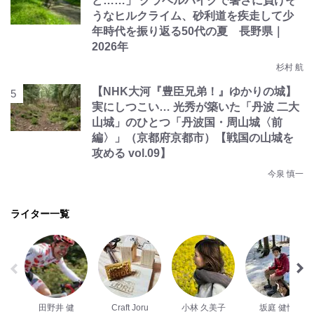
ど……」 グラベルバイクで暑さに負けそ
うなヒルクライム、砂利道を疾走して少
年時代を振り返る50代の夏 長野県｜
2026年
杉村 航
【NHK大河『豊臣兄弟！』ゆかりの城】
実にしつこい… 光秀が築いた「丹波 二大
山城」のひとつ「丹波国・周山城〈前
編〉」（京都府京都市）【戦国の山城を
攻める vol.09】
今泉 慎一
ライター一覧
田野井 健
Craft Joru
小林 久美子
坂庭 健悟