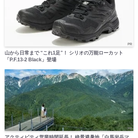
PR
山から日常まで “これ1足”！ シリオの万能ローカット
「P.F.13-2 Black」登場
PR
アクティビティ営業時間延長！ 絶景避暑地「白馬岩岳マ