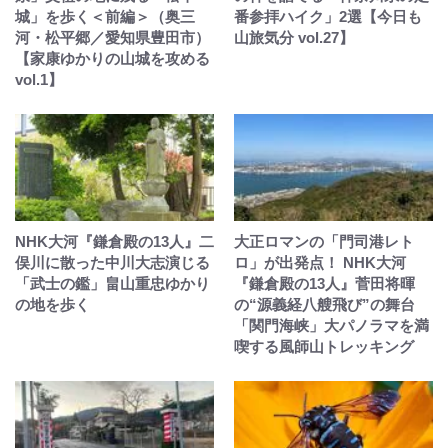
城」を歩く＜前編＞（奥三
番参拝ハイク」2選【今日も
河・松平郷／愛知県豊田市）
山旅気分 vol.27】
【家康ゆかりの山城を攻める
vol.1】
NHK大河『鎌倉殿の13人』二
大正ロマンの「門司港レト
俣川に散った中川大志演じる
ロ」が出発点！ NHK大河
「武士の鑑」畠山重忠ゆかり
『鎌倉殿の13人』菅田将暉
の地を歩く
の“源義経八艘飛び”の舞台
「関門海峡」大パノラマを満
喫する風師山トレッキング