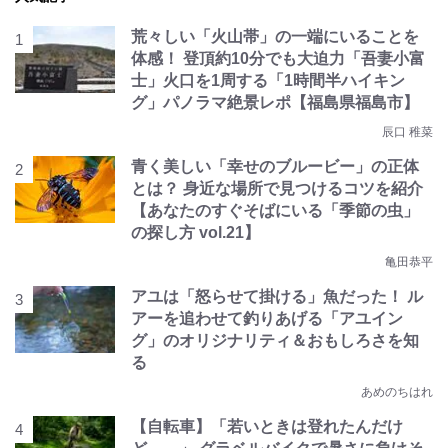
荒々しい「火山帯」の一端にいることを
体感！ 登頂約10分でも大迫力「吾妻小富
士」火口を1周する「1時間半ハイキン
グ」パノラマ絶景レポ【福島県福島市】
辰口 稚菜
青く美しい「幸せのブルービー」の正体
とは？ 身近な場所で見つけるコツを紹介
【あなたのすぐそばにいる「季節の虫」
の探し方 vol.21】
亀田恭平
アユは「怒らせて掛ける」魚だった！ ル
アーを追わせて釣りあげる「アユイン
グ」のオリジナリティ＆おもしろさを知
る
あめのちはれ
【自転車】「若いときは登れたんだけ