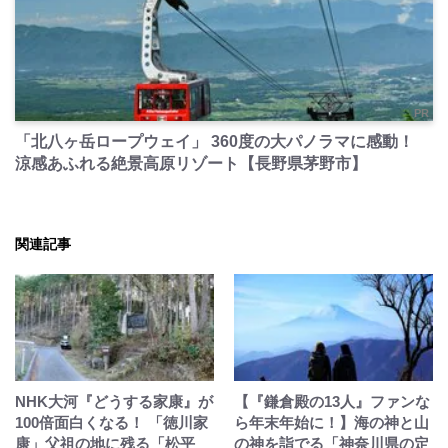
PR
「北八ヶ岳ロープウェイ」 360度の大パノラマに感動！
涼感あふれる絶景高原リゾート【長野県茅野市】
関連記事
NHK大河『どうする家康』が
【『鎌倉殿の13人』ファンな
100倍面白くなる！ 「徳川家
ら年末年始に！】海の神と山
康」父祖の地に残る「松平
の神を詣でる「神奈川県の定