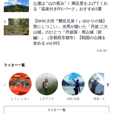
な湯は “山の恵み”！ 満足度を上げてくれ
る「温泉付きRVパーク」おすすめ3選
【NHK大河『豊臣兄弟！』ゆかりの城】
実にしつこい… 光秀が築いた「丹波 二大
山城」のひとつ「丹波国・周山城〈前
編〉」（京都府京都市）【戦国の山城を
攻める vol.09】
今泉 慎一
ライター一覧
ヒラノ トモミ
トダアリサ
河村 知香
津島 一輝
ライター一覧