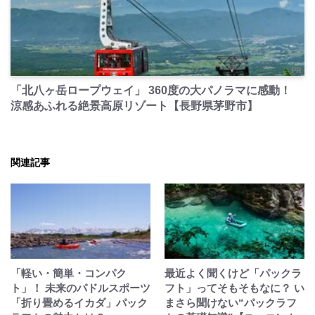
PR
「北八ヶ岳ロープウェイ」 360度の大パノラマに感動！
涼感あふれる絶景高原リゾート【長野県茅野市】
関連記事
「軽い・簡単・コンパク
最近よく聞くけど「パックラ
ト」！ 未来のパドルスポーツ
フト」ってそもそもなに？ い
「折り畳めるイカダ」パック
まさら聞けない“パックラフ