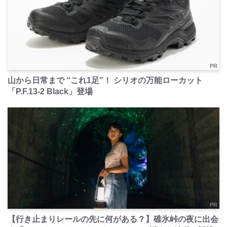
PR
山から日常まで “これ1足”！ シリオの万能ローカット
「P.F.13-2 Black」登場
PR
【行き止まりレールの先に何がある？】碓氷峠の夜に出会