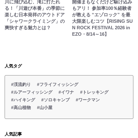
川に飛び込む、滝に打たれ
開催まもなくだけど駆け込み
る！「川遊び本番」の季節に
もアリ！ 参加率100％経験者
楽しむ日本発祥のアウトドア
が教える “エゾロック” を最
「シャワークライミング」の
大限楽しむコツ【RISING SU
爽快すぎる魅力とは？
N ROCK FESTIVAL 2026 in
EZO・8/14～16】
人気タグ
#渓流釣り
#フライフィッシング
#ルアーフィッシング
#イワナ
#トレッキング
#ハイキング
#ソロキャンプ
#ワークマン
#高山植物
#山小屋
人気記事