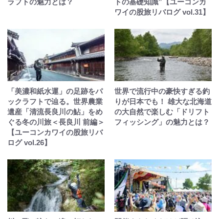
ラフトの魅力とは？
トの基礎知識”【ユーコンカ
ワイの股旅リバログ vol.31】
「美濃和紙水運」の足跡をパ
世界で流行中の豪快すぎる釣
ックラフトで辿る。世界農業
りが日本でも！ 雄大な北海道
遺産「清流長良川の鮎」をめ
の大自然で楽しむ「ドリフト
ぐる冬の川旅＜長良川 前編＞
フィッシング」の魅力とは？
【ユーコンカワイの股旅リバ
ログ vol.26】