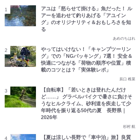
アユは「怒らせて掛ける」魚だった！ ル
アーを追わせて釣りあげる「アユイン
グ」のオリジナリティ＆おもしろさを知
る
あめのちはれ
やってはいけない！「キャンプツーリン
グ」での「NGパッキング」7選！ 安全＆
快適につながる「荷物の順序や位置」積
載のコツとは？「実体験レポ」
辰口 稚菜
【自転車】「若いときは登れたんだけ
ど……」 グラベルバイクで暑さに負けそ
うなヒルクライム、砂利道を疾走して少
年時代を振り返る50代の夏 長野県｜
2026年
杉村 航
【夏は涼しい長野で「車中泊」旅】良質