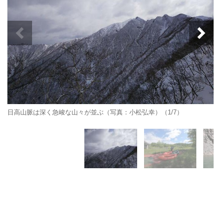
日高山脈は深く急峻な山々が並ぶ（写真：小松弘幸）（1/7）