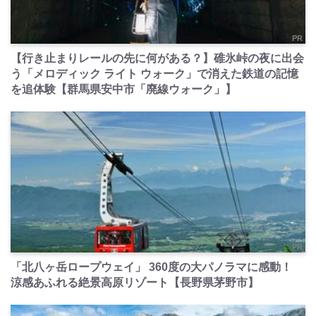
PR
【行き止まりレールの先に何がある？】碓氷峠の夜に出会
う「メロディック ライト ウォーク」で消えた鉄道の記憶
を追体験【群馬県安中市「廃線ウォーク」】
PR
「北八ヶ岳ロープウェイ」 360度の大パノラマに感動！
涼感あふれる絶景高原リゾート【長野県茅野市】