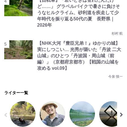
【自転車】「若いときは登れたんだけ
ど……」 グラベルバイクで暑さに負けそ
うなヒルクライム、砂利道を疾走して少
年時代を振り返る50代の夏 長野県｜
2026年
杉村 航
【NHK大河『豊臣兄弟！』ゆかりの城】
実にしつこい… 光秀が築いた「丹波 二大
山城」のひとつ「丹波国・周山城〈前
編〉」（京都府京都市）【戦国の山城を
攻める vol.09】
今泉 慎一
ライター一覧