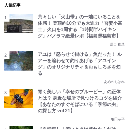
人気記事
荒々しい「火山帯」の一端にいることを
体感！ 登頂約10分でも大迫力「吾妻小富
士」火口を1周する「1時間半ハイキン
グ」パノラマ絶景レポ【福島県福島市】
辰口 稚菜
アユは「怒らせて掛ける」魚だった！ ル
アーを追わせて釣りあげる「アユイン
グ」のオリジナリティ＆おもしろさを知
る
あめのちはれ
青く美しい「幸せのブルービー」の正体
とは？ 身近な場所で見つけるコツを紹介
【あなたのすぐそばにいる「季節の虫」
の探し方 vol.21】
亀田恭平