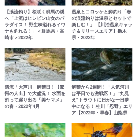
【渓流釣り】桜咲く群馬の渓
温泉とコロッケと鱒釣り「春
へ「上流はヒレピン山女のパ
の渓流釣りは温泉とセットで
ラダイス！ 野生味溢れるイワ
楽しむ！」 【川治温泉キャッ
ナも釣れる！」＜群馬県・高
チ＆リリースエリア】栃木
崎市＞2022年
県・2022年
清流「大芦川」解禁日！【驚
解禁から2週間！「人気河川
愕の人出】で大盛況！ 水面を
は平日でも激戦区！」“丸見
割って躍り出る「美ヤマメ」
え”トラウトに日がな一日夢
の春・2022年4月
中になる！ 桂川「忍野」エリ
ア【2022年・早春】山梨県