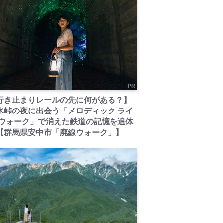
PR
行き止まりレールの先に何がある？】
氷峠の夜に出会う「メロディック ライ
 ウォーク」で消えた鉄道の記憶を追体
【群馬県安中市「廃線ウォーク」】