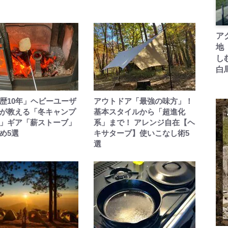
ア
地
し
白
歴10年」ヘビーユーザ
アウトドア「最強の味方」！
が教える「冬キャンプ
基本スタイルから「超進化
」ギア「薪ストーブ」
系」まで！ アレンジ自在【ヘ
め5選
キサタープ】使いこなし術5
選