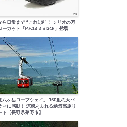
PR
から日常まで “これ1足”！ シリオの万
ーカット「P.F.13-2 Black」登場
PR
北八ヶ岳ロープウェイ」 360度の大パ
ラマに感動！ 涼感あふれる絶景高原リ
ート【長野県茅野市】