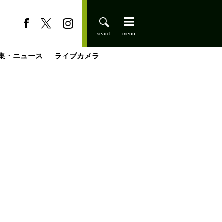
集・ニュース
ライブカメラ
登りはじめました
缶たん”CAN”P料理
小屋を興して
国の街角で
ーのネパール移住見聞録「Like a Rolling Stone」
具＆技術研究所
きららの“おぜ沼“日記
山小屋はじめます
載
スキー場
今日はどこでととのう？
山小屋