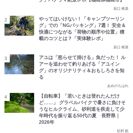
辰口 稚菜
やってはいけない！「キャンプツーリン
グ」での「NGパッキング」7選！ 安全＆
快適につながる「荷物の順序や位置」積
載のコツとは？「実体験レポ」
辰口 稚菜
アユは「怒らせて掛ける」魚だった！ ル
アーを追わせて釣りあげる「アユイン
グ」のオリジナリティ＆おもしろさを知
る
あめのちはれ
【自転車】「若いときは登れたんだけ
ど……」 グラベルバイクで暑さに負けそ
うなヒルクライム、砂利道を疾走して少
年時代を振り返る50代の夏 長野県｜
2026年
杉村 航