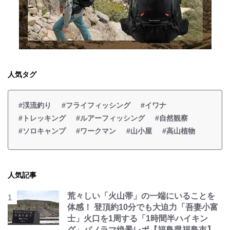
人気タグ
#渓流釣り
#フライフィッシング
#イワナ
#トレッキング
#ルアーフィッシング
#自然観察
#ソロキャンプ
#ワークマン
#山小屋
#高山植物
人気記事
荒々しい「火山帯」の一端にいることを
体感！ 登頂約10分でも大迫力「吾妻小富
士」火口を1周する「1時間半ハイキン
グ」パノラマ絶景レポ【福島県福島市】