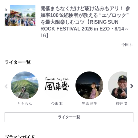
開催まもなくだけど駆け込みもアリ！ 参
加率100％経験者が教える “エゾロック”
を最大限楽しむコツ【RISING SUN
ROCK FESTIVAL 2026 in EZO・8/14～
16】
今田 壮
ライター一覧
とももん
今田 壮
笠原 芽生
櫻井 寛
ライター一覧
ブラマンガイド