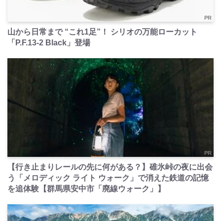
PR
山から日常まで “これ1足”！ シリオの万能ローカット
「P.F.13-2 Black」登場
PR
【行き止まりレールの先に何がある？】碓氷峠の夜に出会
う「メロディック ライト ウォーク」で消えた鉄道の記憶
を追体験【群馬県安中市「廃線ウォーク」】