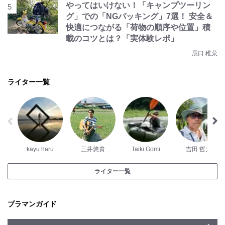
やってはいけない！「キャンプツーリン
グ」での「NGパッキング」7選！ 安全＆
快適につながる「荷物の順序や位置」積
載のコツとは？「実体験レポ」
辰口 稚菜
ライター一覧
kayu haru
三井悠貴
Taiki Gomi
吉田 哲大
ライター一覧
ブラマンガイド