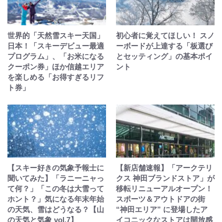
世界的「天然雪スキー天国」
初心者に覚えてほしい！ スノ
日本！「スキーデビュー最適
ーボードが上達する「板選び
プログラム」、「お米になる
とセッティング」の基本ポイ
クーポン券」ほか信越エリア
ント
を楽しめる「お得すぎるリフ
ト券」
【スキー好きの気象予報士に
【新店舗速報】「アークテリ
聞いてみた】「ラニーニャっ
クス 神田ブランドストア」が
て何？」「この冬は大雪って
移転リニューアルオープン！
ホント？」気になる年末年始
スポーツ＆アウトドアの街
の天気、雪はどうなる？【山
“神田エリア” に登場したア
の天気と気象 vol.7】
イコニックなストアは開放感