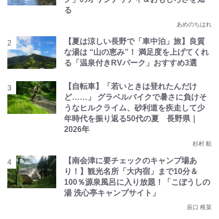
る
あめのちはれ
【夏は涼しい長野で「車中泊」旅】良質
な湯は “山の恵み”！ 満足度を上げてくれ
る「温泉付きRVパーク」おすすめ3選
【自転車】「若いときは登れたんだけ
ど……」 グラベルバイクで暑さに負けそ
うなヒルクライム、砂利道を疾走して少
年時代を振り返る50代の夏 長野県｜
2026年
杉村 航
【南会津に要チェックのキャンプ場あ
り！】観光名所「大内宿」まで10分＆
100％源泉風呂に入り放題！「こぼうしの
湯 洗心亭キャンプサイト」
辰口 稚菜