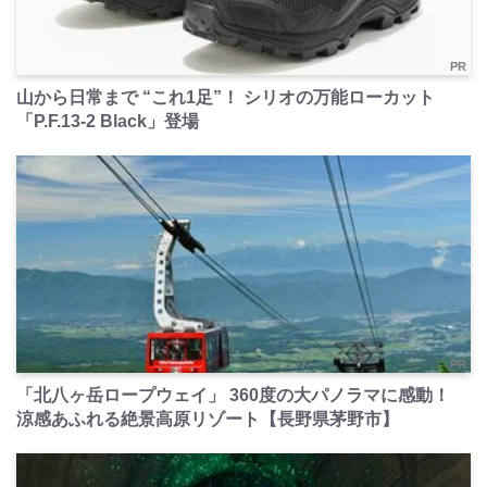
PR
山から日常まで “これ1足”！ シリオの万能ローカット
「P.F.13-2 Black」登場
PR
「北八ヶ岳ロープウェイ」 360度の大パノラマに感動！
涼感あふれる絶景高原リゾート【長野県茅野市】