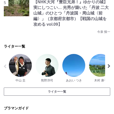
【NHK大河『豊臣兄弟！』ゆかりの城】
実にしつこい… 光秀が築いた「丹波 二大
山城」のひとつ「丹波国・周山城〈前
編〉」（京都府京都市）【戦国の山城を
攻める vol.09】
今泉 慎一
ライター一覧
中山 圭
熊野淳司
あおい つき
木村 康子
ライター一覧
ブラマンガイド