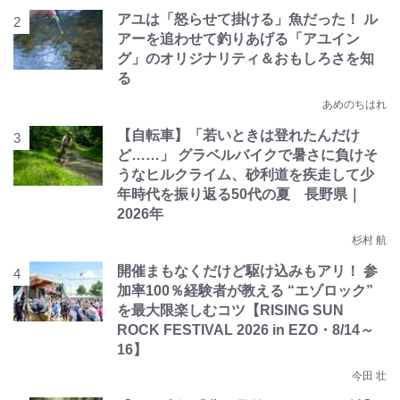
アユは「怒らせて掛ける」魚だった！ ル
アーを追わせて釣りあげる「アユイン
グ」のオリジナリティ＆おもしろさを知
る
あめのちはれ
【自転車】「若いときは登れたんだけ
ど……」 グラベルバイクで暑さに負けそ
うなヒルクライム、砂利道を疾走して少
年時代を振り返る50代の夏 長野県｜
2026年
杉村 航
開催まもなくだけど駆け込みもアリ！ 参
加率100％経験者が教える “エゾロック”
を最大限楽しむコツ【RISING SUN
ROCK FESTIVAL 2026 in EZO・8/14～
16】
今田 壮