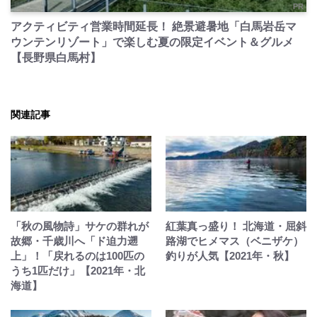
PR
アクティビティ営業時間延長！ 絶景避暑地「白馬岩岳マ
ウンテンリゾート」で楽しむ夏の限定イベント＆グルメ
【長野県白馬村】
関連記事
「秋の風物詩」サケの群れが
紅葉真っ盛り！ 北海道・屈斜
故郷・千歳川へ「ド迫力遡
路湖でヒメマス（ベニザケ）
上」！「戻れるのは100匹の
釣りが人気【2021年・秋】
うち1匹だけ」【2021年・北
海道】