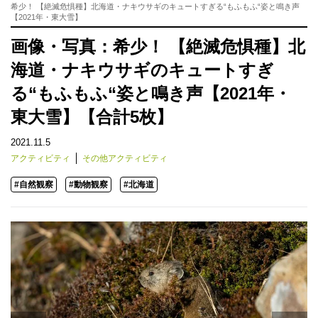
希少！ 【絶滅危惧種】北海道・ナキウサギのキュートすぎる“もふもふ“姿と鳴き声
【2021年・東大雪】
画像・写真：希少！ 【絶滅危惧種】北
海道・ナキウサギのキュートすぎ
る“もふもふ“姿と鳴き声【2021年・
東大雪】【合計5枚】
2021.11.5
アクティビティ
その他アクティビティ
#自然観察
#動物観察
#北海道