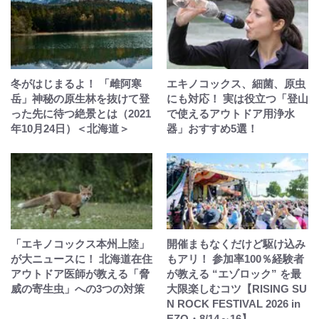
冬がはじまるよ！ 「雌阿寒
エキノコックス、細菌、原虫
岳」神秘の原生林を抜けて登
にも対応！ 実は役立つ「登山
った先に待つ絶景とは（2021
で使えるアウトドア用浄水
年10月24日）＜北海道＞
器」おすすめ5選！
「エキノコックス本州上陸」
開催まもなくだけど駆け込み
が大ニュースに！ 北海道在住
もアリ！ 参加率100％経験者
アウトドア医師が教える「脅
が教える “エゾロック” を最
威の寄生虫」への3つの対策
大限楽しむコツ【RISING SU
N ROCK FESTIVAL 2026 in
EZO・8/14～16】