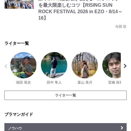
を最大限楽しむコツ【RISING SUN
ROCK FESTIVAL 2026 in EZO・8/14～
16】
今田 壮
ライター一覧
堀田 篤史
田中 隼人
葉山 美月
室橋 裕和
ライター一覧
ブラマンガイド
ノウハウ