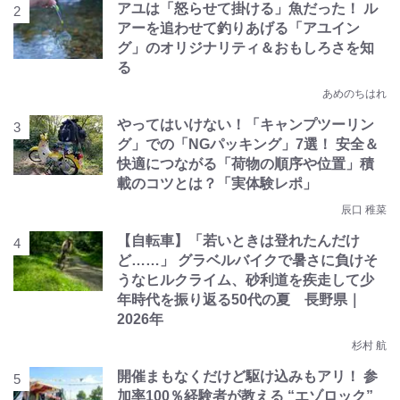
アユは「怒らせて掛ける」魚だった！ ル
アーを追わせて釣りあげる「アユイン
グ」のオリジナリティ＆おもしろさを知
る
あめのちはれ
やってはいけない！「キャンプツーリン
グ」での「NGパッキング」7選！ 安全＆
快適につながる「荷物の順序や位置」積
載のコツとは？「実体験レポ」
辰口 稚菜
【自転車】「若いときは登れたんだけ
ど……」 グラベルバイクで暑さに負けそ
うなヒルクライム、砂利道を疾走して少
年時代を振り返る50代の夏 長野県｜
2026年
杉村 航
開催まもなくだけど駆け込みもアリ！ 参
加率100％経験者が教える “エゾロック”