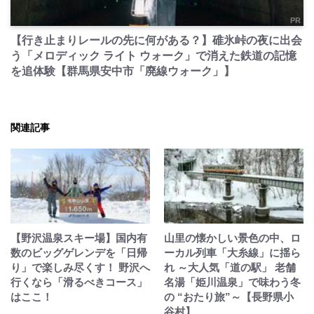
PR
【行き止まりレールの先に何がある？】碓氷峠の夜に出会
う「メロディック ライト ウォーク」で消えた鉄道の記憶
を追体験【群馬県安中市「廃線ウォーク」】
関連記事
【野沢温泉スキー場】国内有
山里の懐かしい景色の中、ロ
数のビッグゲレンデを「日帰
ーカル列車「大糸線」に揺ら
り」で楽しみ尽くす！ 野沢へ
れ ～大人気「道の駅」 老舗
行くなら「滑るべきコース」
名湯「姫川温泉」で味わう冬
はここ！
の “おたり旅”～【長野県小
谷村】