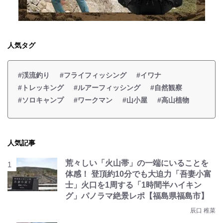
人気タグ
#渓流釣り
#フライフィッシング
#イワナ
#トレッキング
#ルアーフィッシング
#自然観察
#ソロキャンプ
#ワークマン
#山小屋
#高山植物
人気記事
荒々しい「火山帯」の一端にいることを
体感！ 登頂約10分でも大迫力「吾妻小富
士」火口を1周する「1時間半ハイキン
グ」パノラマ絶景レポ【福島県福島市】
辰口 稚菜