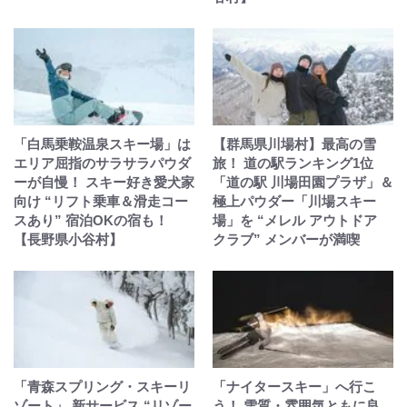
「白馬乗鞍温泉スキー場」は
【群馬県川場村】最高の雪
エリア屈指のサラサラパウダ
旅！ 道の駅ランキング1位
ーが自慢！ スキー好き愛犬家
「道の駅 川場田園プラザ」＆
向け “リフト乗車＆滑走コー
極上パウダー「川場スキー
スあり” 宿泊OKの宿も！
場」を “メレル アウトドア
【長野県小谷村】
クラブ” メンバーが満喫
「青森スプリング・スキーリ
「ナイタースキー」へ行こ
ゾート」 新サービス “リゾー
う！ 雪質・雰囲気ともに良