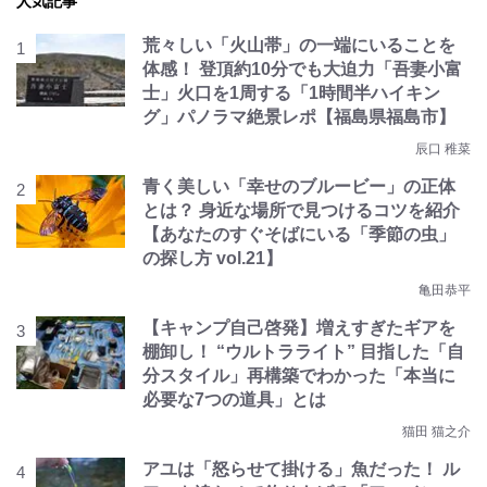
人気記事
荒々しい「火山帯」の一端にいることを
体感！ 登頂約10分でも大迫力「吾妻小富
士」火口を1周する「1時間半ハイキン
グ」パノラマ絶景レポ【福島県福島市】
辰口 稚菜
青く美しい「幸せのブルービー」の正体
とは？ 身近な場所で見つけるコツを紹介
【あなたのすぐそばにいる「季節の虫」
の探し方 vol.21】
亀田恭平
【キャンプ自己啓発】増えすぎたギアを
棚卸し！ “ウルトラライト” 目指した「自
分スタイル」再構築でわかった「本当に
必要な7つの道具」とは
猫田 猫之介
アユは「怒らせて掛ける」魚だった！ ル