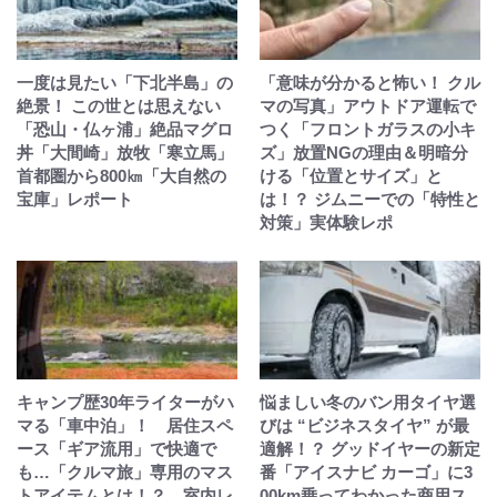
一度は見たい「下北半島」の
「意味が分かると怖い！ クル
絶景！ この世とは思えない
マの写真」アウトドア運転で
「恐山・仏ヶ浦」絶品マグロ
つく「フロントガラスの小キ
丼「大間崎」放牧「寒立馬」
ズ」放置NGの理由＆明暗分
首都圏から800㎞「大自然の
ける「位置とサイズ」と
宝庫」レポート
は！？ ジムニーでの「特性と
対策」実体験レポ
キャンプ歴30年ライターがハ
悩ましい冬のバン用タイヤ選
マる「車中泊」！ 居住スペ
びは “ビジネスタイヤ” が最
ース「ギア流用」で快適で
適解！？ グッドイヤーの新定
も…「クルマ旅」専用のマス
番「アイスナビ カーゴ」に3
トアイテムとは！？ 室内レ
00km乗ってわかった商用ス