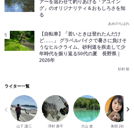
アーを追わせて釣りあげる「アユイン
グ」のオリジナリティ＆おもしろさを知
る
あめのちはれ
【自転車】「若いときは登れたんだけ
ど……」 グラベルバイクで暑さに負けそ
うなヒルクライム、砂利道を疾走して少
年時代を振り返る50代の夏 長野県｜
2026年
杉村 航
ライター一覧
山下 謙三
澤村 康平
大山 遼
東樹 詩織