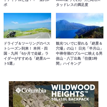
ポ
タッドレスの満足度
ドライブ＆ツーリングのベス
観光ついでに登れる「絶景＆
トシーズン到来！ 本州・四
穴場」の山！ 日光「半月山」
国・九州「6か月で走破」ラ
中禅寺湖のブルーに映える男
イダーがすすめる「絶景ルー
体山・八丁出島「往復1時
ト5選」
間」ハイキング