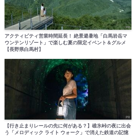
PR
アクティビティ営業時間延長！ 絶景避暑地「白馬岩岳マ
ウンテンリゾート」で楽しむ夏の限定イベント＆グルメ
【長野県白馬村】
PR
【行き止まりレールの先に何がある？】碓氷峠の夜に出会
う「メロディック ライト ウォーク」で消えた鉄道の記憶