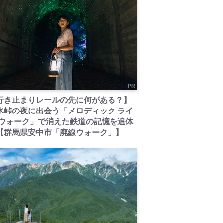
PR
行き止まりレールの先に何がある？】
氷峠の夜に出会う「メロディック ライ
 ウォーク」で消えた鉄道の記憶を追体
【群馬県安中市「廃線ウォーク」】