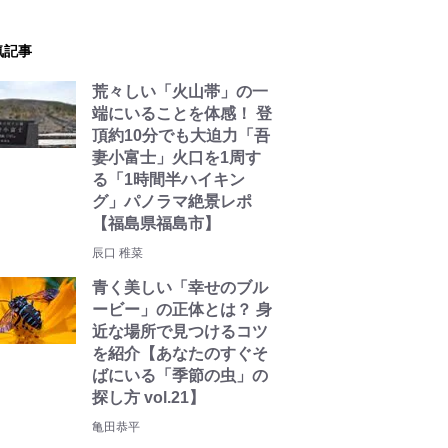
気記事
荒々しい「火山帯」の一
端にいることを体感！ 登
頂約10分でも大迫力「吾
妻小富士」火口を1周す
る「1時間半ハイキン
グ」パノラマ絶景レポ
【福島県福島市】
辰口 稚菜
青く美しい「幸せのブル
ービー」の正体とは？ 身
近な場所で見つけるコツ
を紹介【あなたのすぐそ
ばにいる「季節の虫」の
探し方 vol.21】
亀田恭平