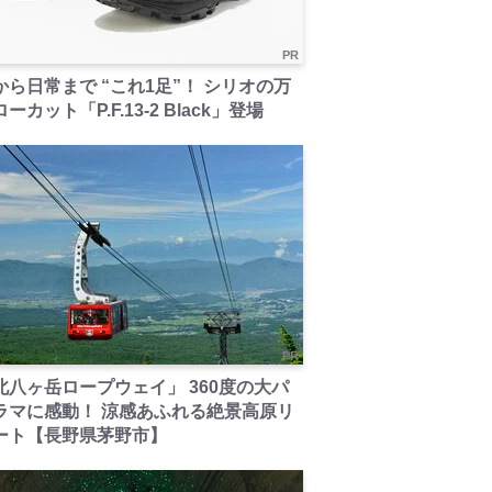
PR
から日常まで “これ1足”！ シリオの万
ーカット「P.F.13-2 Black」登場
PR
北八ヶ岳ロープウェイ」 360度の大パ
ラマに感動！ 涼感あふれる絶景高原リ
ート【長野県茅野市】