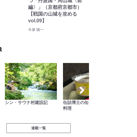
つ「丹波国・周山城〈前
編〉」（京都府京都市）
【戦国の山城を攻める
vol.09】
今泉 慎一
載
缶詰博士の缶たん”CAN”P
古くて新しい「ブッシュク
自然と
料理
ラフト」の世界
連載一覧