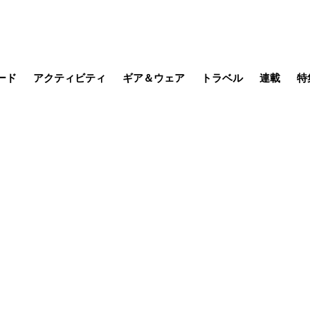
ード
アクティビティ
ギア＆ウェア
トラベル
連載
特
メラ
MTB
写真・動画
その他アクティビティ
キャンプ
スノー
その他
温泉・宿
名所・観光
日本で山
缶詰博士の
そこに山
ブーツの
日本人ハイカ
低山小道
尾瀬ガイド
わたし、
耕して焙
その他連
フィッシング
登山
食事・お酒
季節の虫