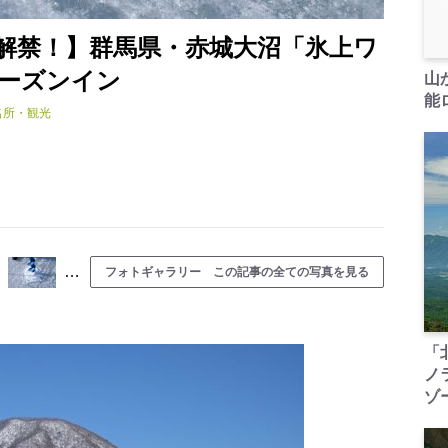
解禁！】群馬県・赤城大沼「氷上ワ
ーズンイン
山
能ロ
名所・観光
…
フォトギャラリー この記事の全ての写真を見る
「
ノ
ゾ