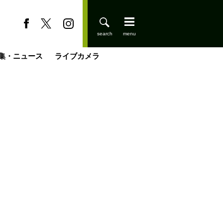
集・ニュース
ライブカメラ
登りはじめました
缶たん”CAN”P料理
小屋を興して
国の街角で
ーのネパール移住見聞録「Like a Rolling Stone」
具＆技術研究所
きららの“おぜ沼“日記
山小屋はじめます
煎して走る男
載
スキー場
山小屋