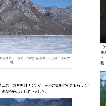
【
碓
ト
誇る百名山・赤城山の麓にあるカルデラ湖「赤城大
沼」
験
上のワカサギ釣りですが、今年は暖冬の影響もあって1
、解禁が危ぶまれていました。