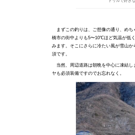
ドリルで好き
まずこの釣りは、ご想像の通り、めちゃく
橋市の街中よりも5〜10℃ほど気温が低
みます。そこにさらに冷たい風が雪山か
須です。
当然、周辺道路は朝晩を中心に凍結し
ヤも必須装備ですのでお忘れなく。
AKB48さっほ
載「日本全国駅