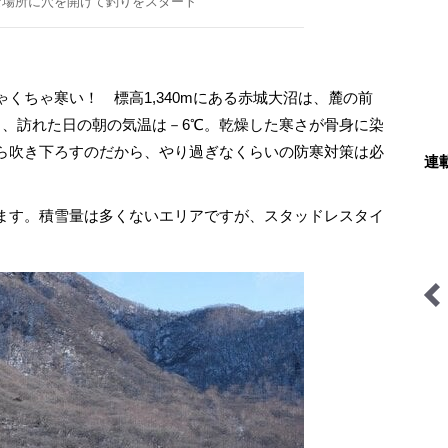
な場所に穴を開けて釣りをスタート
ちゃ寒い！ 標高1,340mにある赤城大沼は、麓の前
く、訪れた日の朝の気温は－6℃。乾燥した寒さが骨身に染
ら吹き下ろすのだから、やり過ぎなくらいの防寒対策は必
連
ます。積雪量は多くないエリアですが、スタッドレスタイ
ーの動画連
日本で山登りはじめました
シン・サウナ村建設記
弁の旅」