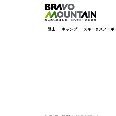
登山
キャンプ
スキー＆スノーボ
山小屋泊
山小屋ライブカメラ
テント泊
雪山
低山
山ご飯
その他登山
焚き火
その他キャンプ
スキー場ライブカ
バックカントリー
日帰り
キャンプ飯
スキー場
BRAVO MOUNTAIN
アクティビティ