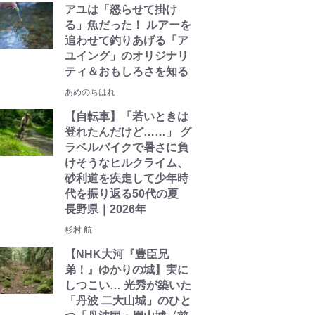
アユは「怒らせて掛け
る」魚だった！ ルアーを
追わせて釣りあげる「ア
ユイング」のオリジナリ
ティ＆おもしろさを知る
あめのちはれ
【自転車】「若いときは
登れたんだけど……」 グ
ラベルバイクで暑さに負
けそうなヒルクライム、
砂利道を疾走して少年時
代を振り返る50代の夏
長野県｜2026年
杉村 航
【NHK大河『豊臣兄
弟！』ゆかりの城】実に
しつこい… 光秀が築いた
「丹波 二大山城」のひと