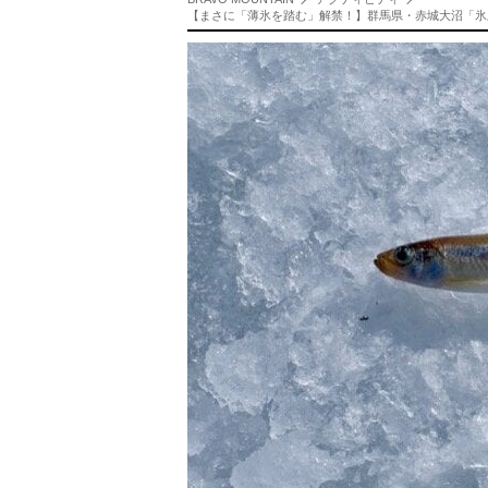
【まさに「薄氷を踏む」解禁！】群馬県・赤城大沼「氷