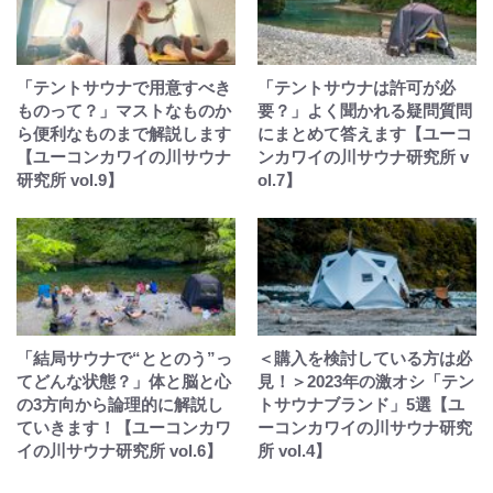
「テントサウナで用意すべき
「テントサウナは許可が必
ものって？」マストなものか
要？」よく聞かれる疑問質問
ら便利なものまで解説します
にまとめて答えます【ユーコ
【ユーコンカワイの川サウナ
ンカワイの川サウナ研究所 v
研究所 vol.9】
ol.7】
「結局サウナで“ととのう”っ
＜購入を検討している方は必
てどんな状態？」体と脳と心
見！＞2023年の激オシ「テン
の3方向から論理的に解説し
トサウナブランド」5選【ユ
ていきます！【ユーコンカワ
ーコンカワイの川サウナ研究
イの川サウナ研究所 vol.6】
所 vol.4】