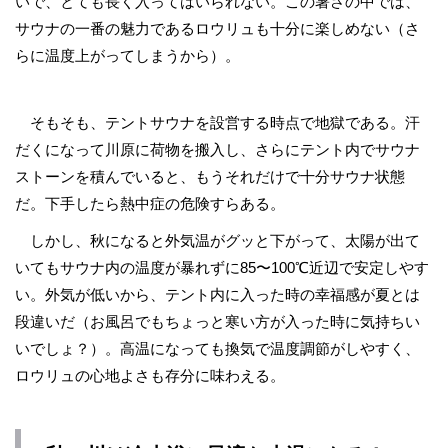
いで、とても長く入ってはいられない。この暑さの中では、
サウナの一番の魅力であるロウリュも十分に楽しめない（さ
らに温度上がってしまうから）。
そもそも、テントサウナを設営する時点で地獄である。汗
だくになって川原に荷物を搬入し、さらにテント内でサウナ
ストーンを積んでいると、もうそれだけで十分サウナ状態
だ。下手したら熱中症の危険すらある。
しかし、秋になると外気温がグッと下がって、太陽が出て
いてもサウナ内の温度が暴れずに85〜100℃近辺で安定しやす
い。外気が低いから、テント内に入った時の幸福感が夏とは
段違いだ（お風呂でもちょっと寒い方が入った時に気持ちい
いでしょ？）。高温になっても換気で温度調節がしやすく、
ロウリュの心地よさも存分に味わえる。