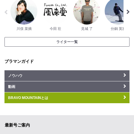
川俣 菜摘
今田 壮
見城 了
分銅 英雅
ライター一覧
ブラマンガイド
ノウハウ
動画
BRAVO MOUNTAINとは
最新号ご案内