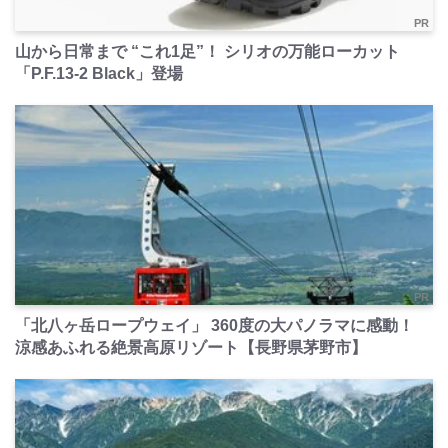
PR
山から日常まで “これ1足”！ シリオの万能ローカット
「P.F.13-2 Black」登場
PR
「北八ヶ岳ロープウェイ」 360度の大パノラマに感動！
涼感あふれる絶景高原リゾート【長野県茅野市】