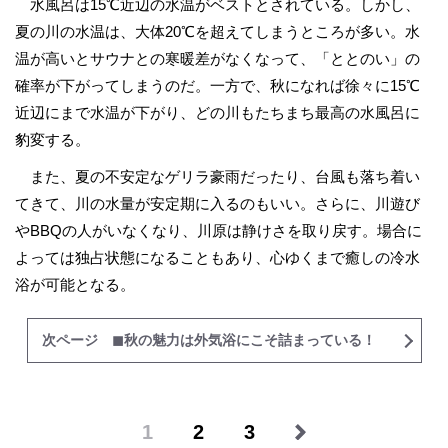
水風呂は15℃近辺の水温がベストとされている。しかし、
夏の川の水温は、大体20℃を超えてしまうところが多い。水
温が高いとサウナとの寒暖差がなくなって、「ととのい」の
確率が下がってしまうのだ。一方で、秋になれば徐々に15℃
近辺にまで水温が下がり、どの川もたちまち最高の水風呂に
豹変する。
また、夏の不安定なゲリラ豪雨だったり、台風も落ち着い
てきて、川の水量が安定期に入るのもいい。さらに、川遊び
やBBQの人がいなくなり、川原は静けさを取り戻す。場合に
よっては独占状態になることもあり、心ゆくまで癒しの冷水
浴が可能となる。
次ページ ◼︎秋の魅力は外気浴にこそ詰まっている！
1
2
3