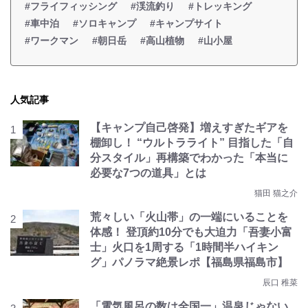
#フライフィッシング
#渓流釣り
#トレッキング
#車中泊
#ソロキャンプ
#キャンプサイト
#ワークマン
#朝日岳
#高山植物
#山小屋
人気記事
【キャンプ自己啓発】増えすぎたギアを
棚卸し！ “ウルトラライト” 目指した「自
分スタイル」再構築でわかった「本当に
必要な7つの道具」とは
猫田 猫之介
荒々しい「火山帯」の一端にいることを
体感！ 登頂約10分でも大迫力「吾妻小富
士」火口を1周する「1時間半ハイキン
グ」パノラマ絶景レポ【福島県福島市】
辰口 稚菜
「電気風呂の数は全国一」温泉じゃない