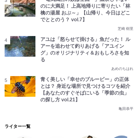
のに大満足！ 上高地帰りに寄りたい「林
檎の湯屋 おぶ～」【山帰り、今日はどこ
でととのう？ vol.7】
芝崎 樹里
アユは「怒らせて掛ける」魚だった！ ル
アーを追わせて釣りあげる「アユイン
グ」のオリジナリティ＆おもしろさを知
る
あめのちはれ
青く美しい「幸せのブルービー」の正体
とは？ 身近な場所で見つけるコツを紹介
【あなたのすぐそばにいる「季節の虫」
の探し方 vol.21】
亀田恭平
ライター一覧