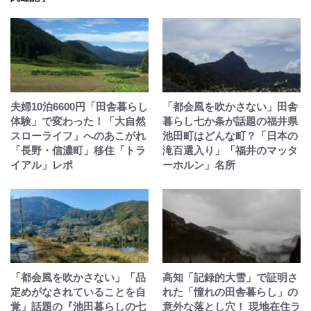
夫婦10泊6600円「田舎暮らし
「都会風を吹かさない」田舎
体験」で変わった！「大自然
暮らし七か条が話題の福井県
スローライフ」へのあこがれ
池田町はどんな町？「日本の
「長野・信濃町」移住「トラ
滝百選入り」「福井のマッタ
イアル」レポ
ーホルン」名所
「都会風を吹かさない」「品
高知「記録的大雪」で証明さ
定めがなされていることを自
れた「憧れの田舎暮らし」の
覚」話題の『池田暮らしの七
意外な落とし穴！ 現地在住ラ