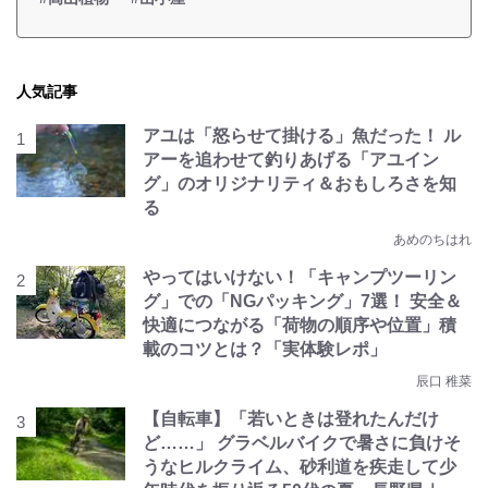
人気記事
アユは「怒らせて掛ける」魚だった！ ル
アーを追わせて釣りあげる「アユイン
グ」のオリジナリティ＆おもしろさを知
る
あめのちはれ
やってはいけない！「キャンプツーリン
グ」での「NGパッキング」7選！ 安全＆
快適につながる「荷物の順序や位置」積
載のコツとは？「実体験レポ」
辰口 稚菜
【自転車】「若いときは登れたんだけ
ど……」 グラベルバイクで暑さに負けそ
うなヒルクライム、砂利道を疾走して少