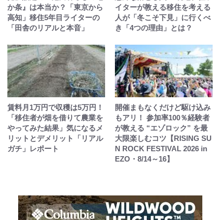
か条』は本当か？「東京から
イターが教える移住を考える
高知」移住5年目ライターの
人が「冬こそ下見」に行くべ
「田舎のリアルと本音」
き「4つの理由」とは？
賃料月1万円で収穫は5万円！
開催まもなくだけど駆け込み
「移住者が畑を借りて農業を
もアリ！ 参加率100％経験者
やってみた結果」気になるメ
が教える “エゾロック” を最
リットとデメリット「リアル
大限楽しむコツ【RISING SU
ガチ」レポート
N ROCK FESTIVAL 2026 in
EZO・8/14～16】