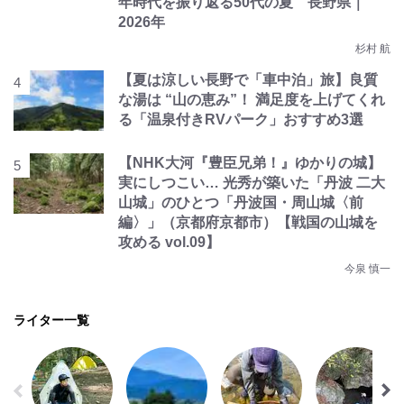
年時代を振り返る50代の夏 長野県｜
2026年
杉村 航
【夏は涼しい長野で「車中泊」旅】良質
な湯は “山の恵み”！ 満足度を上げてくれ
る「温泉付きRVパーク」おすすめ3選
【NHK大河『豊臣兄弟！』ゆかりの城】
実にしつこい… 光秀が築いた「丹波 二大
山城」のひとつ「丹波国・周山城〈前
編〉」（京都府京都市）【戦国の山城を
攻める vol.09】
今泉 慎一
ライター一覧