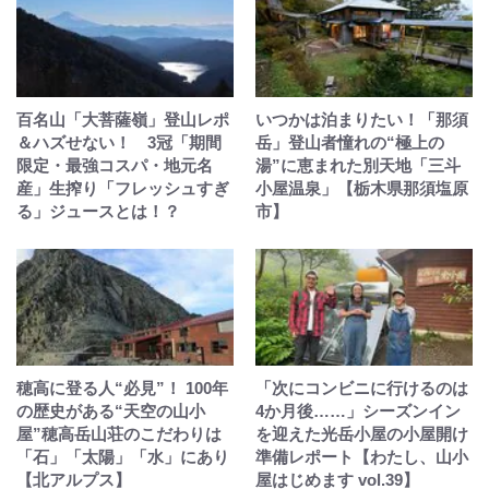
百名山「大菩薩嶺」登山レポ
いつかは泊まりたい！「那須
＆ハズせない！ 3冠「期間
岳」登山者憧れの“極上の
限定・最強コスパ・地元名
湯”に恵まれた別天地「三斗
産」生搾り「フレッシュすぎ
小屋温泉」【栃木県那須塩原
る」ジュースとは！？
市】
穂高に登る人“必見”！ 100年
「次にコンビニに行けるのは
の歴史がある“天空の山小
4か月後……」シーズンイン
屋”穂高岳山荘のこだわりは
を迎えた光岳小屋の小屋開け
「石」「太陽」「水」にあり
準備レポート【わたし、山小
【北アルプス】
屋はじめます vol.39】