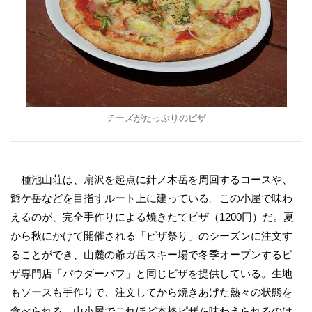
チーズがたっぷりのピザ
種池山荘は、扇沢を起点に針ノ木岳を周回するコースや、
爺ケ岳などを目指すルート上に建っている。この小屋で味わ
えるのが、完全手作りによる焼きたてピザ（1200円）だ。夏
から秋にかけて開催される「ピザ祭り」のシーズンに注文す
ることができ、山麓の爺ガ岳スキー場で冬季オープンするピ
ザ専門店「パウダーパフ」と同じピザを提供している。生地
もソースも手作りで、注文してから焼きあげた熱々の状態を
食べられる。山小屋でこれほど本格ピザを味わえられるのは