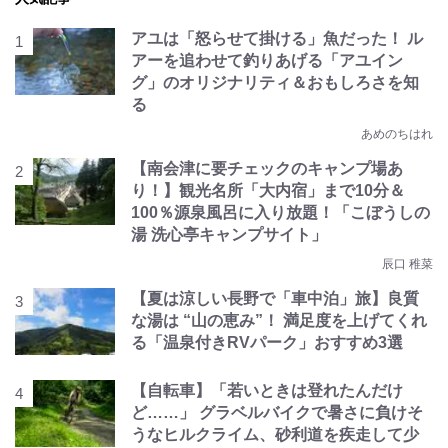
アユは「怒らせて掛ける」魚だった！ ル
アーを追わせて釣りあげる「アユイン
グ」のオリジナリティ＆おもしろさを知
る
あめのちはれ
【南会津に要チェックのキャンプ場あ
り！】観光名所「大内宿」まで10分＆
100％源泉風呂に入り放題！「こぼうしの
湯 洗心亭キャンプサイト」
辰口 稚菜
【夏は涼しい長野で「車中泊」旅】良質
な湯は “山の恵み”！ 満足度を上げてくれ
る「温泉付きRVパーク」おすすめ3選
【自転車】「若いときは登れたんだけ
ど……」 グラベルバイクで暑さに負けそ
うなヒルクライム、砂利道を疾走して少