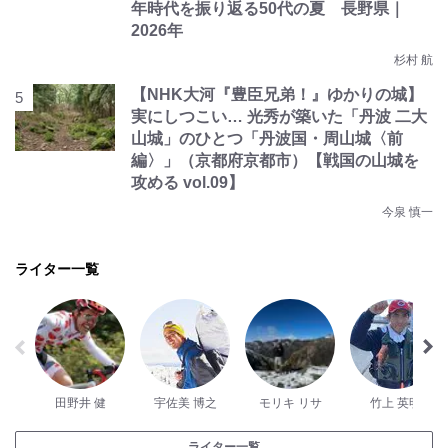
年時代を振り返る50代の夏 長野県｜
2026年
杉村 航
【NHK大河『豊臣兄弟！』ゆかりの城】
実にしつこい… 光秀が築いた「丹波 二大
山城」のひとつ「丹波国・周山城〈前
編〉」（京都府京都市）【戦国の山城を
攻める vol.09】
今泉 慎一
ライター一覧
田野井 健
宇佐美 博之
モリキ リサ
竹上 英明
ライター一覧