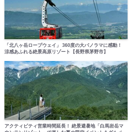
PR
「北八ヶ岳ロープウェイ」 360度の大パノラマに感動！
涼感あふれる絶景高原リゾート【長野県茅野市】
PR
アクティビティ営業時間延長！ 絶景避暑地「白馬岩岳マ