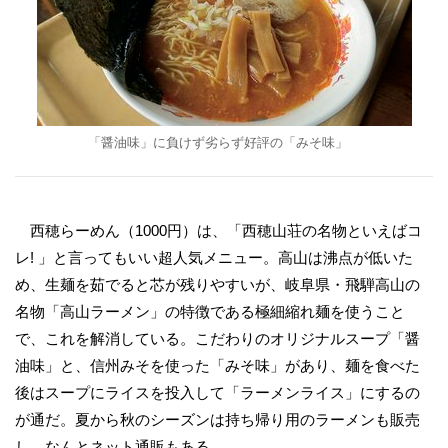
「醤油味」に負けず劣らず好評の「みそ味」
西穂らーめん（1000円）は、「西穂山荘の名物といえばコ
レ! 」と言ってもいい超人気メニュー。高山は沸点が低いた
め、生麺を茹でると芯が残りやすいが、岐阜県・飛騨高山の
名物「高山ラーメン」の特徴である極細縮れ麺を使うこと
で、これを解消している。こだわりのオリジナルスープ「醤
油味」と、信州みそを使った「みそ味」があり、麺を食べた
後はスープにライスを投入して「ラーメンライス」にするの
が通だ。夏から秋のシーズンは持ち帰り用のラーメンも販売
し、なんとネット通販もある。