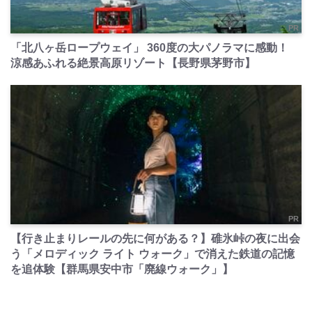
PR
「北八ヶ岳ロープウェイ」 360度の大パノラマに感動！
涼感あふれる絶景高原リゾート【長野県茅野市】
PR
【行き止まりレールの先に何がある？】碓氷峠の夜に出会
う「メロディック ライト ウォーク」で消えた鉄道の記憶
を追体験【群馬県安中市「廃線ウォーク」】