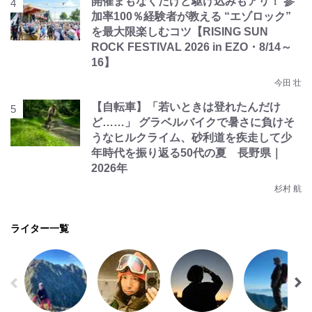
開催まもなくだけど駆け込みもアリ！ 参
加率100％経験者が教える “エゾロック”
を最大限楽しむコツ【RISING SUN
ROCK FESTIVAL 2026 in EZO・8/14～
16】
今田 壮
【自転車】「若いときは登れたんだけ
ど……」 グラベルバイクで暑さに負けそ
うなヒルクライム、砂利道を疾走して少
年時代を振り返る50代の夏 長野県｜
2026年
杉村 航
ライター一覧