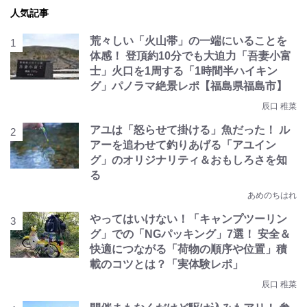
人気記事
荒々しい「火山帯」の一端にいることを
体感！ 登頂約10分でも大迫力「吾妻小富
士」火口を1周する「1時間半ハイキン
グ」パノラマ絶景レポ【福島県福島市】
辰口 稚菜
アユは「怒らせて掛ける」魚だった！ ル
アーを追わせて釣りあげる「アユイン
グ」のオリジナリティ＆おもしろさを知
る
あめのちはれ
やってはいけない！「キャンプツーリン
グ」での「NGパッキング」7選！ 安全＆
快適につながる「荷物の順序や位置」積
載のコツとは？「実体験レポ」
辰口 稚菜