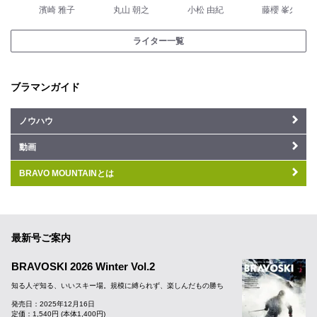
濱崎 雅子
丸山 朝之
小松 由紀
藤櫻 峯久
ライター一覧
ブラマンガイド
ノウハウ
動画
BRAVO MOUNTAINとは
最新号ご案内
BRAVOSKI 2026 Winter Vol.2
知る人ぞ知る、いいスキー場。規模に縛られず、楽しんだもの勝ち
発売日：2025年12月16日
定価：1,540円 (本体1,400円)