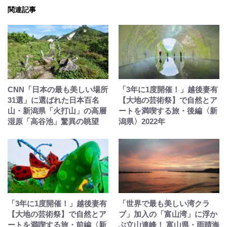
関連記事
CNN「日本の最も美しい場所
「3年に1度開催！」越後妻有
31選」に選ばれた日本百名
【大地の芸術祭】で自然とア
山・新潟県「火打山」の高層
ートを満喫する旅・後編〈新
湿原「高谷池」驚異の眺望
潟県〉2022年
「3年に1度開催！」越後妻有
「世界で最も美しい湾クラ
【大地の芸術祭】で自然とア
ブ」加入の「富山湾」に浮か
ートを満喫する旅・前編〈新
ぶ立山連峰！ 富山県・雨晴海