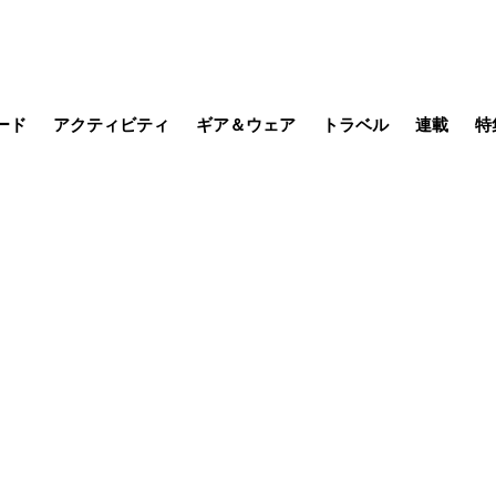
ード
アクティビティ
ギア＆ウェア
トラベル
連載
特
メラ
MTB
写真・動画
その他アクティビティ
キャンプ
スノー
その他
温泉・宿
名所・観光
缶詰博士の
そこに山
ブーツの
季節の虫
日本人ハイカ
低山小道
尾瀬ガイド
わたし、
耕して焙
その他連
フィッシング
登山
食事・お酒
日本で山