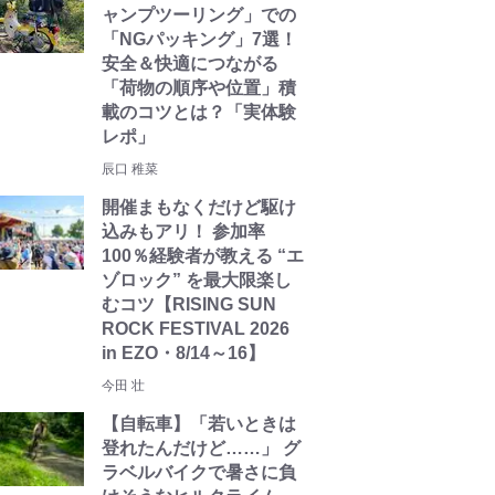
ャンプツーリング」での
「NGパッキング」7選！
安全＆快適につながる
「荷物の順序や位置」積
載のコツとは？「実体験
レポ」
辰口 稚菜
開催まもなくだけど駆け
込みもアリ！ 参加率
100％経験者が教える “エ
ゾロック” を最大限楽し
むコツ【RISING SUN
ROCK FESTIVAL 2026
in EZO・8/14～16】
今田 壮
【自転車】「若いときは
登れたんだけど……」 グ
ラベルバイクで暑さに負