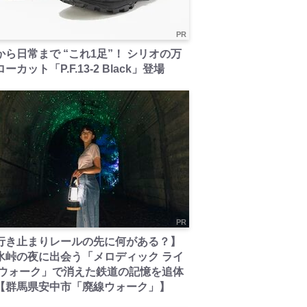
PR
から日常まで “これ1足”！ シリオの万
ーカット「P.F.13-2 Black」登場
PR
行き止まりレールの先に何がある？】
氷峠の夜に出会う「メロディック ライ
 ウォーク」で消えた鉄道の記憶を追体
【群馬県安中市「廃線ウォーク」】