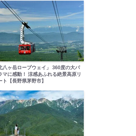
PR
北八ヶ岳ロープウェイ」 360度の大パ
ラマに感動！ 涼感あふれる絶景高原リ
ート【長野県茅野市】