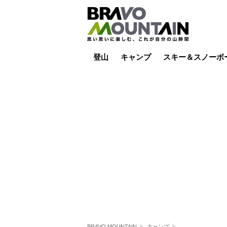
登山
キャンプ
スキー＆スノーボ
山小屋泊
山小屋ライブカメラ
テント泊
雪山
低山
山ご飯
その他登山
焚き火
その他キャンプ
スキー場ライブカ
バックカントリー
日帰り
キャンプ飯
スキー場
BRAVO MOUNTAIN
キャンプ