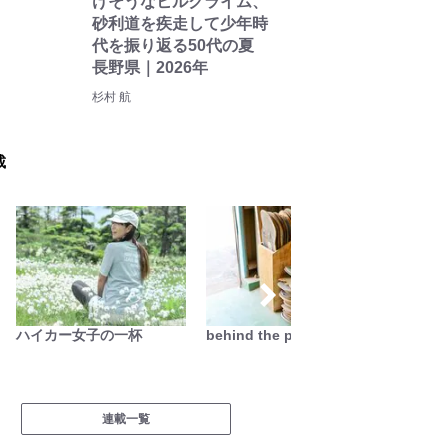
けそうなヒルクライム、
砂利道を疾走して少年時
代を振り返る50代の夏
長野県｜2026年
杉村 航
載
ハイカー女子の一杯
behind the products
映える
連載一覧