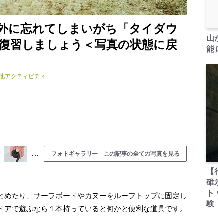
外に忘れてしまいがち「タイダウ
山
復習しましょう＜写真の状態に戻
能ロ
他アクティビティ
…
フォトギャラリー この記事の全ての写真を見る
【
碓
ト
とめたり、サーフボードやカヌーをルーフトップに固定し
験
ドアで遊ぶなら１本持っていると何かと便利な道具です。