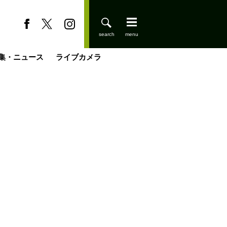
集・ニュース
ライブカメラ
缶たん”CAN”P料理
小屋を興して
国の街角で
ーのネパール移住見聞録「Like a Rolling Stone」
具＆技術研究所
きららの“おぜ沼“日記
山小屋はじめます
煎して走る男
載
スキー場
登りはじめました
山小屋