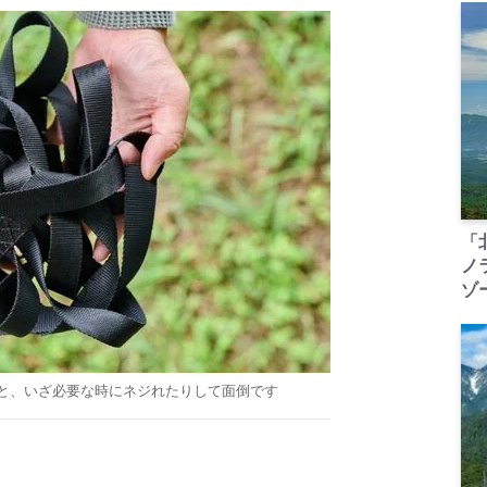
「
ノ
ゾ
と、いざ必要な時にネジれたりして面倒です