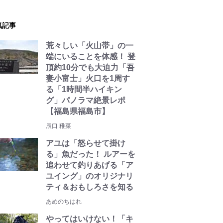
気記事
荒々しい「火山帯」の一
端にいることを体感！ 登
頂約10分でも大迫力「吾
妻小富士」火口を1周す
る「1時間半ハイキン
グ」パノラマ絶景レポ
【福島県福島市】
辰口 稚菜
アユは「怒らせて掛け
る」魚だった！ ルアーを
追わせて釣りあげる「ア
ユイング」のオリジナリ
ティ＆おもしろさを知る
あめのちはれ
やってはいけない！「キ