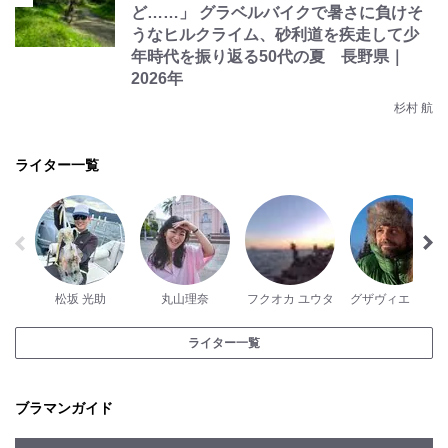
ど……」 グラベルバイクで暑さに負けそ
うなヒルクライム、砂利道を疾走して少
年時代を振り返る50代の夏 長野県｜
2026年
杉村 航
ライター一覧
松坂 光助
丸山理奈
フクオカ ユウタ
グザヴィエ・パッシュ
ライター一覧
ブラマンガイド