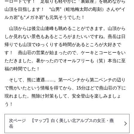
ーロードです！ 足取りも軽やかに「裏銀座」を眺めながら
山頂を目指します！ “山男”（畦地梅太郎の彫刻）さんや“イ
ルカ岩”も“メガネ岩”も元気そうでした！
山頂からは後立山連峰も眺めることができます。山頂から
しか見れない景色もあるところがまたいいですね。燕岳は日
帰りでも山頂でゆっくりする時間があるところが大好きで
す！ 燕山荘の営業が始まったので、ケーキとコーヒーをい
ただきました。暑かったのでオールフリーも（笑）本当に至
福の時間でした！
そして、熊に遭遇……。第一ベンチから第二ベンチの辺り
で熊がいたという情報を得てから、15分ほどで燕山荘の下に
現れました。熊除け対策もして、安全登山を楽しみましょ
う！
次ページ 【マップ】白く美しい北アルプスの女王・燕
岳