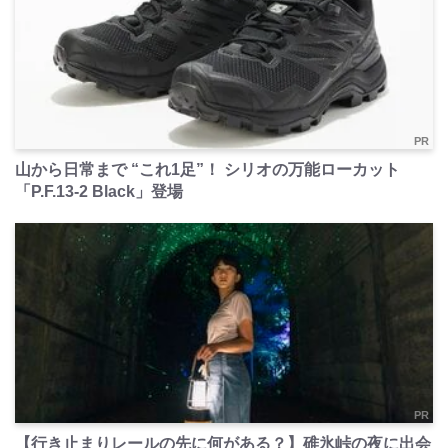
PR
山から日常まで “これ1足”！ シリオの万能ローカット
「P.F.13-2 Black」登場
PR
【行き止まりレールの先に何がある？】碓氷峠の夜に出会