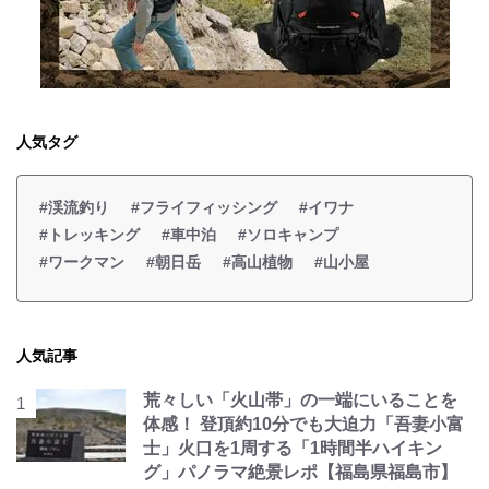
人気タグ
#渓流釣り
#フライフィッシング
#イワナ
#トレッキング
#車中泊
#ソロキャンプ
#ワークマン
#朝日岳
#高山植物
#山小屋
人気記事
荒々しい「火山帯」の一端にいることを
体感！ 登頂約10分でも大迫力「吾妻小富
士」火口を1周する「1時間半ハイキン
グ」パノラマ絶景レポ【福島県福島市】