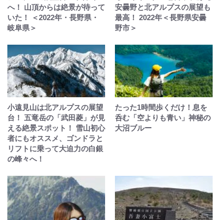
へ！ 山頂からは絶景が待って
安曇野と北アルプスの展望も
いた！ ＜2022年・長野県・
最高！ 2022年＜長野県安曇
岐阜県＞
野市＞
小遠見山は北アルプスの展望
たった1時間歩くだけ！息を
台！ 五竜岳の「武田菱」が見
呑む「空よりも青い」神秘の
える絶景スポット！ 雪山初心
大沼ブルー
者にもオススメ、ゴンドラと
リフトに乗って大迫力の白銀
の峰々へ！