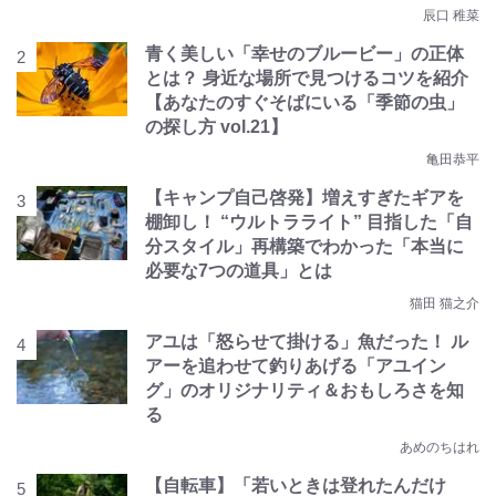
辰口 稚菜
青く美しい「幸せのブルービー」の正体
とは？ 身近な場所で見つけるコツを紹介
【あなたのすぐそばにいる「季節の虫」
の探し方 vol.21】
亀田恭平
【キャンプ自己啓発】増えすぎたギアを
棚卸し！ “ウルトラライト” 目指した「自
分スタイル」再構築でわかった「本当に
必要な7つの道具」とは
猫田 猫之介
アユは「怒らせて掛ける」魚だった！ ル
アーを追わせて釣りあげる「アユイン
グ」のオリジナリティ＆おもしろさを知
る
あめのちはれ
【自転車】「若いときは登れたんだけ