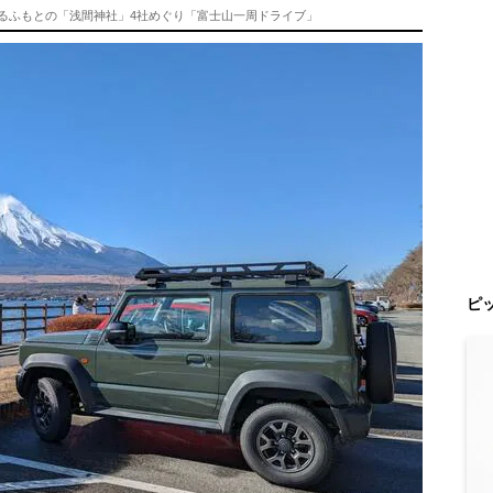
けるふもとの「浅間神社」4社めぐり「富士山一周ドライブ」
ピ