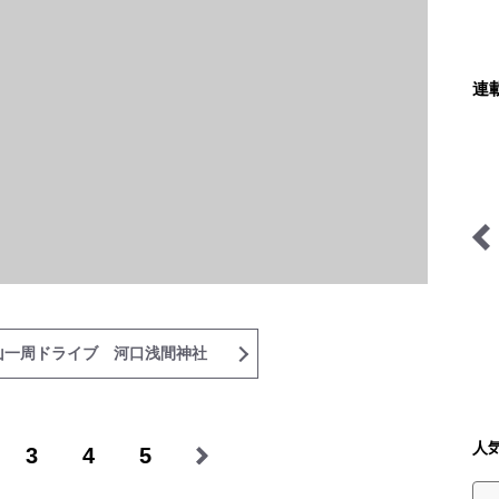
連
日本人ハイカーのネパール
わたし、山小屋はじめます
移住見聞録「Like a
Rolling Stone」
山一周ドライブ 河口浅間神社
人
3
4
5