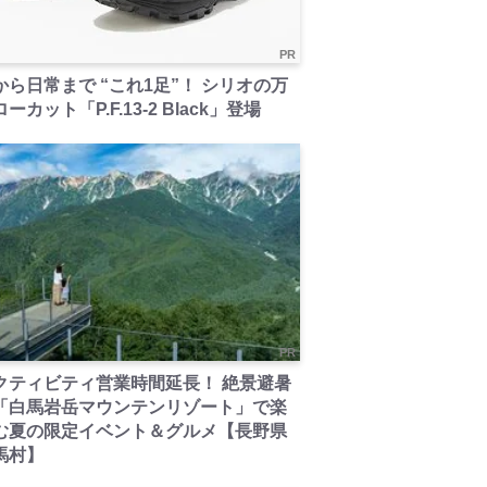
PR
から日常まで “これ1足”！ シリオの万
ーカット「P.F.13-2 Black」登場
PR
クティビティ営業時間延長！ 絶景避暑
「白馬岩岳マウンテンリゾート」で楽
む夏の限定イベント＆グルメ【長野県
馬村】