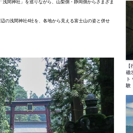
「浅間神社」を巡りながら、山梨側・静岡側からさまざま
辺の浅間神社4社を、各地から見える富士山の姿と併せ
【
碓
ト
験