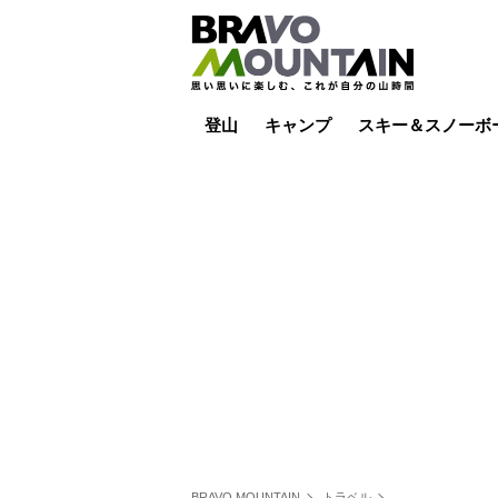
登山
キャンプ
スキー＆スノーボ
山小屋泊
山小屋ライブカメラ
テント泊
雪山
低山
山ご飯
その他登山
焚き火
その他キャンプ
スキー場ライブカ
バックカントリー
日帰り
キャンプ飯
スキー場
BRAVO MOUNTAIN
トラベル