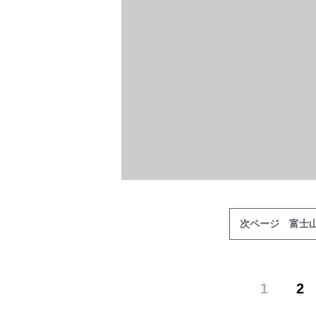
次ページ 富士
1
2