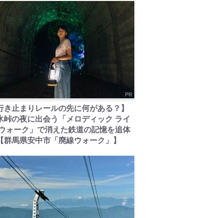
PR
行き止まりレールの先に何がある？】
氷峠の夜に出会う「メロディック ライ
 ウォーク」で消えた鉄道の記憶を追体
【群馬県安中市「廃線ウォーク」】