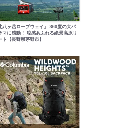
PR
北八ヶ岳ロープウェイ」 360度の大パ
ラマに感動！ 涼感あふれる絶景高原リ
ート【長野県茅野市】