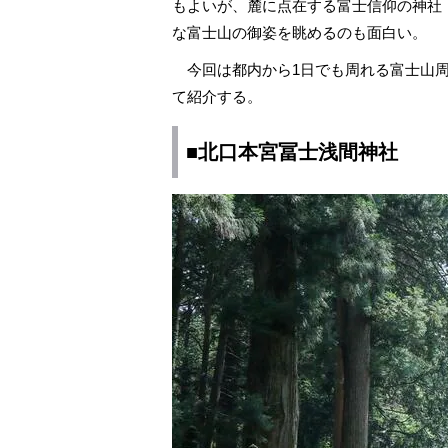
もよいが、麓に点在する富士信仰の神社
な富士山の御姿を眺めるのも面白い。
今回は都内から1日でも周れる富士山周
て紹介する。
■北口本宮冨士浅間神社