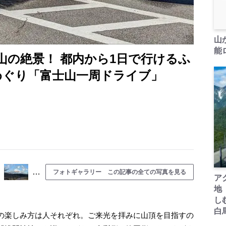
山
能ロ
山の絶景！ 都内から1日で行けるふ
めぐり「富士山一周ドライブ」
…
フォトギャラリー この記事の全ての写真を見る
ア
地
し
白
の楽しみ方は人それぞれ。ご来光を拝みに山頂を目指すの