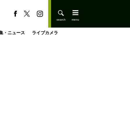
集・ニュース
ライブカメラ
缶たん”CAN”P料理
小屋を興して
国の街角で
ーのネパール移住見聞録「Like a Rolling Stone」
具＆技術研究所
きららの“おぜ沼“日記
山小屋はじめます
煎して走る男
載
スキー場
登りはじめました
山小屋