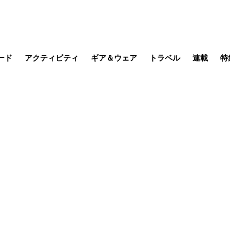
ード
アクティビティ
ギア＆ウェア
トラベル
連載
特
メラ
MTB
写真・動画
その他アクティビティ
キャンプ
スノー
その他
温泉・宿
名所・観光
缶詰博士の
そこに山
ブーツの
季節の虫
日本人ハイカ
低山小道
尾瀬ガイド
わたし、
耕して焙
その他連
フィッシング
登山
食事・お酒
日本で山