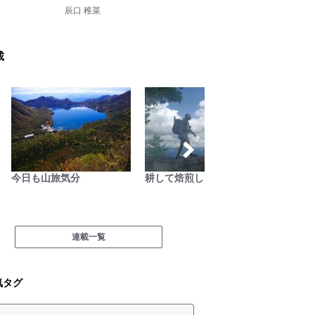
辰口 稚菜
載
今日も山旅気分
耕して焙煎して走る男
焚き火
連載一覧
気タグ