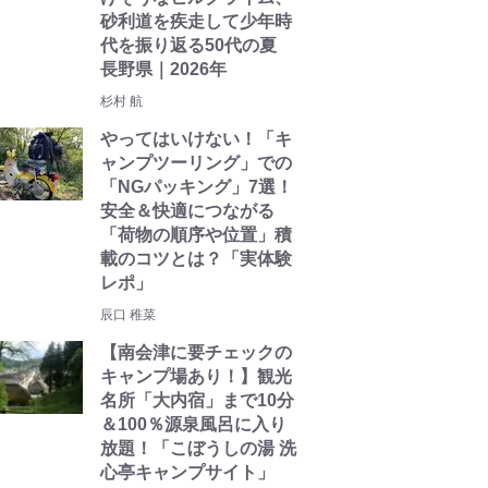
砂利道を疾走して少年時
代を振り返る50代の夏
長野県｜2026年
杉村 航
やってはいけない！「キ
ャンプツーリング」での
「NGパッキング」7選！
安全＆快適につながる
「荷物の順序や位置」積
載のコツとは？「実体験
レポ」
辰口 稚菜
【南会津に要チェックの
キャンプ場あり！】観光
名所「大内宿」まで10分
＆100％源泉風呂に入り
放題！「こぼうしの湯 洗
心亭キャンプサイト」