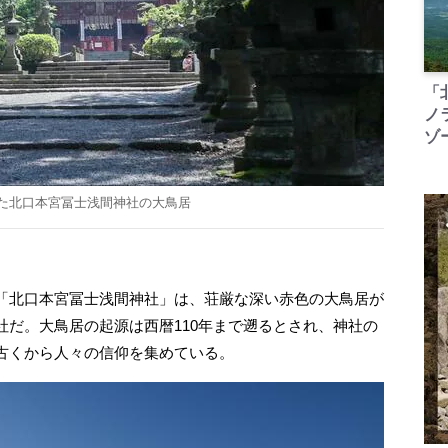
「
ノ
ゾ
た北口本宮冨士浅間神社の大鳥居
「北口本宮冨士浅間神社」は、荘厳な深い赤色の大鳥居が
社だ。大鳥居の起源は西暦110年まで遡るとされ、神社の
古くから人々の信仰を集めている。