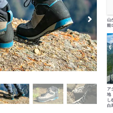
山
能ロ
ア
地
し
白