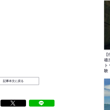
【
碓
ト
験
記事本文に戻る