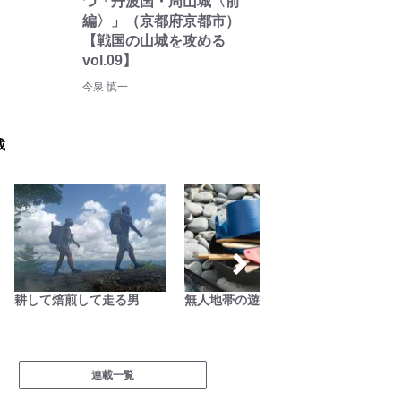
つ「丹波国・周山城〈前
編〉」（京都府京都市）
【戦国の山城を攻める
vol.09】
今泉 慎一
載
耕して焙煎して走る男
無人地帯の遊び方
南アル
連載一覧