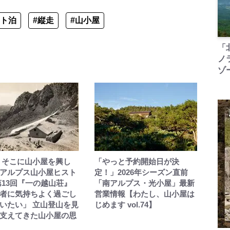
ント泊
#縦走
#山小屋
「
ノ
ゾ
 そこに山小屋を興し
「やっと予約開始日が決
アルプス山小屋ヒスト
定！」2026年シーズン直前
第13回『一の越山荘』
「南アルプス・光小屋」最新
者に気持ちよく過ごし
営業情報【わたし、山小屋は
いたい」 立山登山を見
じめます vol.74】
支えてきた山小屋の思