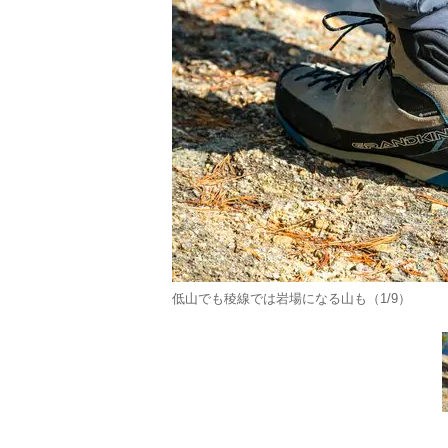
低山でも稜線では岩場になる山も（1/9）