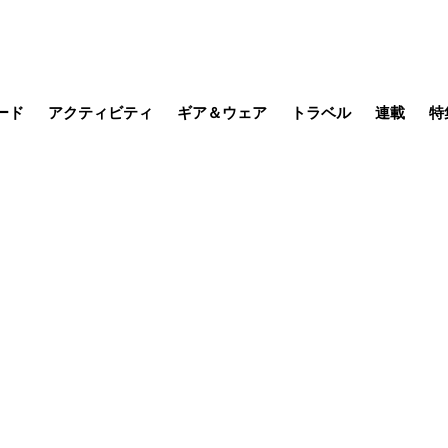
ード
アクティビティ
ギア＆ウェア
トラベル
連載
特
メラ
MTB
写真・動画
その他アクティビティ
キャンプ
スノー
その他
温泉・宿
名所・観光
日本で山
缶詰博士の
そこに山
ブーツの
日本人ハイカ
低山小道
尾瀬ガイド
わたし、
耕して焙
その他連
フィッシング
登山
食事・お酒
季節の虫