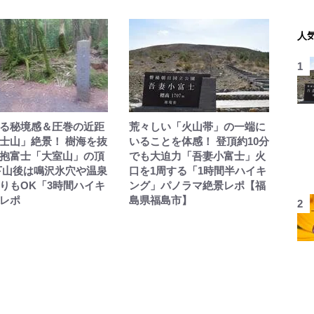
人
る秘境感＆圧巻の近距
荒々しい「火山帯」の一端に
士山」絶景！ 樹海を抜
いることを体感！ 登頂約10分
抱富士「大室山」の頂
でも大迫力「吾妻小富士」火
下山後は鳴沢氷穴や温泉
口を1周する「1時間半ハイキ
りもOK「3時間ハイキ
ング」パノラマ絶景レポ【福
レポ
島県福島市】