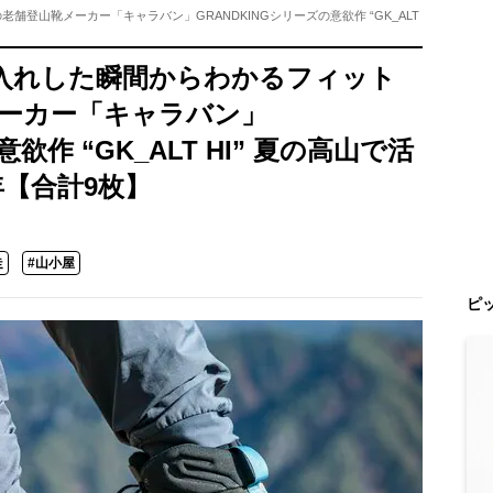
登山靴メーカー「キャラバン」GRANDKINGシリーズの意欲作 “GK_ALT
入れした瞬間からわかるフィット
メーカー「キャラバン」
欲作 “GK_ALT HI” 夏の高山で活
年【合計9枚】
走
#山小屋
ピ