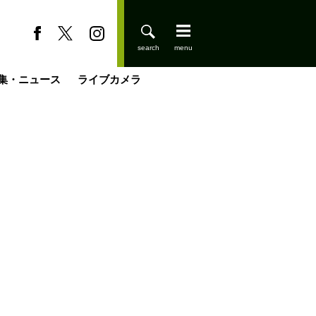
集・ニュース
ライブカメラ
登りはじめました
缶たん”CAN”P料理
小屋を興して
国の街角で
ーのネパール移住見聞録「Like a Rolling Stone」
具＆技術研究所
きららの“おぜ沼“日記
山小屋はじめます
煎して走る男
載
スキー場
山小屋