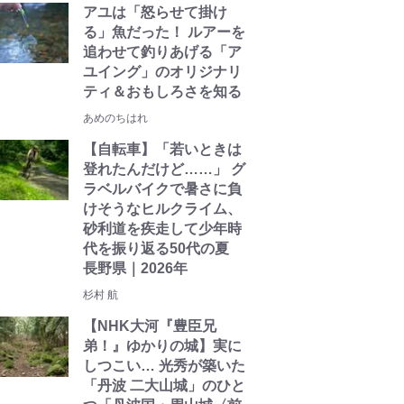
アユは「怒らせて掛け
る」魚だった！ ルアーを
追わせて釣りあげる「ア
ユイング」のオリジナリ
ティ＆おもしろさを知る
あめのちはれ
【自転車】「若いときは
登れたんだけど……」 グ
ラベルバイクで暑さに負
けそうなヒルクライム、
砂利道を疾走して少年時
代を振り返る50代の夏
長野県｜2026年
杉村 航
【NHK大河『豊臣兄
弟！』ゆかりの城】実に
しつこい… 光秀が築いた
「丹波 二大山城」のひと