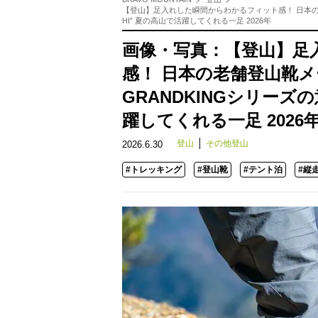
【登山】足入れした瞬間からわかるフィット感！ 日本の老舗
HI” 夏の高山で活躍してくれる一足 2026年
画像・写真：【登山】足
感！ 日本の老舗登山靴
GRANDKINGシリーズの意
躍してくれる一足 2026
登山
その他登山
2026.6.30
#トレッキング
#登山靴
#テント泊
#縦