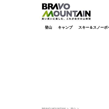
登山
キャンプ
スキー＆スノーボ
山小屋泊
山小屋ライブカメラ
テント泊
雪山
低山
山ご飯
その他登山
焚き火
その他キャンプ
スキー場ライブカ
バックカントリー
日帰り
キャンプ飯
スキー場
BRAVO MOUNTAIN
登山