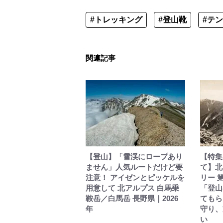
#トレッキング
#登山靴
#テ
関連記事
【登山】「雪渓にロープあり
【特集
ません」人気ルートだけど要
て】北
注意！ アイゼンとピッケルを
リー 
用意して 北アルプス 白馬乗
「登山
鞍岳／白馬岳 長野県｜2026
てもら
年
守り、
い