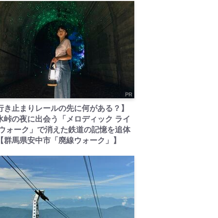
PR
行き止まりレールの先に何がある？】
氷峠の夜に出会う「メロディック ライ
 ウォーク」で消えた鉄道の記憶を追体
【群馬県安中市「廃線ウォーク」】