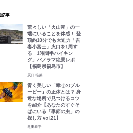
気記事
荒々しい「火山帯」の一
端にいることを体感！ 登
頂約10分でも大迫力「吾
妻小富士」火口を1周す
る「1時間半ハイキン
グ」パノラマ絶景レポ
【福島県福島市】
辰口 稚菜
青く美しい「幸せのブル
ービー」の正体とは？ 身
近な場所で見つけるコツ
を紹介【あなたのすぐそ
ばにいる「季節の虫」の
探し方 vol.21】
亀田恭平