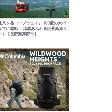
PR
北八ヶ岳ロープウェイ」 360度の大パ
ラマに感動！ 涼感あふれる絶景高原リ
ート【長野県茅野市】