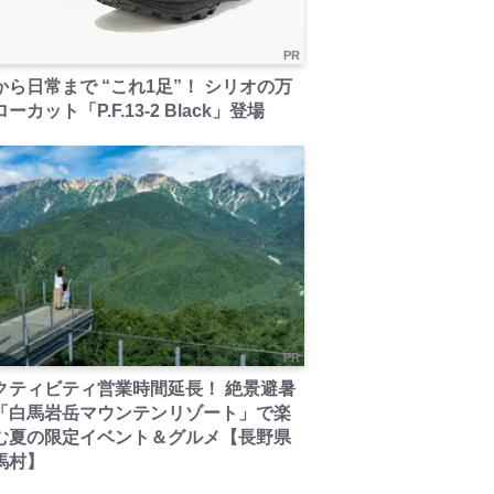
PR
から日常まで “これ1足”！ シリオの万
ーカット「P.F.13-2 Black」登場
PR
クティビティ営業時間延長！ 絶景避暑
「白馬岩岳マウンテンリゾート」で楽
む夏の限定イベント＆グルメ【長野県
馬村】