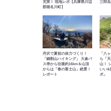
充実！ 現地レポ【兵庫県川辺
三郎岳
郡猪名川町】
丹沢で夏前の体力づくり！
「八ヶ
「鍋割山ハイキング」 大倉バ
ら「天
ス停から往復約16km＆山頂
山！ 
からは「春の富士山」絶景！
いい&
レポート
ポ」