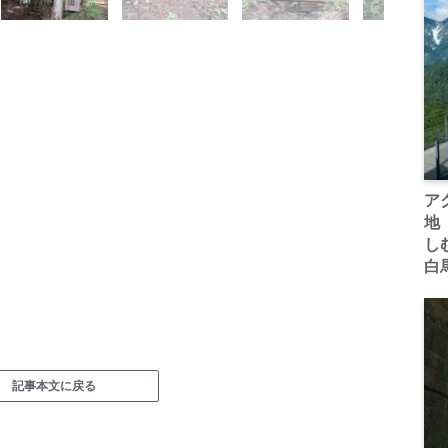
ア
地
し
白
記事本文に戻る