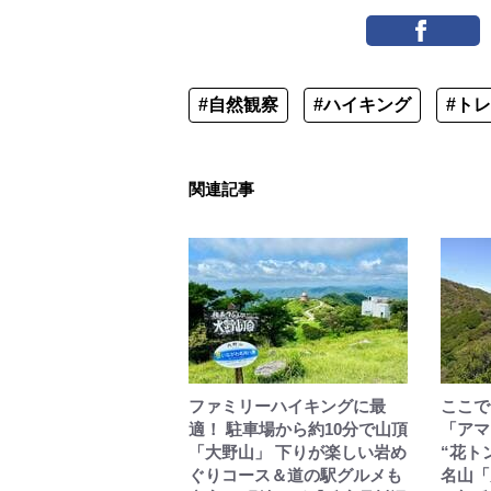
#自然観察
#ハイキング
#ト
関連記事
ファミリーハイキングに最
ここで
適！ 駐車場から約10分で山頂
「アマ
「大野山」 下りが楽しい岩め
“花ト
ぐりコース＆道の駅グルメも
名山「