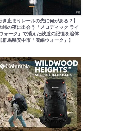
PR
行き止まりレールの先に何がある？】
氷峠の夜に出会う「メロディック ライ
 ウォーク」で消えた鉄道の記憶を追体
【群馬県安中市「廃線ウォーク」】