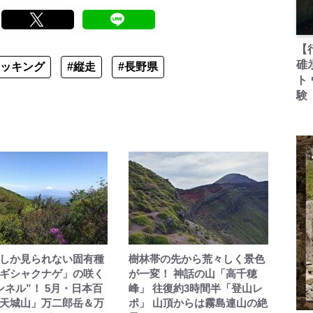
【
碓
レッキング
#縦走
#長野県
ト
験
しか見られない固有種
樹林帯の先から荒々しく景色
ギシャクナゲ」の咲く
が一変！ 神話の山「高千穂
ンネル”！ 5月・日本百
峰」 往復約3時間半「登山レ
天城山」万二郎岳＆万
ポ」 山頂からは霧島連山の絶