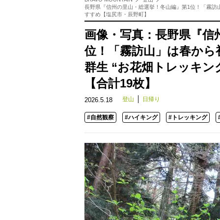
長野県『信州の里山・総選挙！冬山編』第1位！「霧訪山
すすめ【塩尻市・辰野町】
画像・写真：長野県『信
位！「霧訪山」は春から
群生 “お花畑トレッキン
【合計19枚】
登山
日帰り
2026.5.18
#自然観察
#ハイキング
#トレッキング