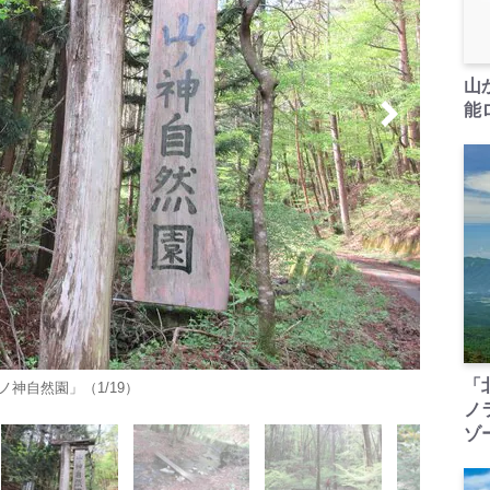
山
能ロ
「
ノ神自然園」（1/19）
ノ
ゾ