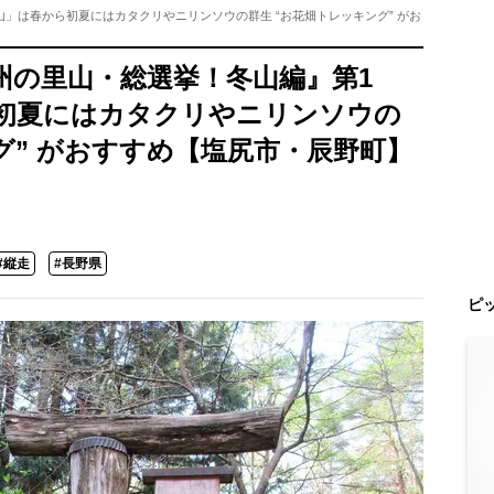
」は春から初夏にはカタクリやニリンソウの群生 “お花畑トレッキング” がお
州の里山・総選挙！冬山編』第1
初夏にはカタクリやニリンソウの
グ” がおすすめ【塩尻市・辰野町】
#縦走
#長野県
ピ