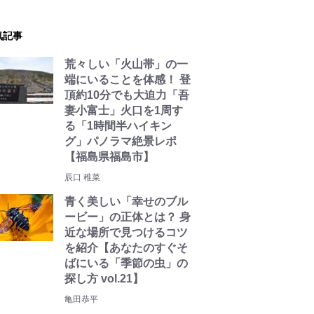
気記事
荒々しい「火山帯」の一
端にいることを体感！ 登
頂約10分でも大迫力「吾
妻小富士」火口を1周す
る「1時間半ハイキン
グ」パノラマ絶景レポ
【福島県福島市】
辰口 稚菜
青く美しい「幸せのブル
ービー」の正体とは？ 身
近な場所で見つけるコツ
を紹介【あなたのすぐそ
ばにいる「季節の虫」の
探し方 vol.21】
亀田恭平