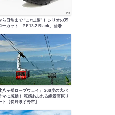
PR
から日常まで “これ1足”！ シリオの万
ーカット「P.F.13-2 Black」登場
PR
北八ヶ岳ロープウェイ」 360度の大パ
ラマに感動！ 涼感あふれる絶景高原リ
ート【長野県茅野市】