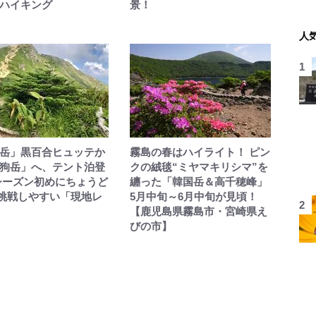
ハイキング
景！
人
岳」黒百合ヒュッテか
霧島の春はハイライト！ ピン
狗岳」へ、テント泊登
クの絨毯“ミヤマキリシマ”を
シーズン初めにちょうど
纏った「韓国岳＆高千穂峰」
挑戦しやすい「現地レ
5月中旬～6月中旬が見頃！
【鹿児島県霧島市・宮崎県え
びの市】