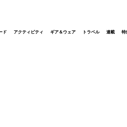
ード
アクティビティ
ギア＆ウェア
トラベル
連載
特
メラ
MTB
写真・動画
その他アクティビティ
キャンプ
スノー
その他
温泉・宿
名所・観光
日本で山
缶詰博士の
そこに山
ブーツの
日本人ハイカ
低山小道
尾瀬ガイド
わたし、
耕して焙
その他連
フィッシング
登山
食事・お酒
季節の虫