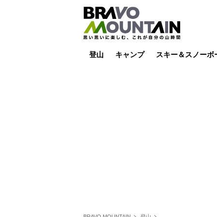
登山
キャンプ
スキー＆スノーボ
山小屋泊
山小屋ライブカメラ
テント泊
雪山
低山
山ご飯
その他登山
焚き火
その他キャンプ
スキー場ライブカ
バックカントリー
日帰り
キャンプ飯
スキー場
BRAVO MOUNTAIN
登山