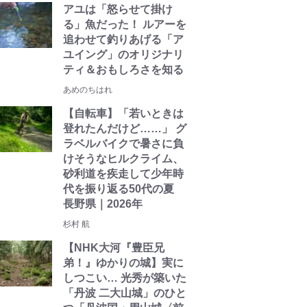
アユは「怒らせて掛け
る」魚だった！ ルアーを
追わせて釣りあげる「ア
ユイング」のオリジナリ
ティ＆おもしろさを知る
あめのちはれ
【自転車】「若いときは
登れたんだけど……」 グ
ラベルバイクで暑さに負
けそうなヒルクライム、
砂利道を疾走して少年時
代を振り返る50代の夏
長野県｜2026年
杉村 航
【NHK大河『豊臣兄
弟！』ゆかりの城】実に
しつこい… 光秀が築いた
「丹波 二大山城」のひと