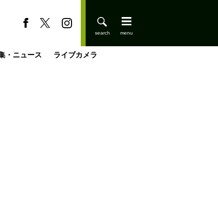
集・ニュース
ライブカメラ
登りはじめました
缶たん”CAN”P料理
小屋を興して
国の街角で
ーのネパール移住見聞録「Like a Rolling Stone」
具＆技術研究所
きららの“おぜ沼“日記
山小屋はじめます
煎して走る男
載
スキー場
山小屋