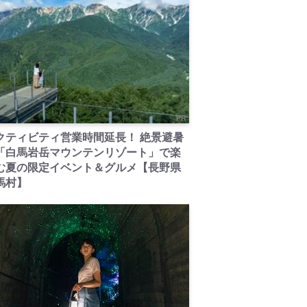
PR
クティビティ営業時間延長！ 絶景避暑
「白馬岩岳マウンテンリゾート」で楽
む夏の限定イベント＆グルメ【長野県
馬村】