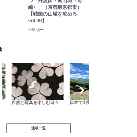
つ「丹波国・周山城〈前
編〉」（京都府京都市）
【戦国の山城を攻める
vol.09】
今泉 慎一
載
自然と写真を楽しむ日々
日本で山登りはじめました
季節の
連載一覧