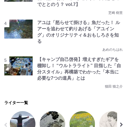
でととのう？ vol.7】
芝崎 樹里
アユは「怒らせて掛ける」魚だった！ ル
アーを追わせて釣りあげる「アユイン
グ」のオリジナリティ＆おもしろさを知
る
あめのちはれ
【キャンプ自己啓発】増えすぎたギアを
棚卸し！ “ウルトラライト” 目指した「自
分スタイル」再構築でわかった「本当に
必要な7つの道具」とは
猫田 猫之介
ライター一覧