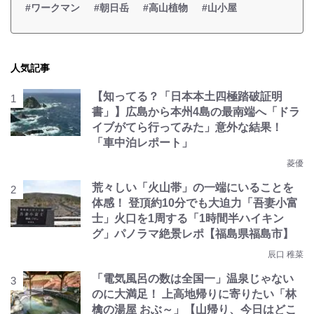
#ワークマン
#朝日岳
#高山植物
#山小屋
人気記事
【知ってる？「日本本土四極踏破証明
書」】広島から本州4島の最南端へ「ドラ
イブがてら行ってみた」意外な結果！
「車中泊レポート」
菱優
荒々しい「火山帯」の一端にいることを
体感！ 登頂約10分でも大迫力「吾妻小富
士」火口を1周する「1時間半ハイキン
グ」パノラマ絶景レポ【福島県福島市】
辰口 稚菜
「電気風呂の数は全国一」温泉じゃない
のに大満足！ 上高地帰りに寄りたい「林
檎の湯屋 おぶ～」【山帰り、今日はどこ