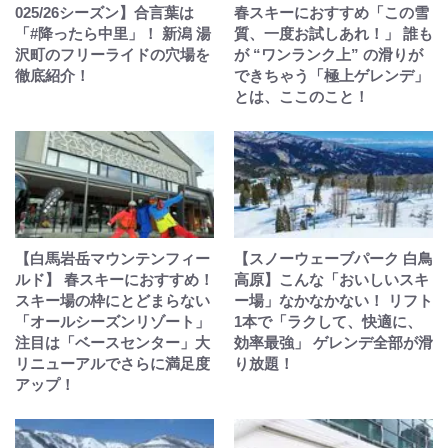
025/26シーズン】合言葉は
春スキーにおすすめ「この雪
「#降ったら中里」！ 新潟 湯
質、一度お試しあれ！」 誰も
沢町のフリーライドの穴場を
が “ワンランク上” の滑りが
徹底紹介！
できちゃう「極上ゲレンデ」
とは、ここのこと！
【白馬岩岳マウンテンフィー
【スノーウェーブパーク 白鳥
ルド】 春スキーにおすすめ！
高原】こんな「おいしいスキ
スキー場の枠にとどまらない
ー場」なかなかない！ リフト
「オールシーズンリゾート」
1本で「ラクして、快適に、
注目は「ベースセンター」大
効率最強」 ゲレンデ全部が滑
リニューアルでさらに満足度
り放題！
アップ！