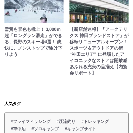
雪質も景色も極上！ 3,000ｍ
【新店舗速報】「アークテリ
超「ロングラン滑走」ができ
クス 神田ブランドストア」が
る、長野のスキー場4選！ 爽
移転リニューアルオープン！
快に、ノンストップで駆け下
スポーツ＆アウトドアの街
りよう
“神田エリア” に登場したア
イコニックなストアは開放感
あふれる充実の品揃え【内覧
会リポート】
人気タグ
#フライフィッシング
#渓流釣り
#トレッキング
#車中泊
#ソロキャンプ
#キャンプサイト