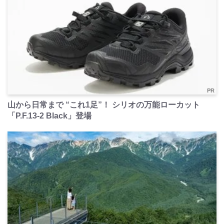
PR
山から日常まで “これ1足”！ シリオの万能ローカット
「P.F.13-2 Black」登場