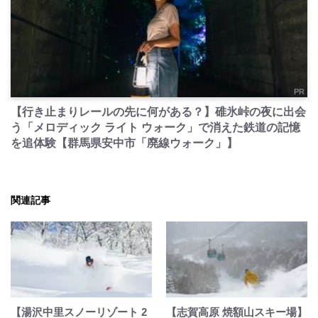
PR
【行き止まりレールの先に何がある？】碓氷峠の夜に出会
う「メロディック ライト ウォーク」で消えた鉄道の記憶
を追体験【群馬県安中市「廃線ウォーク」】
関連記事
【湯沢中里スノーリゾート 2
【志賀高原 焼額山スキー場】