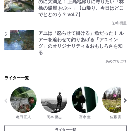
のに大満足！ 上高地帰りに寄りたい「林
檎の湯屋 おぶ～」【山帰り、今日はどこ
でととのう？ vol.7】
芝崎 樹里
アユは「怒らせて掛ける」魚だった！ ル
アーを追わせて釣りあげる「アユイン
グ」のオリジナリティ＆おもしろさを知
る
あめのちはれ
ライター一覧
亀田 正人
岡本 優志
富永 圭
佐藤 麦
ライター一覧