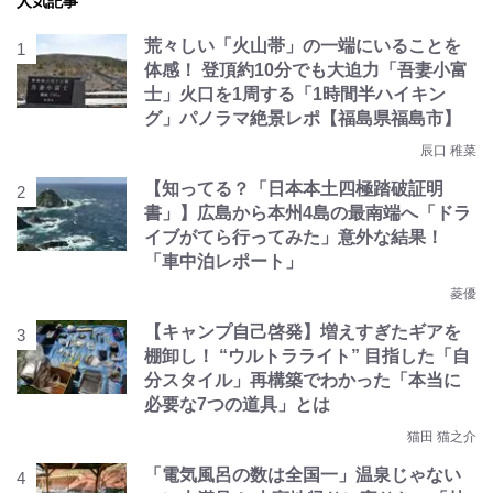
人気記事
荒々しい「火山帯」の一端にいることを
体感！ 登頂約10分でも大迫力「吾妻小富
士」火口を1周する「1時間半ハイキン
グ」パノラマ絶景レポ【福島県福島市】
辰口 稚菜
【知ってる？「日本本土四極踏破証明
書」】広島から本州4島の最南端へ「ドラ
イブがてら行ってみた」意外な結果！
「車中泊レポート」
菱優
【キャンプ自己啓発】増えすぎたギアを
棚卸し！ “ウルトラライト” 目指した「自
分スタイル」再構築でわかった「本当に
必要な7つの道具」とは
猫田 猫之介
「電気風呂の数は全国一」温泉じゃない