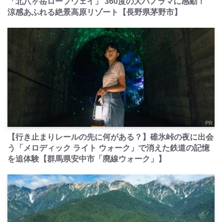
「北八ヶ岳ロープウェイ」 360度の大パノラマに感動！
涼感あふれる絶景高原リゾート【長野県茅野市】
PR
【行き止まりレールの先に何がある？】碓氷峠の夜に出会
う「メロディック ライト ウォーク」で消えた鉄道の記憶
を追体験【群馬県安中市「廃線ウォーク」】