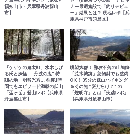
と展望のハイキング【京都府
ト「須磨海づり公園」！ ビギ
福知山市・兵庫県丹波篠山
ナー最適施設で「釣りデビュ
市】
ー」結果とは？ 現地レポ【兵
庫県神戸市須磨区】
『ゲゲゲの鬼太郎』水木しげ
眺望抜群！ 難攻不落の山城跡
る氏と妖怪、“丹波の鬼” 特
「荒木城跡」急傾斜でも整備
訓の地、明智光秀… 往復1時
OK！ 35分の低山ハイキング
間でもエピソード満載の低山
＆その先 “謎だらけ？” の
「盃ヶ岳」登山レポ【兵庫県
「燈明寺」とは「実踏レポ」
丹波篠山市】
【兵庫県丹波篠山市】