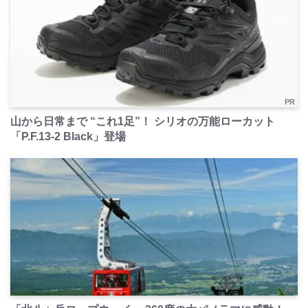
PR
山から日常まで “これ1足”！ シリオの万能ローカット
「P.F.13-2 Black」登場
PR