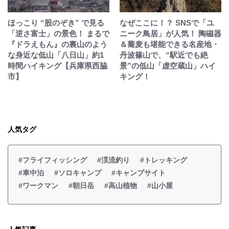
ほっこり “股のぞき” で見る
なぜここに！？ SNSで「ユ
「逆さ富士」の景色！ まるで
ニーク鳥居」が人気！ 陶磁器
『ドラえもん』の裏山のよう
＆蕎麦も堪能できる名産地・
な身近な低山「八日山」約1
丹波篠山で、“駅近でも絶
時間ハイキング【兵庫県西脇
景”の低山「虚空蔵山」ハイ
市】
キング！
人気タグ
#フライフィッシング
#渓流釣り
#トレッキング
#車中泊
#ソロキャンプ
#キャンプサイト
#ワークマン
#朝日岳
#高山植物
#山小屋