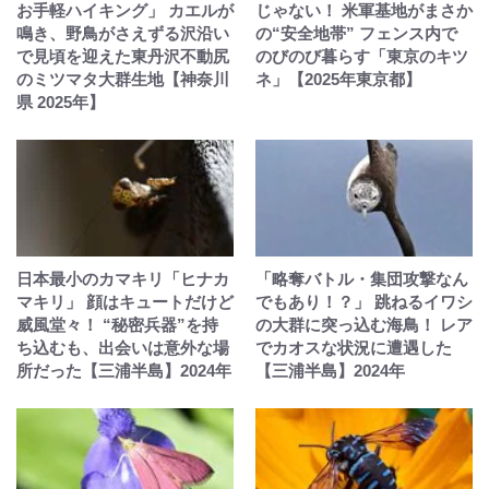
お手軽ハイキング」 カエルが
じゃない！ 米軍基地がまさか
鳴き、野鳥がさえずる沢沿い
の“安全地帯” フェンス内で
で見頃を迎えた東丹沢不動尻
のびのび暮らす「東京のキツ
のミツマタ大群生地【神奈川
ネ」【2025年東京都】
県 2025年】
日本最小のカマキリ「ヒナカ
「略奪バトル・集団攻撃なん
マキリ」 顔はキュートだけど
でもあり！？」 跳ねるイワシ
威風堂々！ “秘密兵器”を持
の大群に突っ込む海鳥！ レア
ち込むも、出会いは意外な場
でカオスな状況に遭遇した
所だった【三浦半島】2024年
【三浦半島】2024年