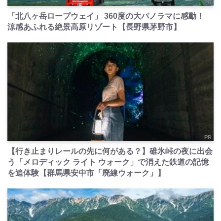
PR
「北八ヶ岳ロープウェイ」 360度の大パノラマに感動！
涼感あふれる絶景高原リゾート【長野県茅野市】
PR
【行き止まりレールの先に何がある？】碓氷峠の夜に出会
う「メロディック ライト ウォーク」で消えた鉄道の記憶
を追体験【群馬県安中市「廃線ウォーク」】