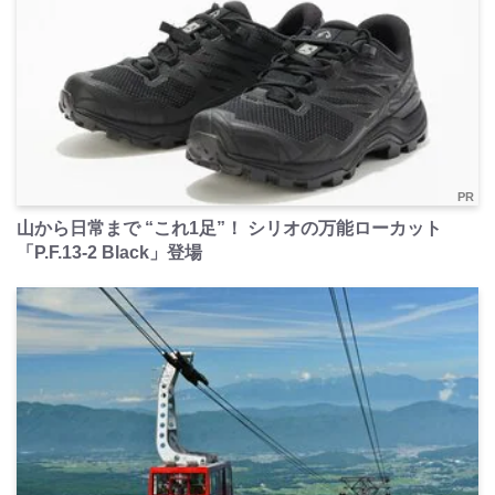
PR
山から日常まで “これ1足”！ シリオの万能ローカット
「P.F.13-2 Black」登場