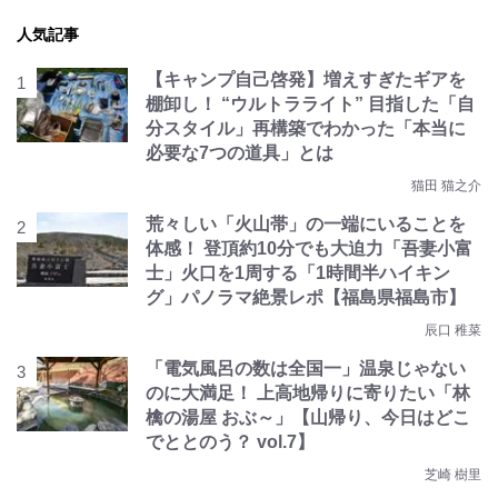
人気記事
【キャンプ自己啓発】増えすぎたギアを
棚卸し！ “ウルトラライト” 目指した「自
分スタイル」再構築でわかった「本当に
必要な7つの道具」とは
猫田 猫之介
荒々しい「火山帯」の一端にいることを
体感！ 登頂約10分でも大迫力「吾妻小富
士」火口を1周する「1時間半ハイキン
グ」パノラマ絶景レポ【福島県福島市】
辰口 稚菜
「電気風呂の数は全国一」温泉じゃない
のに大満足！ 上高地帰りに寄りたい「林
檎の湯屋 おぶ～」【山帰り、今日はどこ
でととのう？ vol.7】
芝崎 樹里