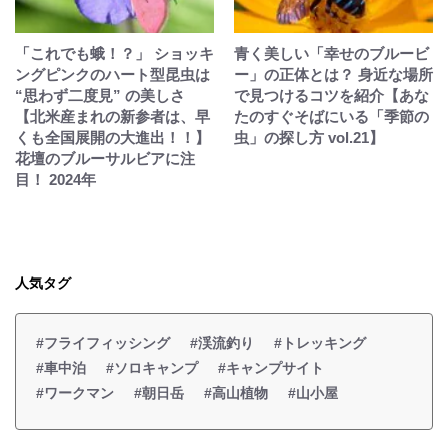
「これでも蛾！？」 ショッキ
青く美しい「幸せのブルービ
ングピンクのハート型昆虫は
ー」の正体とは？ 身近な場所
“思わず二度見” の美しさ
で見つけるコツを紹介【あな
【北米産まれの新参者は、早
たのすぐそばにいる「季節の
くも全国展開の大進出！！】
虫」の探し方 vol.21】
花壇のブルーサルビアに注
目！ 2024年
人気タグ
#フライフィッシング
#渓流釣り
#トレッキング
#車中泊
#ソロキャンプ
#キャンプサイト
#ワークマン
#朝日岳
#高山植物
#山小屋