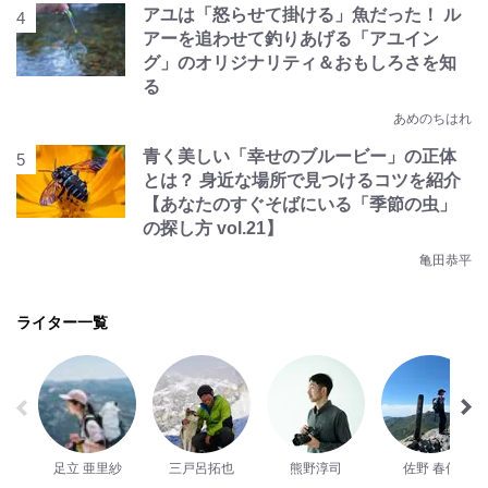
アユは「怒らせて掛ける」魚だった！ ル
アーを追わせて釣りあげる「アユイン
グ」のオリジナリティ＆おもしろさを知
る
あめのちはれ
青く美しい「幸せのブルービー」の正体
とは？ 身近な場所で見つけるコツを紹介
【あなたのすぐそばにいる「季節の虫」
の探し方 vol.21】
亀田恭平
ライター一覧
足立 亜里紗
三戸呂拓也
熊野淳司
佐野 春佳