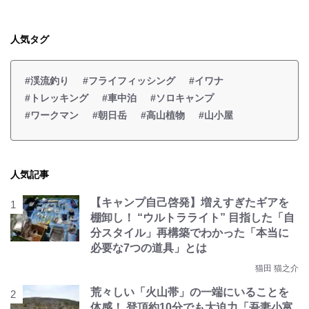
人気タグ
#渓流釣り
#フライフィッシング
#イワナ
#トレッキング
#車中泊
#ソロキャンプ
#ワークマン
#朝日岳
#高山植物
#山小屋
人気記事
【キャンプ自己啓発】増えすぎたギアを
棚卸し！ “ウルトラライト” 目指した「自
分スタイル」再構築でわかった「本当に
必要な7つの道具」とは
猫田 猫之介
荒々しい「火山帯」の一端にいることを
体感！ 登頂約10分でも大迫力「吾妻小富