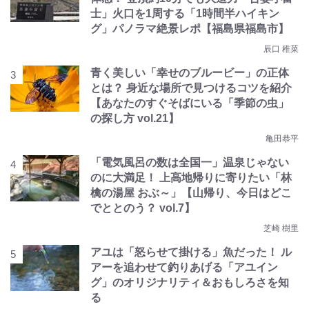
士」火口を1周する「1時間半ハイキン
グ」パノラマ絶景レポ【福島県福島市】
辰口 稚菜
青く美しい「幸せのブルービー」の正体
とは？ 身近な場所で見つけるコツを紹介
【あなたのすぐそばにいる「季節の虫」
の探し方 vol.21】
亀田恭平
「電気風呂の数は全国一」温泉じゃない
のに大満足！ 上高地帰りに寄りたい「林
檎の湯屋 おぶ～」【山帰り、今日はどこ
でととのう？ vol.7】
芝崎 樹里
アユは「怒らせて掛ける」魚だった！ ル
アーを追わせて釣りあげる「アユイン
グ」のオリジナリティ＆おもしろさを知
る