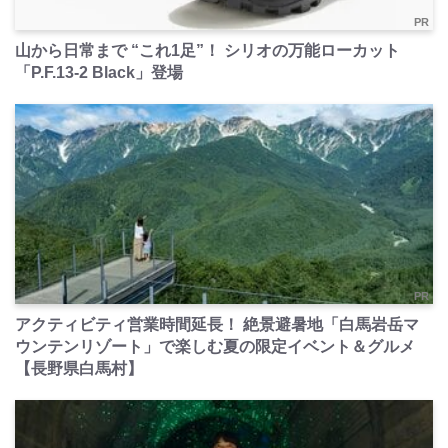
PR
山から日常まで “これ1足”！ シリオの万能ローカット
「P.F.13-2 Black」登場
PR
アクティビティ営業時間延長！ 絶景避暑地「白馬岩岳マ
ウンテンリゾート」で楽しむ夏の限定イベント＆グルメ
【長野県白馬村】