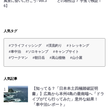
風景に会いに行こう- vol.3
との相性は？ 芋煮で検証！
6】
人気タグ
#フライフィッシング
#渓流釣り
#トレッキング
#車中泊
#ソロキャンプ
#キャンプサイト
#ワークマン
#朝日岳
#高山植物
#山小屋
人気記事
【知ってる？「日本本土四極踏破証明
書」】広島から本州4島の最南端へ「ドラ
イブがてら行ってみた」意外な結果！
「車中泊レポート」