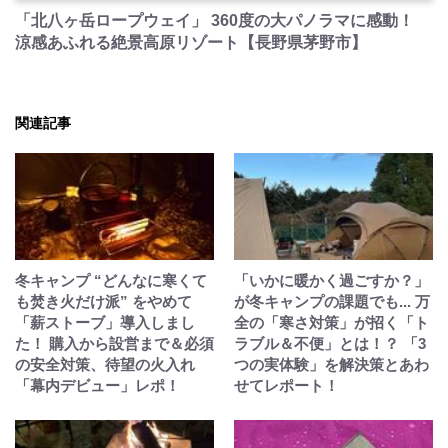
「北八ヶ岳ロープウェイ」 360度の大パノラマに感動！
涼感あふれる絶景高原リゾート【長野県茅野市】
関連記事
冬キャンプ “どんなに寒くて
「いかに暖かく過ごすか？」
も焚き火だけ派” をやめて
が冬キャンプの課題でも... 万
「薪ストーブ」導入しまし
全の「寒さ対策」が招く「ト
た！ 購入から設営まで＆必須
ラブル＆不便」とは！？ 「3
の安全対策、待望の火入れ
つの実体験」を解決策とあわ
「幕内デビュー」レポ！
せてレポート！