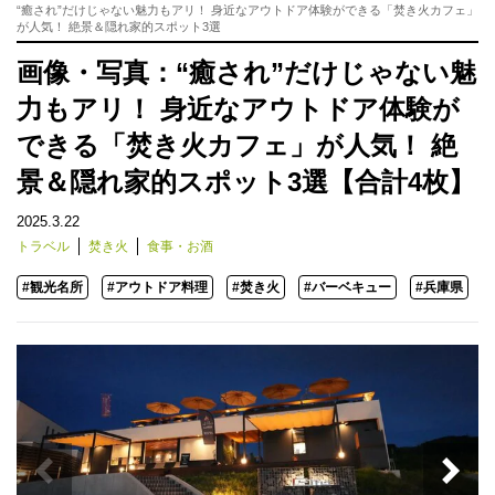
“癒され”だけじゃない魅力もアリ！ 身近なアウトドア体験ができる「焚き火カフェ」
が人気！ 絶景＆隠れ家的スポット3選
画像・写真：“癒され”だけじゃない魅
力もアリ！ 身近なアウトドア体験が
できる「焚き火カフェ」が人気！ 絶
景＆隠れ家的スポット3選【合計4枚】
2025.3.22
トラベル
焚き火
食事・お酒
#観光名所
#アウトドア料理
#焚き火
#バーベキュー
#兵庫県