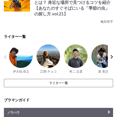
とは？ 身近な場所で見つけるコツを紹介
【あなたのすぐそばにいる「季節の虫」
の探し方 vol.21】
亀田恭平
ライター一覧
伊大知 崇之
乙間 チョコ
奇二 正彦
星 美沙
ライター一覧
ブラマンガイド
ノウハウ