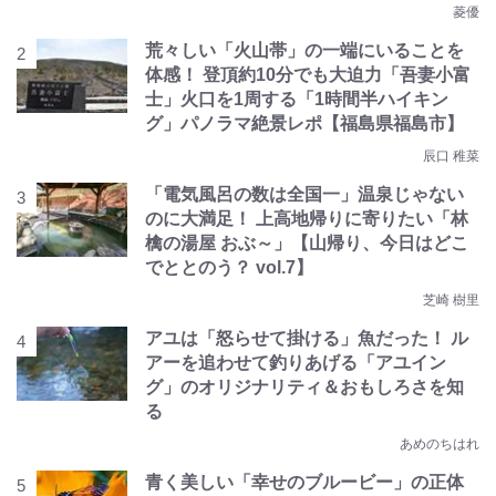
菱優
荒々しい「火山帯」の一端にいることを
体感！ 登頂約10分でも大迫力「吾妻小富
士」火口を1周する「1時間半ハイキン
グ」パノラマ絶景レポ【福島県福島市】
辰口 稚菜
「電気風呂の数は全国一」温泉じゃない
のに大満足！ 上高地帰りに寄りたい「林
檎の湯屋 おぶ～」【山帰り、今日はどこ
でととのう？ vol.7】
芝崎 樹里
アユは「怒らせて掛ける」魚だった！ ル
アーを追わせて釣りあげる「アユイン
グ」のオリジナリティ＆おもしろさを知
る
あめのちはれ
青く美しい「幸せのブルービー」の正体