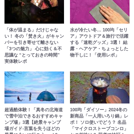
「体が温まる」だけじゃな
水が冷たい冬… 100均「セリ
い！ 冬の「焚き火」がキャン
ア」アウトドア＆旅行で活躍
パーを引き寄せて離さない
する「速乾グッズ」3選！ 結
「3つの魅力」 心に効く＆不
露・ヘアケア・ちょっとした
思議な “とっておきの時間”
物干しに！「使用レポ」
実体験レポ
超過酷体験！「真冬の北海道
100均「ダイソー」2024冬の
で雪中泊できるおすすめキャ
新商品「一人用いろり鍋」レ
ンプ場」3選【絶景キャンプ
ポ！ ソロ使いでどう？ 名品
場ガイド-言葉を失うほどの
「マイクロストーブコンロ」