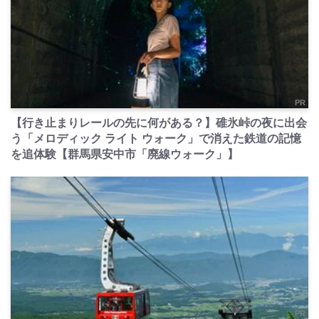
PR
【行き止まりレールの先に何がある？】碓氷峠の夜に出会
う「メロディック ライト ウォーク」で消えた鉄道の記憶
を追体験【群馬県安中市「廃線ウォーク」】
PR