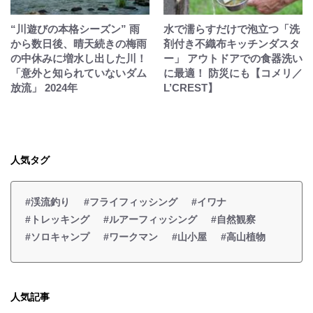
“川遊びの本格シーズン” 雨
水で濡らすだけで泡立つ「洗
から数日後、晴天続きの梅雨
剤付き不織布キッチンダスタ
の中休みに増水し出した川！
ー」 アウトドアでの食器洗い
「意外と知られていないダム
に最適！ 防災にも【コメリ／
放流」 2024年
L’CREST】
人気タグ
#渓流釣り
#フライフィッシング
#イワナ
#トレッキング
#ルアーフィッシング
#自然観察
#ソロキャンプ
#ワークマン
#山小屋
#高山植物
人気記事