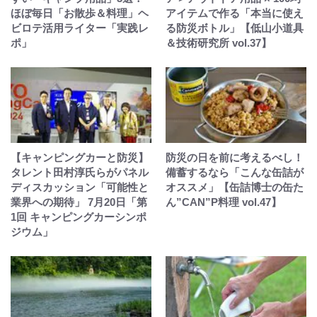
ほぼ毎日「お散歩＆料理」ヘ
アイテムで作る「本当に使え
ビロテ活用ライター「実践レ
る防災ボトル」【低山小道具
ポ」
＆技術研究所 vol.37】
【キャンピングカーと防災】
防災の日を前に考えるべし！
タレント田村淳氏らがパネル
備蓄するなら「こんな缶詰が
ディスカッション「可能性と
オススメ」【缶詰博士の缶た
業界への期待」 7月20日「第
ん”CAN”P料理 vol.47】
1回 キャンピングカーシンポ
ジウム」