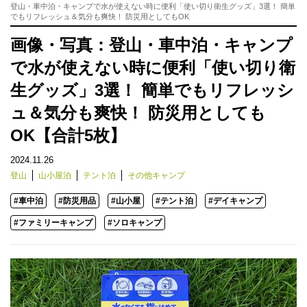
登山・車中泊・キャンプで水が使えない時に便利「使い切り衛生グッズ」3選！ 簡単
でもリフレッシュ＆気分も爽快！ 防災用としてもOK
画像・写真：登山・車中泊・キャンプ
で水が使えない時に便利「使い切り衛
生グッズ」3選！ 簡単でもリフレッシ
ュ＆気分も爽快！ 防災用としても
OK【合計5枚】
2024.11.26
登山
山小屋泊
テント泊
その他キャンプ
#車中泊
#防災用品
#山小屋
#テント泊
#デイキャンプ
#ファミリーキャンプ
#ソロキャンプ