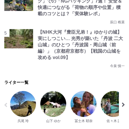
グ」での「NGパッキング」7選！ 安全＆
快適につながる「荷物の順序や位置」積
載のコツとは？「実体験レポ」
辰口 稚菜
【NHK大河『豊臣兄弟！』ゆかりの城】
実にしつこい… 光秀が築いた「丹波 二大
山城」のひとつ「丹波国・周山城〈前
編〉」（京都府京都市）【戦国の山城を
攻める vol.09】
今泉 慎一
ライター一覧
呉尾 玲
山下 ゆか
冨士木 耶奈
佐々木 誠