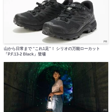
PR
山から日常まで “これ1足”！ シリオの万能ローカット
「P.F.13-2 Black」登場
PR