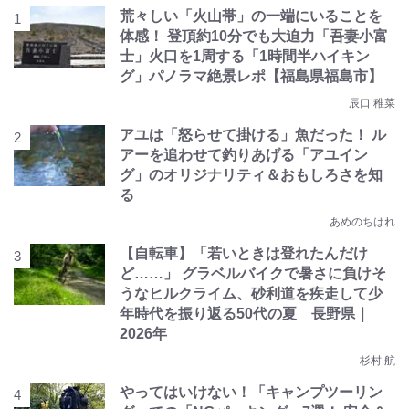
荒々しい「火山帯」の一端にいることを
体感！ 登頂約10分でも大迫力「吾妻小富
士」火口を1周する「1時間半ハイキン
グ」パノラマ絶景レポ【福島県福島市】
辰口 稚菜
アユは「怒らせて掛ける」魚だった！ ル
アーを追わせて釣りあげる「アユイン
グ」のオリジナリティ＆おもしろさを知
る
あめのちはれ
【自転車】「若いときは登れたんだけ
ど……」 グラベルバイクで暑さに負けそ
うなヒルクライム、砂利道を疾走して少
年時代を振り返る50代の夏 長野県｜
2026年
杉村 航
やってはいけない！「キャンプツーリン