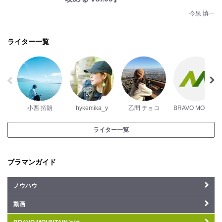
今泉 慎一
ライター一覧
小西 拓朗
hykemika_y
乙間 チョコ
BRAVO MOUNTAIN編集部
ライター一覧
ブラマンガイド
ノウハウ
動画