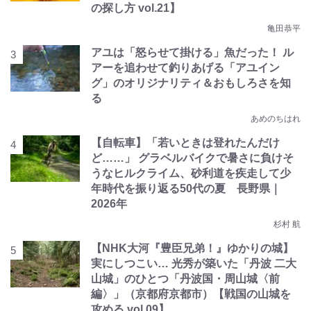
の探し方 vol.21】
亀田恭平
アユは「怒らせて掛ける」魚だった！ ル
アーを追わせて釣りあげる「アユイン
グ」のオリジナリティ＆おもしろさを知
る
あめのちはれ
【自転車】「若いときは登れたんだけ
ど……」 グラベルバイクで暑さに負けそ
うなヒルクライム、砂利道を疾走して少
年時代を振り返る50代の夏 長野県｜
2026年
杉村 航
【NHK大河『豊臣兄弟！』ゆかりの城】
実にしつこい… 光秀が築いた「丹波 二大
山城」のひとつ「丹波国・周山城〈前
編〉」（京都府京都市）【戦国の山城を
攻める vol.09】