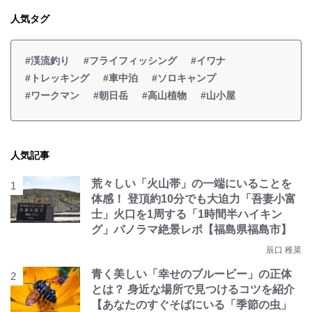
人気タグ
#渓流釣り
#フライフィッシング
#イワナ
#トレッキング
#車中泊
#ソロキャンプ
#ワークマン
#朝日岳
#高山植物
#山小屋
人気記事
荒々しい「火山帯」の一端にいることを
体感！ 登頂約10分でも大迫力「吾妻小富
士」火口を1周する「1時間半ハイキン
グ」パノラマ絶景レポ【福島県福島市】
辰口 稚菜
青く美しい「幸せのブルービー」の正体
とは？ 身近な場所で見つけるコツを紹介
【あなたのすぐそばにいる「季節の虫」