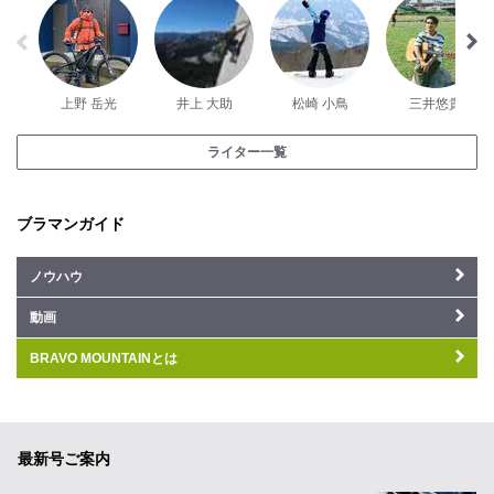
上野 岳光
井上 大助
松崎 小鳥
三井悠貴
ライター一覧
ブラマンガイド
ノウハウ
動画
BRAVO MOUNTAINとは
最新号ご案内