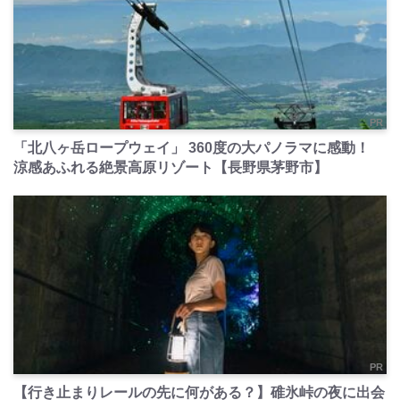
PR
「北八ヶ岳ロープウェイ」 360度の大パノラマに感動！
涼感あふれる絶景高原リゾート【長野県茅野市】
PR
【行き止まりレールの先に何がある？】碓氷峠の夜に出会