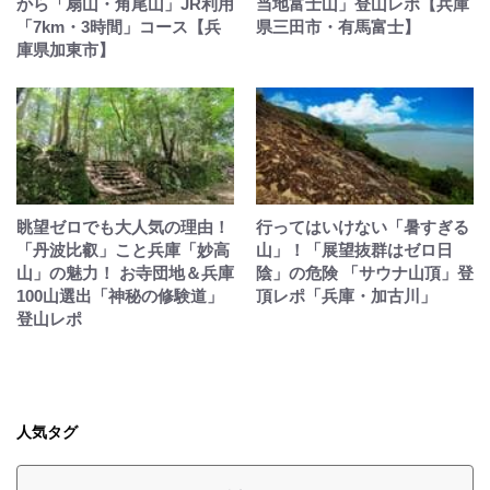
から「扇山・角尾山」JR利用
当地富士山」登山レポ【兵庫
「7km・3時間」コース【兵
県三田市・有馬富士】
庫県加東市】
眺望ゼロでも大人気の理由！
行ってはいけない「暑すぎる
「丹波比叡」こと兵庫「妙高
山」！「展望抜群はゼロ日
山」の魅力！ お寺団地＆兵庫
陰」の危険 「サウナ山頂」登
100山選出「神秘の修験道」
頂レポ「兵庫・加古川」
登山レポ
人気タグ