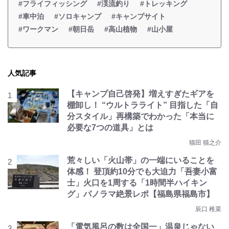
#フライフィッシング
#渓流釣り
#トレッキング
#車中泊
#ソロキャンプ
#キャンプサイト
#ワークマン
#朝日岳
#高山植物
#山小屋
人気記事
【キャンプ自己啓発】増えすぎたギアを
棚卸し！ “ウルトラライト” 目指した「自
分スタイル」再構築でわかった「本当に
必要な7つの道具」とは
猫田 猫之介
荒々しい「火山帯」の一端にいることを
体感！ 登頂約10分でも大迫力「吾妻小富
士」火口を1周する「1時間半ハイキン
グ」パノラマ絶景レポ【福島県福島市】
辰口 稚菜
「電気風呂の数は全国一」温泉じゃない