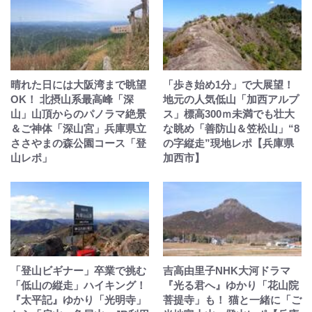
晴れた日には大阪湾まで眺望
「歩き始め1分」で大展望！
OK！ 北摂山系最高峰「深
地元の人気低山「加西アルプ
山」山頂からのパノラマ絶景
ス」標高300ｍ未満でも壮大
＆ご神体「深山宮」兵庫県立
な眺め「善防山＆笠松山」“8
ささやまの森公園コース「登
の字縦走”現地レポ【兵庫県
山レポ」
加西市】
「登山ビギナー」卒業で挑む
吉高由里子NHK大河ドラマ
「低山の縦走」ハイキング！
『光る君へ』ゆかり「花山院
『太平記』ゆかり「光明寺」
菩提寺」も！ 猫と一緒に「ご