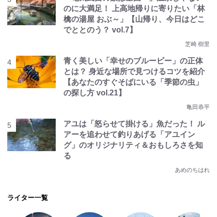
のに大満足！ 上高地帰りに寄りたい「林
檎の湯屋 おぶ～」【山帰り、今日はどこ
でととのう？ vol.7】
芝崎 樹里
青く美しい「幸せのブルービー」の正体
とは？ 身近な場所で見つけるコツを紹介
【あなたのすぐそばにいる「季節の虫」
の探し方 vol.21】
亀田恭平
アユは「怒らせて掛ける」魚だった！ ル
アーを追わせて釣りあげる「アユイン
グ」のオリジナリティ＆おもしろさを知
る
あめのちはれ
ライター一覧