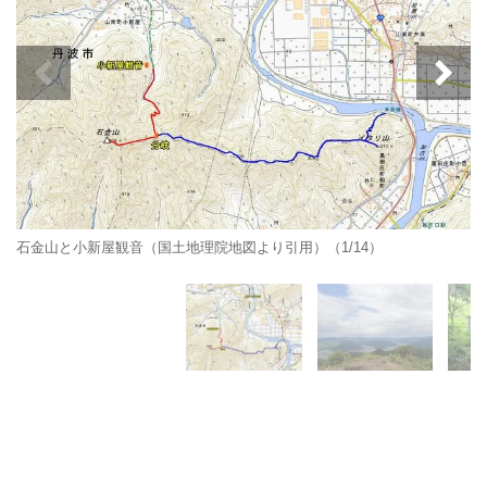
石金山と小新屋観音（国土地理院地図より引用）（1/14）