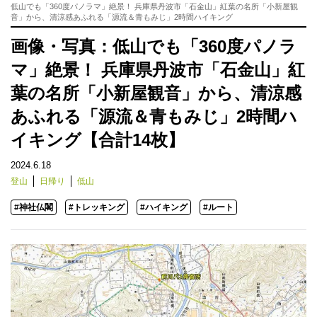
低山でも「360度パノラマ」絶景！ 兵庫県丹波市「石金山」紅葉の名所「小新屋観
音」から、清涼感あふれる「源流＆青もみじ」2時間ハイキング
画像・写真：低山でも「360度パノラ
マ」絶景！ 兵庫県丹波市「石金山」紅
葉の名所「小新屋観音」から、清涼感
あふれる「源流＆青もみじ」2時間ハ
イキング【合計14枚】
2024.6.18
登山
日帰り
低山
#神社仏閣
#トレッキング
#ハイキング
#ルート