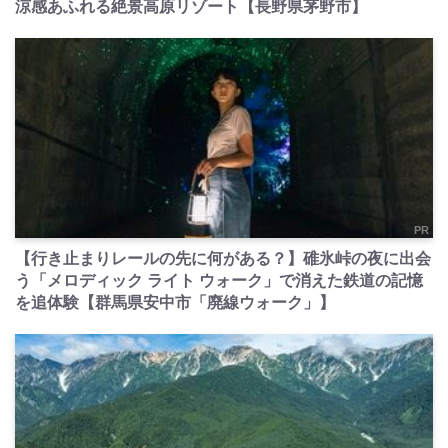
涼感あふれる絶景高原リゾート【長野県茅野市】
PR
【行き止まりレールの先に何がある？】碓氷峠の夜に出会
う「メロディック ライト ウォーク」で消えた鉄道の記憶
を追体験【群馬県安中市「廃線ウォーク」】