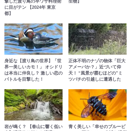
撃した渡り鳥の早ワザ料理術
生物】
に目がテン 【2024年 東京
都】
身近な【渡り鳥の世界】「世
正体不明のナゾの物体「巨大
界一美しいカモ！」 オシドリ
アメーバか？」近づいて仰
は本当に仲良し？ 激しい恋の
天！ “風景が霞むほどの”ミ
バトルを目撃した！
ツバチの引越しに遭遇した
岩が鳴く？ 【春山に響く低い
青く美しい「幸せのブルービ