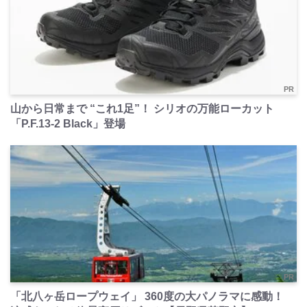
PR
山から日常まで “これ1足”！ シリオの万能ローカット
「P.F.13-2 Black」登場
PR
「北八ヶ岳ロープウェイ」 360度の大パノラマに感動！