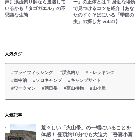
声】渓流釣り師なら遭遇して
ー」の正体とは？ 身近な場所
いるかも「タゴガエル」の不
で見つけるコツを紹介【あな
思議な生態
たのすぐそばにいる「季節の
虫」の探し方 vol.21】
人気タグ
#フライフィッシング
#渓流釣り
#トレッキング
#車中泊
#ソロキャンプ
#キャンプサイト
#ワークマン
#朝日岳
#高山植物
#山小屋
人気記事
荒々しい「火山帯」の一端にいることを
体感！ 登頂約10分でも大迫力「吾妻小富