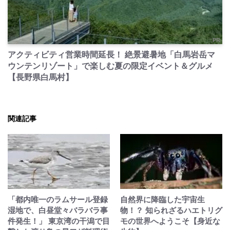
PR
アクティビティ営業時間延長！ 絶景避暑地「白馬岩岳マ
ウンテンリゾート」で楽しむ夏の限定イベント＆グルメ
【長野県白馬村】
関連記事
「都内唯一のラムサール登録
自然界に降臨した宇宙生
湿地で、白昼堂々バラバラ事
物！？ 知られざるハエトリグ
件発生！」 東京湾の干潟で目
モの世界へようこそ【身近な