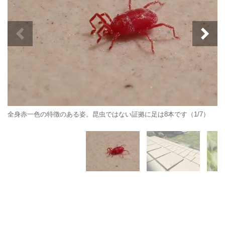
全身赤一色の特徴のある姿。昆虫ではない証拠に足は8本です（1/7）