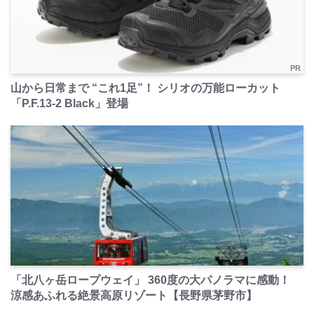
PR
山から日常まで “これ1足”！ シリオの万能ローカット
「P.F.13-2 Black」登場
PR
「北八ヶ岳ロープウェイ」 360度の大パノラマに感動！
涼感あふれる絶景高原リゾート【長野県茅野市】