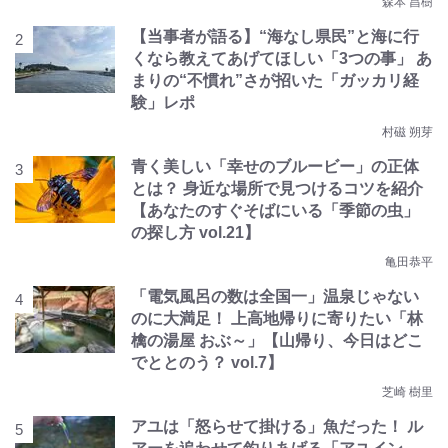
森本 昌樹
【当事者が語る】“海なし県民”と海に行
くなら教えてあげてほしい「3つの事」 あ
まりの“不慣れ”さが招いた「ガッカリ経
験」レポ
村磁 朔芽
青く美しい「幸せのブルービー」の正体
とは？ 身近な場所で見つけるコツを紹介
【あなたのすぐそばにいる「季節の虫」
の探し方 vol.21】
亀田恭平
「電気風呂の数は全国一」温泉じゃない
のに大満足！ 上高地帰りに寄りたい「林
檎の湯屋 おぶ～」【山帰り、今日はどこ
でととのう？ vol.7】
芝崎 樹里
アユは「怒らせて掛ける」魚だった！ ル