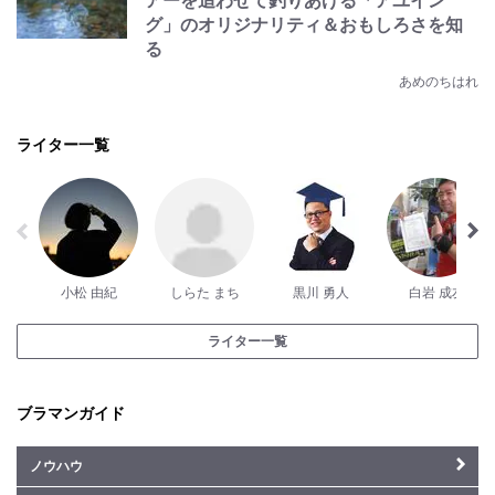
アーを追わせて釣りあげる「アユイン
グ」のオリジナリティ＆おもしろさを知
る
あめのちはれ
ライター一覧
小松 由紀
しらた まち
黒川 勇人
白岩 成友
ライター一覧
ブラマンガイド
ノウハウ