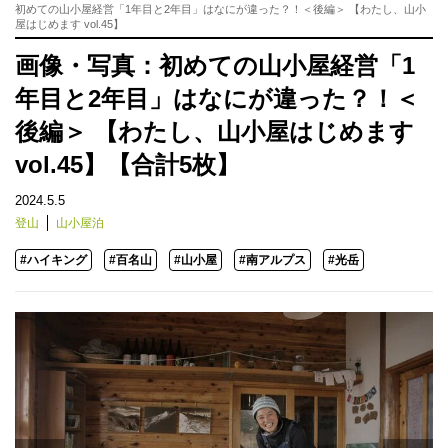
初めての山小屋経営「1年目と2年目」はなにが違った？！＜後編＞ 【わたし、山小
屋はじめます vol.45】
画像・写真：初めての山小屋経営「1
年目と2年目」はなにが違った？！＜
後編＞ 【わたし、山小屋はじめます
vol.45】【合計5枚】
2024.5.5
登山
山小屋泊
#ハイキング
#百名山
#山小屋
#南アルプス
#光岳