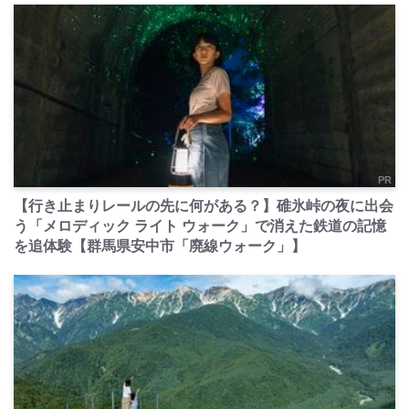
PR
【行き止まりレールの先に何がある？】碓氷峠の夜に出会
う「メロディック ライト ウォーク」で消えた鉄道の記憶
を追体験【群馬県安中市「廃線ウォーク」】