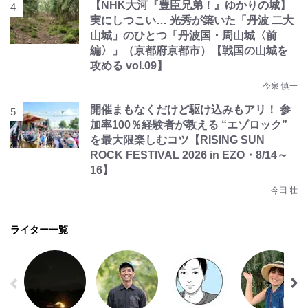
【NHK大河『豊臣兄弟！』ゆかりの城】
実にしつこい… 光秀が築いた「丹波 二大
山城」のひとつ「丹波国・周山城〈前
編〉」（京都府京都市）【戦国の山城を
攻める vol.09】
今泉 慎一
開催まもなくだけど駆け込みもアリ！ 参
加率100％経験者が教える “エゾロック”
を最大限楽しむコツ【RISING SUN
ROCK FESTIVAL 2026 in EZO・8/14～
16】
今田 壮
ライター一覧