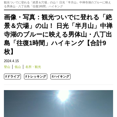
観光ついでに登れる「絶景＆穴場」の山！ 日光「半月山」中禅寺湖のブルーに映え
る男体山・八丁出島「往復1時間」ハイキング
画像・写真：観光ついでに登れる「絶
景＆穴場」の山！ 日光「半月山」中禅
寺湖のブルーに映える男体山・八丁出
島「往復1時間」ハイキング【合計9
枚】
2024.4.15
登山
低山
名所・観光
#ドライブ
#トレッキング
#ハイキング