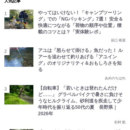
人気記事
やってはいけない！「キャンプツーリン
グ」での「NGパッキング」7選！ 安全＆
快適につながる「荷物の順序や位置」積
載のコツとは？「実体験レポ」
辰口 稚菜
アユは「怒らせて掛ける」魚だった！ ル
アーを追わせて釣りあげる「アユイン
グ」のオリジナリティ＆おもしろさを知
る
あめのちはれ
【自転車】「若いときは登れたんだけ
ど……」 グラベルバイクで暑さに負けそ
うなヒルクライム、砂利道を疾走して少
年時代を振り返る50代の夏 長野県｜
2026年
杉村 航