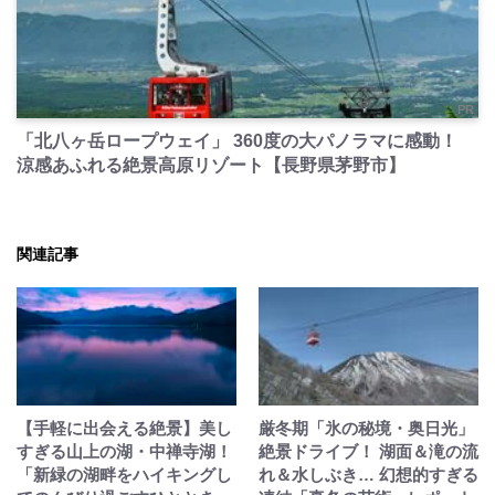
PR
「北八ヶ岳ロープウェイ」 360度の大パノラマに感動！
涼感あふれる絶景高原リゾート【長野県茅野市】
関連記事
【手軽に出会える絶景】美し
厳冬期「氷の秘境・奥日光」
すぎる山上の湖・中禅寺湖！
絶景ドライブ！ 湖面＆滝の流
「新緑の湖畔をハイキングし
れ＆水しぶき… 幻想的すぎる