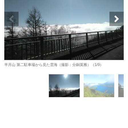
半月山 第二駐車場から見た雲海（撮影：分銅英雅）（1/9）