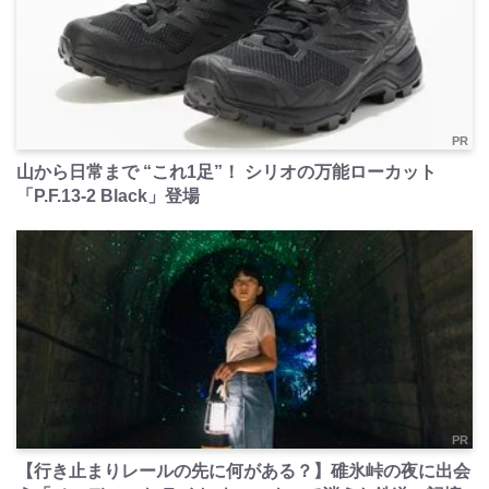
PR
山から日常まで “これ1足”！ シリオの万能ローカット
「P.F.13-2 Black」登場
PR
【行き止まりレールの先に何がある？】碓氷峠の夜に出会