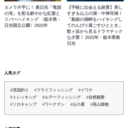
カメラ片手に！ 奥日光「竜頭
【手軽に出会える絶景】美し
の滝」を彩る鮮やかな紅葉と
すぎる山上の湖・中禅寺湖！
リバーハイキング 〈栃木県・
「新緑の湖畔をハイキングし
日光国立公園〉2022年
てのんびり過ごすひととき」
歌ヶ浜から見るドラマチック
な夕景！ 2022年・栃木県奥
日光
人気タグ
#渓流釣り
#フライフィッシング
#イワナ
#トレッキング
#ルアーフィッシング
#自然観察
#ソロキャンプ
#ワークマン
#山小屋
#高山植物