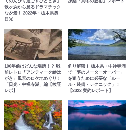
てのんびり過ごすひととき」
凍結「真冬の芸術」レポート
歌ヶ浜から見るドラマチック
な夕景！ 2022年・栃木県奥
日光
100年前はどんな場所！？ 戦
釣り解禁！ 栃木県・中禅寺湖
前レトロ「アンティーク絵は
で「夢のメーターオーバー」
がき」風景のロケ地めぐり！
を狙うために必要な「ルー
「日光・中禅寺湖」編【検証
ル・装備・テクニック」！
レポ】
【2022 実釣レポート】