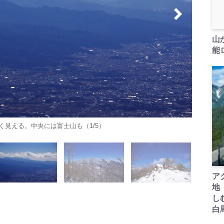
山
能ロ
見える。中央には富士山も（1/5）
ア
地
し
白