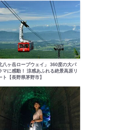
PR
北八ヶ岳ロープウェイ」 360度の大パ
ラマに感動！ 涼感あふれる絶景高原リ
ート【長野県茅野市】