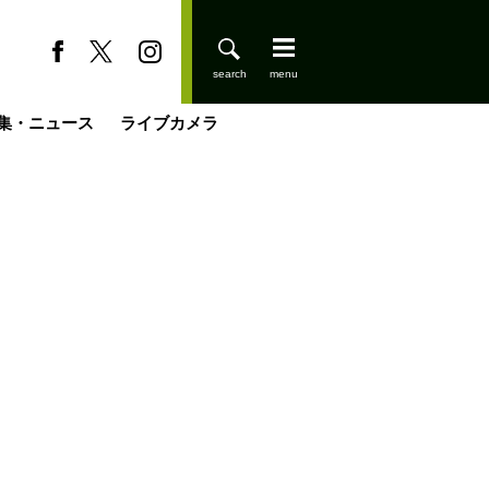
集・ニュース
ライブカメラ
缶たん”CAN”P料理
小屋を興して
国の街角で
ーのネパール移住見聞録「Like a Rolling Stone」
具＆技術研究所
きららの“おぜ沼“日記
山小屋はじめます
煎して走る男
載
スキー場
登りはじめました
山小屋