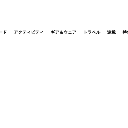
ード
アクティビティ
ギア＆ウェア
トラベル
連載
特
メラ
MTB
写真・動画
その他アクティビティ
キャンプ
スノー
その他
温泉・宿
名所・観光
缶詰博士の
そこに山
ブーツの
季節の虫
日本人ハイカ
低山小道
尾瀬ガイド
わたし、
耕して焙
その他連
フィッシング
登山
食事・お酒
日本で山