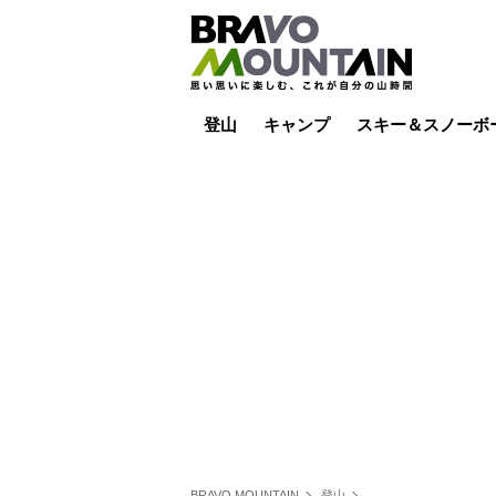
登山
キャンプ
スキー＆スノーボ
山小屋泊
山小屋ライブカメラ
テント泊
雪山
低山
山ご飯
その他登山
焚き火
その他キャンプ
スキー場ライブカ
バックカントリー
日帰り
キャンプ飯
スキー場
BRAVO MOUNTAIN
登山