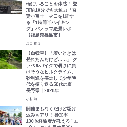
端にいることを体感！ 登
頂約10分でも大迫力「吾
妻小富士」火口を1周す
る「1時間半ハイキン
グ」パノラマ絶景レポ
【福島県福島市】
辰口 稚菜
【自転車】「若いときは
登れたんだけど……」 グ
ラベルバイクで暑さに負
けそうなヒルクライム、
砂利道を疾走して少年時
代を振り返る50代の夏
長野県｜2026年
杉村 航
開催まもなくだけど駆け
込みもアリ！ 参加率
100％経験者が教える “エ