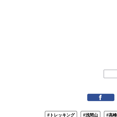
#トレッキング
#浅間山
#高