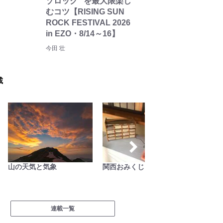
ゾロック” を最大限楽し
むコツ【RISING SUN
ROCK FESTIVAL 2026
in EZO・8/14～16】
今田 壮
載
山の天気と気象
関西おみくじジャーニー
耕して
連載一覧