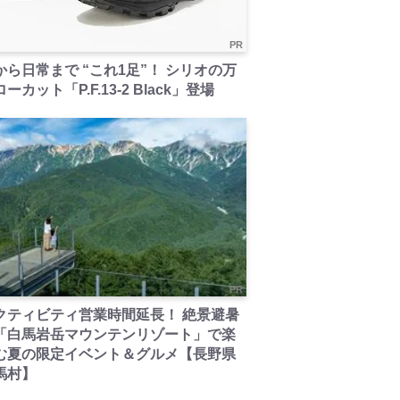
PR
から日常まで “これ1足”！ シリオの万
ーカット「P.F.13-2 Black」登場
PR
クティビティ営業時間延長！ 絶景避暑
「白馬岩岳マウンテンリゾート」で楽
む夏の限定イベント＆グルメ【長野県
馬村】