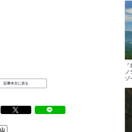
「
ノ
ゾ
記事本文に戻る
峰山