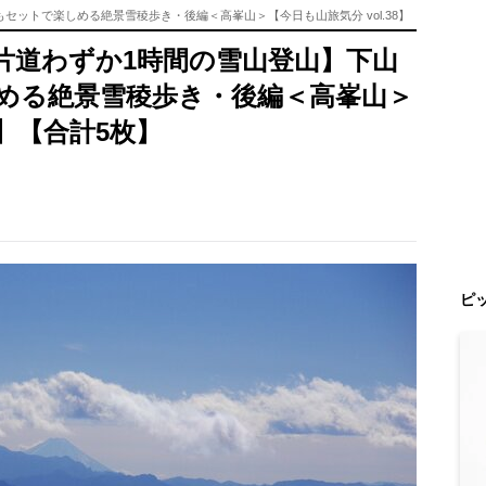
ットで楽しめる絶景雪稜歩き・後編＜高峯山＞【今日も山旅気分 vol.38】
片道わずか1時間の雪山登山】下山
める絶景雪稜歩き・後編＜高峯山＞
8】【合計5枚】
ピ