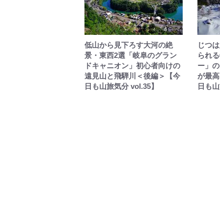
低山から見下ろす大河の絶
じつは
景・東西2選「岐阜のグラン
られる
ドキャニオン」初心者向けの
ー」の
遠見山と飛騨川＜後編＞【今
が最高
日も山旅気分 vol.35】
日も山旅