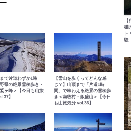
【
碓
ト
験
まで片道わずか1時
【雪山を歩くってどんな感
野県の絶景雪稜歩き・
じ？】山頂まで「片道1時
鷲ヶ峰＞【今日も山旅
間」で味わえる絶景の雪稜歩
l.37】
き＜南牧村・飯盛山＞【今日
も山旅気分 vol.36】