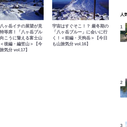
人
八ヶ岳イチの展望が見
宇宙はすぐそこ！？ 厳冬期の
特等席！「八ヶ岳ブル
「八ヶ岳ブルー」に会いに行
向こうに聳える富士山
く！＜前編・天狗岳＞【今日
＜後編・編笠山＞【今
も山旅気分 vol.16】
気分 vol.17】