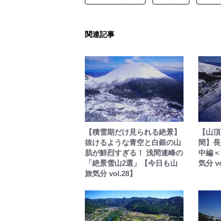
関連記事
【積雪期だけ見られる絶景】
【山頂
抜けるような青空と白銀の山
間】長
肌が鮮烈すぎる！ 浅間連峰の
中編＜
「絶景雪山2選」【今日も山
気分 vo
旅気分 vol.28】