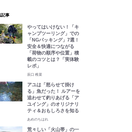
気記事
やってはいけない！「キ
ャンプツーリング」での
「NGパッキング」7選！
安全＆快適につながる
「荷物の順序や位置」積
載のコツとは？「実体験
レポ」
辰口 稚菜
アユは「怒らせて掛け
る」魚だった！ ルアーを
追わせて釣りあげる「ア
ユイング」のオリジナリ
ティ＆おもしろさを知る
あめのちはれ
荒々しい「火山帯」の一