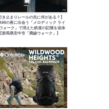
PR
行き止まりレールの先に何がある？】
氷峠の夜に出会う「メロディック ライ
 ウォーク」で消えた鉄道の記憶を追体
【群馬県安中市「廃線ウォーク」】