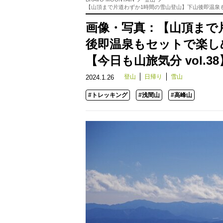
【山頂まで片道わずか1時間の雪山登山】下山後即温泉もセ
画像・写真：【山頂まで
後即温泉もセットで楽し
【今日も山旅気分 vol.3
登山
日帰り
雪山
2024.1.26
#トレッキング
#浅間山
#高峰山