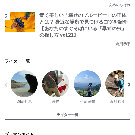
あめのちはれ
青く美しい「幸せのブルービー」の正体
とは？ 身近な場所で見つけるコツを紹介
【あなたのすぐそばにいる「季節の虫」
の探し方 vol.21】
亀田恭平
ライター一覧
原田 怜果
菱優
和田 雄貴
西川 裕樹子
ライター一覧
ブラマンガイド