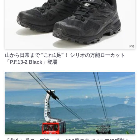
PR
山から日常まで “これ1足”！ シリオの万能ローカット
「P.F.13-2 Black」登場
PR