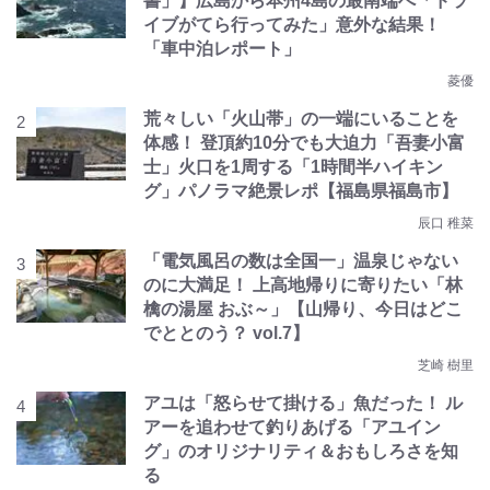
書」】広島から本州4島の最南端へ「ドラ
イブがてら行ってみた」意外な結果！
「車中泊レポート」
菱優
荒々しい「火山帯」の一端にいることを
体感！ 登頂約10分でも大迫力「吾妻小富
士」火口を1周する「1時間半ハイキン
グ」パノラマ絶景レポ【福島県福島市】
辰口 稚菜
「電気風呂の数は全国一」温泉じゃない
のに大満足！ 上高地帰りに寄りたい「林
檎の湯屋 おぶ～」【山帰り、今日はどこ
でととのう？ vol.7】
芝崎 樹里
アユは「怒らせて掛ける」魚だった！ ル
アーを追わせて釣りあげる「アユイン
グ」のオリジナリティ＆おもしろさを知
る