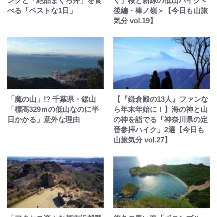
ングと「絶品まぐろ丼」を食
ぐ」桜と新緑の低山ハイク＜
べる「ベストな1日」
後編・棒ノ嶺＞【今日も山旅
気分 vol.19】
「魔の山」!? 千葉県・鋸山
【『鎌倉殿の13人』ファンな
「標高329ｍの低山なのに半
ら年末年始に！】海の神と山
日かかる」意外な理由
の神を詣でる「神奈川県の定
番参拝ハイク」2選【今日も
山旅気分 vol.27】