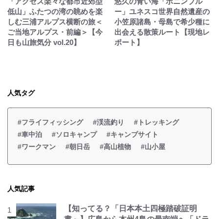
「アクセス楽々な都市近郊型
悠久の青い海「ボニンブル
低山」ふたつの湾の眺めを楽
ー」ユネスコ世界自然遺産の
しむ三浦アルプス横断の旅＜
小笠原諸島・母島で希少種に
ご当地アルプス・前編＞【今
出会える散策ルート【現地レ
日も山旅気分 vol.20】
ポート】
人気タグ
#フライフィッシング
#渓流釣り
#トレッキング
#車中泊
#ソロキャンプ
#キャンプサイト
#ワークマン
#朝日岳
#高山植物
#山小屋
人気記事
【知ってる？「日本本土四極踏破証明