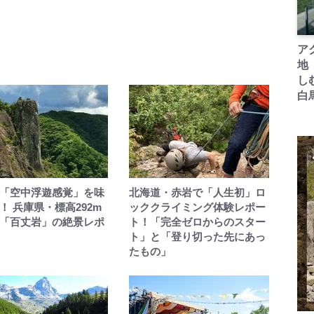
ア
地
し
白
「空中浮遊感覚」を味
北海道・赤岩で「人生初」ロ
！ 兵庫県・標高292m
ッククライミング体験レポー
「百丈岩」の絶景レポ
ト！「完全ゼロからのスター
ト」と「登り切った先にあっ
たもの」