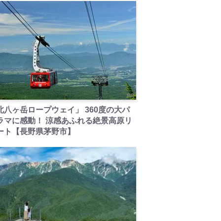
PR
北八ヶ岳ロープウェイ」 360度の大パ
ラマに感動！ 涼感あふれる絶景高原リ
ート【長野県茅野市】