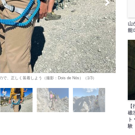
山
能ロ
正しく装着しよう（撮影：Dois de Nós）（1/3）
【
碓
ト
験