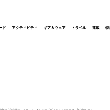
ード
アクティビティ
ギア＆ウェア
トラベル
連載
特
メラ
MTB
写真・動画
その他アクティビティ
キャンプ
スノー
その他
温泉・宿
名所・観光
缶詰博士の
そこに山
ブーツの
季節の虫
日本人ハイカ
低山小道
尾瀬ガイド
わたし、
耕して焙
その他連
フィッシング
登山
食事・お酒
日本で山
岩山で「空中散歩」イタリア・ドロミテ「ヴィア・フェラータ」初体験レポ！