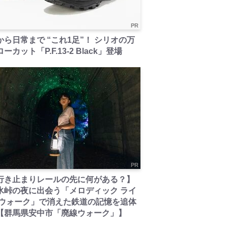
PR
から日常まで “これ1足”！ シリオの万
ーカット「P.F.13-2 Black」登場
PR
行き止まりレールの先に何がある？】
氷峠の夜に出会う「メロディック ライ
 ウォーク」で消えた鉄道の記憶を追体
【群馬県安中市「廃線ウォーク」】