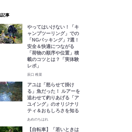
気記事
やってはいけない！「キ
ャンプツーリング」での
「NGパッキング」7選！
安全＆快適につながる
「荷物の順序や位置」積
載のコツとは？「実体験
レポ」
辰口 稚菜
アユは「怒らせて掛け
る」魚だった！ ルアーを
追わせて釣りあげる「ア
ユイング」のオリジナリ
ティ＆おもしろさを知る
あめのちはれ
【自転車】「若いときは