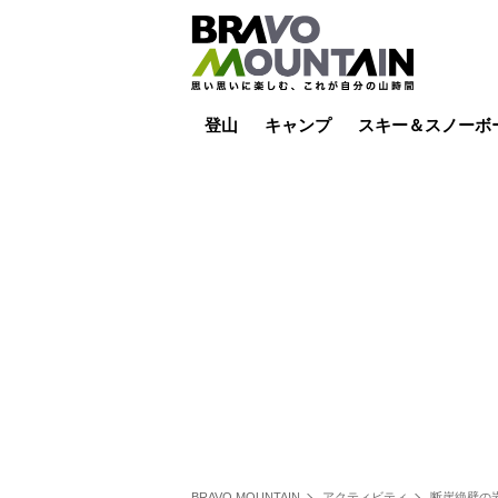
登山
キャンプ
スキー＆スノーボ
山小屋泊
山小屋ライブカメラ
テント泊
雪山
低山
山ご飯
その他登山
焚き火
その他キャンプ
スキー場ライブカ
バックカントリー
日帰り
キャンプ飯
スキー場
BRAVO MOUNTAIN
アクティビティ
断崖絶壁の