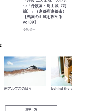
「丹波 二大山城」のひと
つ「丹波国・周山城〈前
編〉」（京都府京都市）
【戦国の山城を攻める
vol.09】
今泉 慎一
載
南アルプスの日々
behind the products
缶詰博士
料理
連載一覧