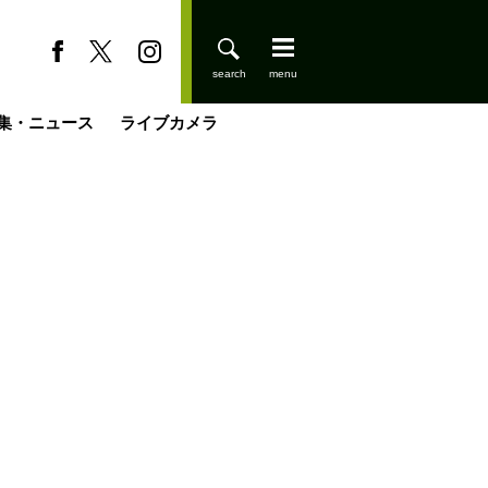
集・ニュース
ライブカメラ
缶たん”CAN”P料理
小屋を興して
国の街角で
ーのネパール移住見聞録「Like a Rolling Stone」
具＆技術研究所
きららの“おぜ沼“日記
山小屋はじめます
煎して走る男
載
スキー場
登りはじめました
山小屋