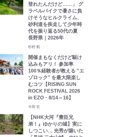
登れたんだけど……」 グ
ラベルバイクで暑さに負
けそうなヒルクライム、
砂利道を疾走して少年時
代を振り返る50代の夏
長野県｜2026年
杉村 航
開催まもなくだけど駆け
込みもアリ！ 参加率
100％経験者が教える “エ
ゾロック” を最大限楽し
むコツ【RISING SUN
ROCK FESTIVAL 2026
in EZO・8/14～16】
今田 壮
【NHK大河『豊臣兄
弟！』ゆかりの城】実に
しつこい… 光秀が築いた