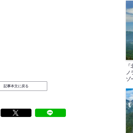
「
ノ
ゾ
記事本文に戻る