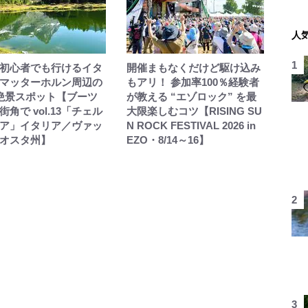
人
初心者でも行けるイタ
開催まもなくだけど駆け込み
マッターホルン周辺の
もアリ！ 参加率100％経験者
絶景スポット【ブーツ
が教える “エゾロック” を最
角で vol.13「チェル
大限楽しむコツ【RISING SU
ア」イタリア／ヴァッ
N ROCK FESTIVAL 2026 in
オスタ州】
EZO・8/14～16】