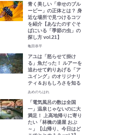
青く美しい「幸せのブル
ービー」の正体とは？ 身
近な場所で見つけるコツ
を紹介【あなたのすぐそ
ばにいる「季節の虫」の
探し方 vol.21】
亀田恭平
アユは「怒らせて掛け
る」魚だった！ ルアーを
追わせて釣りあげる「ア
ユイング」のオリジナリ
ティ＆おもしろさを知る
あめのちはれ
「電気風呂の数は全国
一」温泉じゃないのに大
満足！ 上高地帰りに寄り
たい「林檎の湯屋 おぶ
～」【山帰り、今日はど