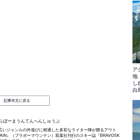
ア
地
し
白
記事本文に戻る
らぼーまうんてんへんしゅうぶ
広いジャンルの外遊びに精通した多彩なライター陣が贈るアウト
NTAIN』（ブラボーマウンテン）双葉社刊行のスキー誌『BRAVOSK