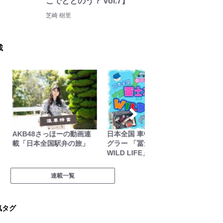
こでととのう？ vol.7】
芝崎 樹里
載
AKB48さっほーの動画連
日本全国 車中泊女性アン
behind 
載「日本全国駅弁の旅」
グラー 「冨士木耶奈の
WILD LIFE」
連載一覧
気タグ