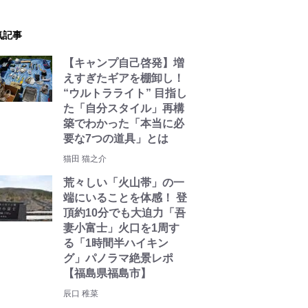
気記事
【キャンプ自己啓発】増
えすぎたギアを棚卸し！
“ウルトラライト” 目指し
た「自分スタイル」再構
築でわかった「本当に必
要な7つの道具」とは
猫田 猫之介
荒々しい「火山帯」の一
端にいることを体感！ 登
頂約10分でも大迫力「吾
妻小富士」火口を1周す
る「1時間半ハイキン
グ」パノラマ絶景レポ
【福島県福島市】
辰口 稚菜