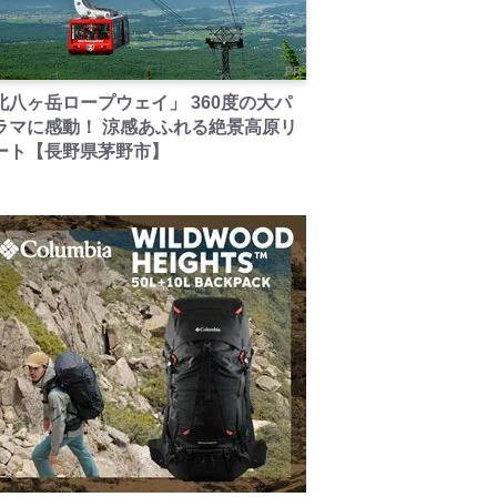
PR
北八ヶ岳ロープウェイ」 360度の大パ
ラマに感動！ 涼感あふれる絶景高原リ
ート【長野県茅野市】