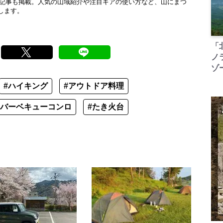
厳選記事も掲載。人気の山域紹介や注目ギアの使い方など、山にまつ
します。
「
ノ
ゾ
#ハイキング
#アウトドア料理
#バーベキューコンロ
#たき火台