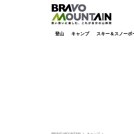
登山
キャンプ
スキー＆スノーボ
山小屋泊
山小屋ライブカメラ
テント泊
雪山
低山
山ご飯
その他登山
焚き火
その他キャンプ
スキー場ライブカ
バックカントリー
日帰り
キャンプ飯
スキー場
BRAVO MOUNTAIN
キャンプ