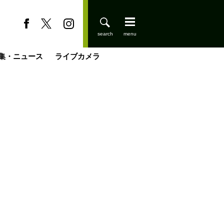
集・ニュース
ライブカメラ
登りはじめました
缶たん”CAN”P料理
小屋を興して
国の街角で
ーのネパール移住見聞録「Like a Rolling Stone」
具＆技術研究所
きららの“おぜ沼“日記
山小屋はじめます
載
スキー場
今日はどこでととのう？
山小屋