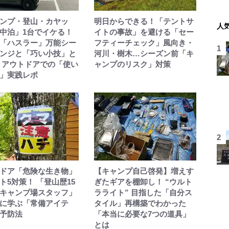
ンプ・登山・カヤッ
明日からできる！「テントサ
人
中泊」1台でイケる！
イトの事故」を避ける「セー
「ハスラー」万能シー
フティーチェック」風向き・
ンジと「巧い小技」と
河川・樹木…シーズン前「キ
 アウトドアでの「使い
ャンプのリスク」対策
」実践レポ
ドア「危険な生き物」
【キャンプ自己啓発】増えす
ト5対策！ 「登山歴15
ぎたギアを棚卸し！ “ウルト
キャンプ場スタッフ」
ラライト” 目指した「自分ス
に学ぶ「常備アイテ
タイル」再構築でわかった
予防法
「本当に必要な7つの道具」
とは