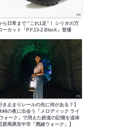
PR
から日常まで “これ1足”！ シリオの万
ーカット「P.F.13-2 Black」登場
PR
行き止まりレールの先に何がある？】
氷峠の夜に出会う「メロディック ライ
 ウォーク」で消えた鉄道の記憶を追体
【群馬県安中市「廃線ウォーク」】