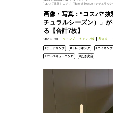
“コスパ”抜群！ コメリ「Natural Season（ナチ
画像・写真：“コスパ”抜群！ 
チュラルシーズン）」が
る【合計7枚】
キャンプ
キャンプ飯
焚き火
2023.6.30
#チェアリング
#トレッキング
#ハイキング
#バーベキューコンロ
#たき火台