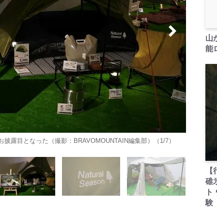
山
能ロ
披露目となった（撮影：BRAVOMOUNTAIN編集部）（1/7）
【
碓
ト
験