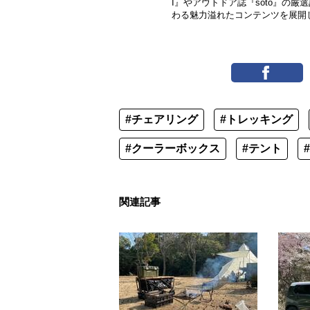
I』やアウトドア誌『soto』の
わる魅力溢れたコンテンツを展開
#チェアリング
#トレッキング
#クーラーボックス
#テント
関連記事