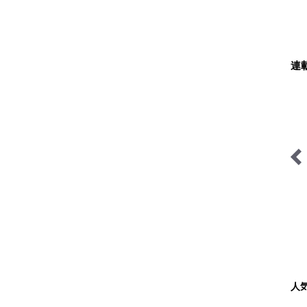
連
低山カレンダー
「山岳遭難」のリアル＜山
梨県警＞
人