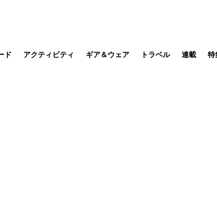
ード
アクティビティ
ギア＆ウェア
トラベル
連載
特
メラ
MTB
写真・動画
その他アクティビティ
キャンプ
スノー
その他
温泉・宿
名所・観光
季節の虫
日本で山
缶詰博士の
そこに山
ブーツの
日本人ハイカ
低山小道
尾瀬ガイド
わたし、
その他連
フィッシング
登山
食事・お酒
山帰り、