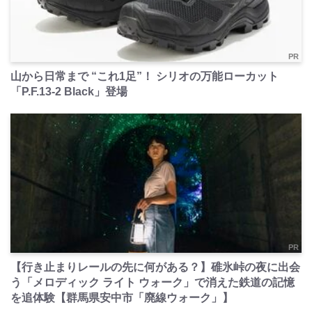
PR
山から日常まで “これ1足”！ シリオの万能ローカット
「P.F.13-2 Black」登場
PR
【行き止まりレールの先に何がある？】碓氷峠の夜に出会
う「メロディック ライト ウォーク」で消えた鉄道の記憶
を追体験【群馬県安中市「廃線ウォーク」】