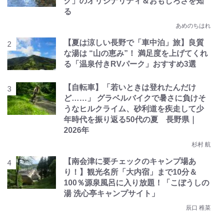
グ」のオリジナリティ＆おもしろさを知
る
あめのちはれ
【夏は涼しい長野で「車中泊」旅】良質
な湯は “山の恵み”！ 満足度を上げてくれ
る「温泉付きRVパーク」おすすめ3選
【自転車】「若いときは登れたんだけ
ど……」 グラベルバイクで暑さに負けそ
うなヒルクライム、砂利道を疾走して少
年時代を振り返る50代の夏 長野県｜
2026年
杉村 航
【南会津に要チェックのキャンプ場あ
り！】観光名所「大内宿」まで10分＆
100％源泉風呂に入り放題！「こぼうしの
湯 洗心亭キャンプサイト」
辰口 稚菜