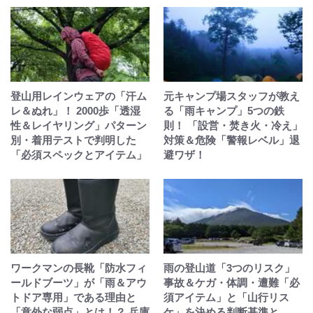
登山用レインウェアの「汗ム
元キャンプ場スタッフが教え
レ＆ぬれ」！ 2000歩「透湿
る「雨キャンプ」5つの鉄
性＆レイヤリング」パターン
則！ 「設営・焚き火・冷え」
別・着用テストで判明した
対策＆危険「警報レベル」退
「必須スペックとアイテム」
避ワザ！
ワークマンの長靴「防水フィ
雨の登山道「3つのリスク」
ールドブーツ」が「雨＆アウ
事故＆ケガ・体調・遭難「必
トドア専用」である理由と
須アイテム」と「山行リス
「意外な弱点」とは！？ 兵庫
ケ」を決める判断基準と