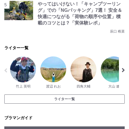
やってはいけない！「キャンプツーリン
グ」での「NGパッキング」7選！ 安全＆
快適につながる「荷物の順序や位置」積
載のコツとは？「実体験レポ」
辰口 稚菜
ライター一覧
竹上 英明
渡辺 れお
四角大輔
大山 遼
ライター一覧
ブラマンガイド