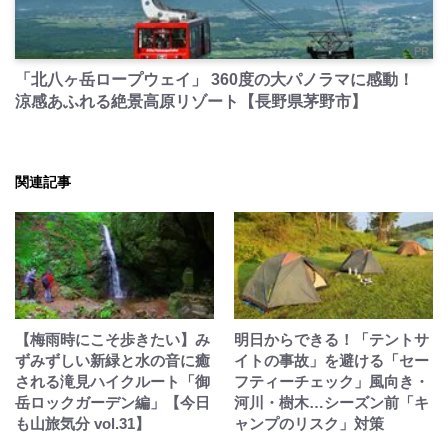
PR
「北八ヶ岳ロープウェイ」 360度の大パノラマに感動！
涼感あふれる絶景高原リゾート【長野県茅野市】
関連記事
【梅雨時にこそ歩きたい】み
明日からできる！「テントサ
ずみずしい新緑と水の音に癒
イトの事故」を避ける「セー
される滝見ハイクルート「御
フティーチェック」風向き・
岳ロックガーデン編」【今日
河川・樹木…シーズン前「キ
も山旅気分 vol.31】
ャンプのリスク」対策