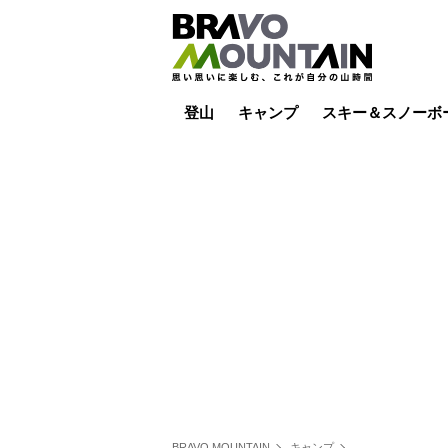
登山
キャンプ
スキー＆スノーボ
山小屋泊
山小屋ライブカメラ
テント泊
雪山
低山
山ご飯
その他登山
焚き火
その他キャンプ
スキー場ライブカ
バックカントリー
日帰り
キャンプ飯
スキー場
BRAVO MOUNTAIN
キャンプ