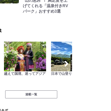
“山の恵み”！ 満足度を上
げてくれる「温泉付きRV
パーク」おすすめ3選
載
越えて国境、迷ってアジア
日本で山登りはじめました
絶景キ
葉を失
に行こう
連載一覧
気タグ