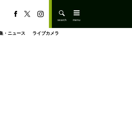
集・ニュース
ライブカメラ
缶たん”CAN”P料理
小屋を興して
国の街角で
ーのネパール移住見聞録「Like a Rolling Stone」
具＆技術研究所
きららの“おぜ沼“日記
山小屋はじめます
煎して走る男
載
スキー場
登りはじめました
山小屋