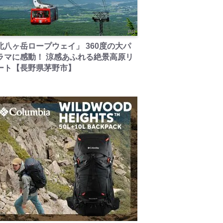
PR
北八ヶ岳ロープウェイ」 360度の大パ
ラマに感動！ 涼感あふれる絶景高原リ
ート【長野県茅野市】