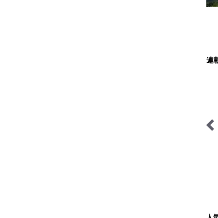
連
低山小道具＆技術研究所
家族でソトアソビ
人