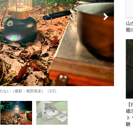
山
能ロ
ない（撮影：堀田篤史）（1/2）
【
碓
ト
験