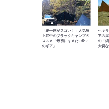
「統一感がスゴい！」人気急
ヘキサ
上昇中のブラックキャンプの
アの屋
ススメ「最初にキメたい5つ
の「細
のギア」
大切な