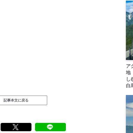
ア
地
し
白
記事本文に戻る