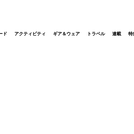
ード
アクティビティ
ギア＆ウェア
トラベル
連載
特
メラ
MTB
写真・動画
その他アクティビティ
キャンプ
スノー
その他
温泉・宿
名所・観光
缶詰博士の
そこに山
ブーツの
季節の虫
日本人ハイカ
低山小道
尾瀬ガイド
わたし、
耕して焙
その他連
フィッシング
登山
食事・お酒
日本で山