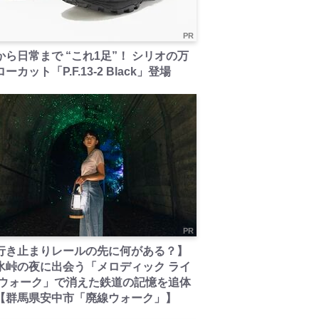
PR
から日常まで “これ1足”！ シリオの万
ーカット「P.F.13-2 Black」登場
PR
行き止まりレールの先に何がある？】
氷峠の夜に出会う「メロディック ライ
 ウォーク」で消えた鉄道の記憶を追体
【群馬県安中市「廃線ウォーク」】