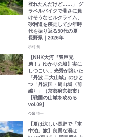
登れたんだけど……」 グ
ラベルバイクで暑さに負
けそうなヒルクライム、
砂利道を疾走して少年時
代を振り返る50代の夏
長野県｜2026年
杉村 航
【NHK大河『豊臣兄
弟！』ゆかりの城】実に
しつこい… 光秀が築いた
「丹波 二大山城」のひと
つ「丹波国・周山城〈前
編〉」（京都府京都市）
【戦国の山城を攻める
vol.09】
今泉 慎一
【夏は涼しい長野で「車
中泊」旅】良質な湯は