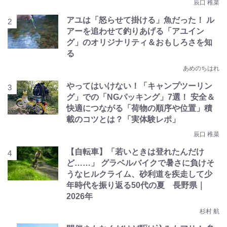
辰口 稚菜
アユは「怒らせて掛ける」魚だった！ ル
アーを追わせて釣りあげる「アユイン
グ」のオリジナリティ＆おもしろさを知
る
あめのちはれ
やってはいけない！「キャンプツーリン
グ」での「NGパッキング」7選！ 安全＆
快適につながる「荷物の順序や位置」積
載のコツとは？「実体験レポ」
辰口 稚菜
【自転車】「若いときは登れたんだけ
ど……」 グラベルバイクで暑さに負けそ
うなヒルクライム、砂利道を疾走して少
年時代を振り返る50代の夏 長野県｜
2026年
杉村 航