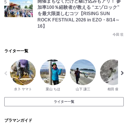
開催まもなくだけど駆け込みもアリ！ 参
加率100％経験者が教える “エゾロック”
を最大限楽しむコツ【RISING SUN
ROCK FESTIVAL 2026 in EZO・8/14～
16】
今田 壮
ライター一覧
水卜 ヤマト
栗山 ちほ
山下 謙三
相田 俊
ライター一覧
ブラマンガイド