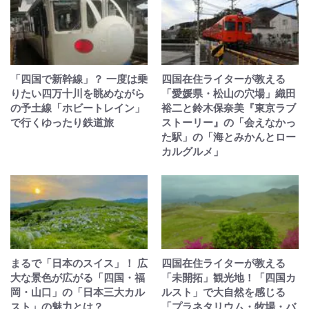
「四国で新幹線」？ 一度は乗
四国在住ライターが教える
りたい四万十川を眺めながら
「愛媛県・松山の穴場」織田
の予土線「ホビートレイン」
裕二と鈴木保奈美『東京ラブ
で行くゆったり鉄道旅
ストーリー』の「会えなかっ
た駅」の「海とみかんとロー
カルグルメ」
まるで「日本のスイス」！ 広
四国在住ライターが教える
大な景色が広がる「四国・福
「未開拓」観光地！「四国カ
岡・山口」の「日本三大カル
ルスト」で大自然を感じる
スト」の魅力とは？
「プラネタリウム・牧場・バ