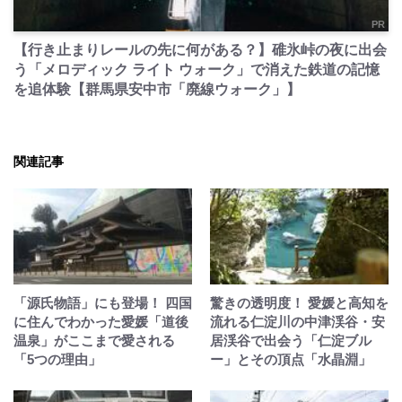
PR
【行き止まりレールの先に何がある？】碓氷峠の夜に出会
う「メロディック ライト ウォーク」で消えた鉄道の記憶
を追体験【群馬県安中市「廃線ウォーク」】
関連記事
「源氏物語」にも登場！ 四国
驚きの透明度！ 愛媛と高知を
に住んでわかった愛媛「道後
流れる仁淀川の中津渓谷・安
温泉」がここまで愛される
居渓谷で出会う「仁淀ブル
「5つの理由」
ー」とその頂点「水晶淵」