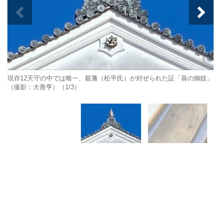
現存12天守の中では唯一、親藩（松平氏）が封ぜられた証「葵の御紋」
（撮影：大善亨）（1/3）