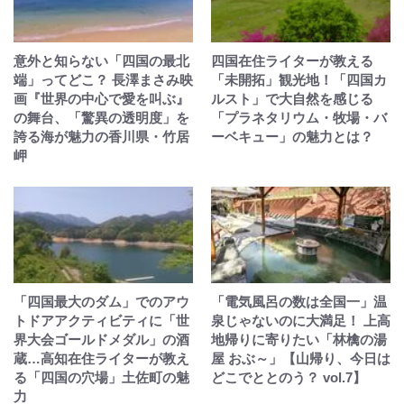
意外と知らない「四国の最北
四国在住ライターが教える
端」ってどこ？ 長澤まさみ映
「未開拓」観光地！「四国カ
画『世界の中心で愛を叫ぶ』
ルスト」で大自然を感じる
の舞台、「驚異の透明度」を
「プラネタリウム・牧場・バ
誇る海が魅力の香川県・竹居
ーベキュー」の魅力とは？
岬
「四国最大のダム」でのアウ
「電気風呂の数は全国一」温
トドアアクティビティに「世
泉じゃないのに大満足！ 上高
界大会ゴールドメダル」の酒
地帰りに寄りたい「林檎の湯
蔵…高知在住ライターが教え
屋 おぶ～」【山帰り、今日は
る「四国の穴場」土佐町の魅
どこでととのう？ vol.7】
力