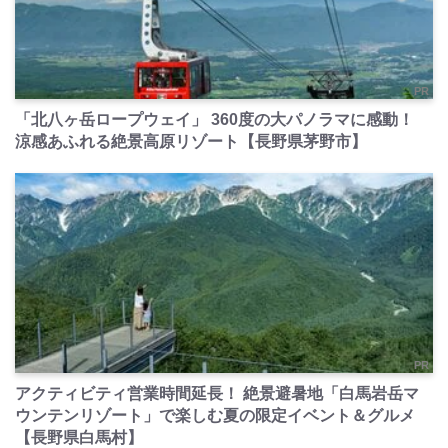
PR
「北八ヶ岳ロープウェイ」 360度の大パノラマに感動！
涼感あふれる絶景高原リゾート【長野県茅野市】
PR
アクティビティ営業時間延長！ 絶景避暑地「白馬岩岳マ
ウンテンリゾート」で楽しむ夏の限定イベント＆グルメ
【長野県白馬村】