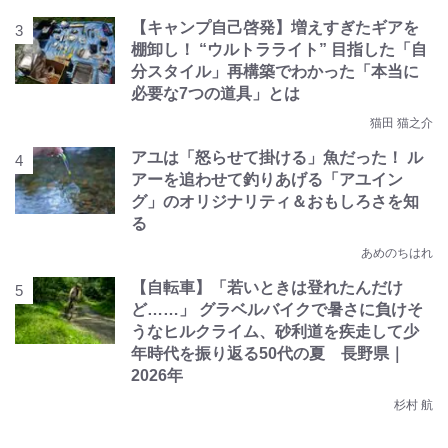
【キャンプ自己啓発】増えすぎたギアを
棚卸し！ “ウルトラライト” 目指した「自
分スタイル」再構築でわかった「本当に
必要な7つの道具」とは
猫田 猫之介
アユは「怒らせて掛ける」魚だった！ ル
アーを追わせて釣りあげる「アユイン
グ」のオリジナリティ＆おもしろさを知
る
あめのちはれ
【自転車】「若いときは登れたんだけ
ど……」 グラベルバイクで暑さに負けそ
うなヒルクライム、砂利道を疾走して少
年時代を振り返る50代の夏 長野県｜
2026年
杉村 航