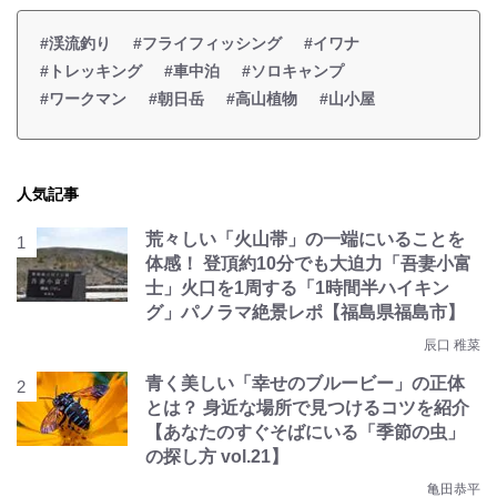
#渓流釣り
#フライフィッシング
#イワナ
#トレッキング
#車中泊
#ソロキャンプ
#ワークマン
#朝日岳
#高山植物
#山小屋
人気記事
荒々しい「火山帯」の一端にいることを
体感！ 登頂約10分でも大迫力「吾妻小富
士」火口を1周する「1時間半ハイキン
グ」パノラマ絶景レポ【福島県福島市】
辰口 稚菜
青く美しい「幸せのブルービー」の正体
とは？ 身近な場所で見つけるコツを紹介
【あなたのすぐそばにいる「季節の虫」
の探し方 vol.21】
亀田恭平