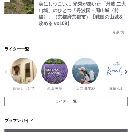
実にしつこい… 光秀が築いた「丹波 二大
山城」のひとつ「丹波国・周山城〈前
編〉」（京都府京都市）【戦国の山城を
攻める vol.09】
今泉 慎一
ライター一覧
細谷 としひで
泉山 幸聖
足立 亜里紗
佐藤 心真
ライター一覧
ブラマンガイド