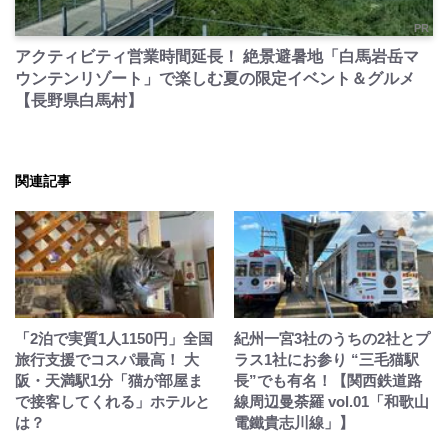
PR
アクティビティ営業時間延長！ 絶景避暑地「白馬岩岳マ
ウンテンリゾート」で楽しむ夏の限定イベント＆グルメ
【長野県白馬村】
関連記事
「2泊で実質1人1150円」全国
紀州一宮3社のうちの2社とプ
旅行支援でコスパ最高！ 大
ラス1社にお参り “三毛猫駅
阪・天満駅1分「猫が部屋ま
長”でも有名！【関西鉄道路
で接客してくれる」ホテルと
線周辺曼荼羅 vol.01「和歌山
は？
電鐵貴志川線」】