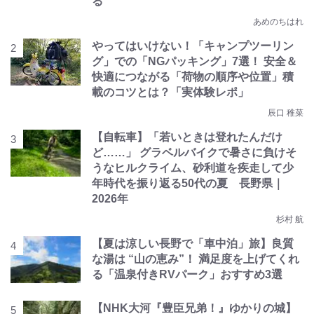
る
あめのちはれ
やってはいけない！「キャンプツーリン
グ」での「NGパッキング」7選！ 安全＆
快適につながる「荷物の順序や位置」積
載のコツとは？「実体験レポ」
辰口 稚菜
【自転車】「若いときは登れたんだけ
ど……」 グラベルバイクで暑さに負けそ
うなヒルクライム、砂利道を疾走して少
年時代を振り返る50代の夏 長野県｜
2026年
杉村 航
【夏は涼しい長野で「車中泊」旅】良質
な湯は “山の恵み”！ 満足度を上げてくれ
る「温泉付きRVパーク」おすすめ3選
【NHK大河『豊臣兄弟！』ゆかりの城】