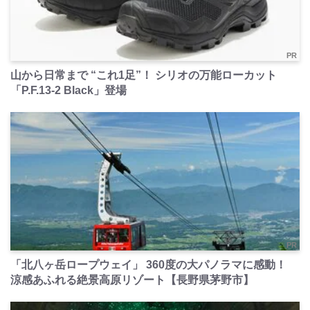
PR
山から日常まで “これ1足”！ シリオの万能ローカット
「P.F.13-2 Black」登場
PR
「北八ヶ岳ロープウェイ」 360度の大パノラマに感動！
涼感あふれる絶景高原リゾート【長野県茅野市】