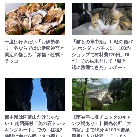
一度は行きたい「お伊勢参
「猫との車中泊」！ 軽の箱バ
り」冬ならではの伊勢神宮と
ン ホンダ・バモスに「100均
周辺の愉しみ「赤福・牡蠣・
ショップで材料費770円」DI
ラッコ」
Y！ その結果として「猫と一
緒に熟睡できた」レポート
熊本県は阿蘇山だけじゃな
【南会津に要チェックのキャ
い！ 南阿蘇村「免の石トレッ
ンプ場あり！】観光名所「大
キングルート」での「往復2
内宿」まで10分＆100％源泉
時間の幸せを呼ぶネコ探し」
風呂に入り放題！「こぼうし