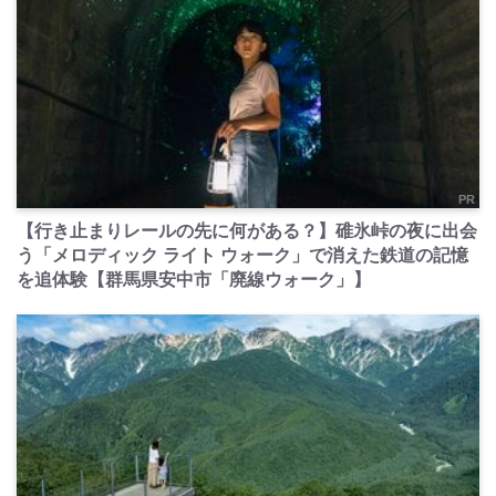
PR
【行き止まりレールの先に何がある？】碓氷峠の夜に出会
う「メロディック ライト ウォーク」で消えた鉄道の記憶
を追体験【群馬県安中市「廃線ウォーク」】