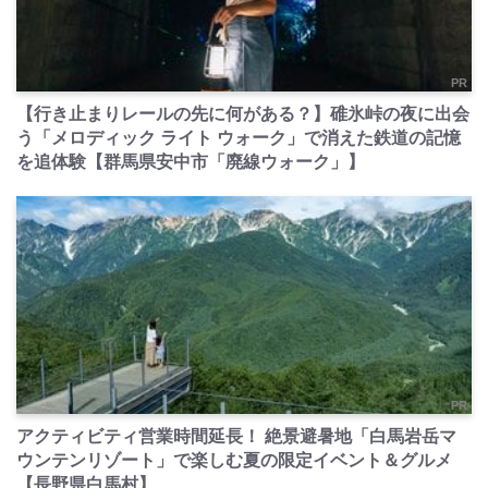
PR
【行き止まりレールの先に何がある？】碓氷峠の夜に出会
う「メロディック ライト ウォーク」で消えた鉄道の記憶
を追体験【群馬県安中市「廃線ウォーク」】
PR
アクティビティ営業時間延長！ 絶景避暑地「白馬岩岳マ
ウンテンリゾート」で楽しむ夏の限定イベント＆グルメ
【長野県白馬村】