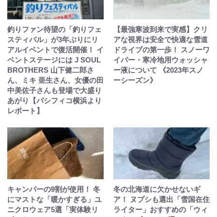
釣りファン待望の「釣りフェ
【最強寒波到来で実感】クリ
スティバル」が3年ぶりにリ
アな視界は安全で快適な雪道
アルイベントで復活開催！ イ
ドライブの第一歩！ スノーワ
ベントステージには J SOUL
イパー・寒冷地用ウォッシャ
BROTHERS 山下健二郎さ
ー液について 《2023年スノ
ん、ミキ 亜生さん、女優の田
ーシーズン》
中美佐子さんも登場で大盛り
あがり【パシフィコ横浜より
レポート】
キャンパーの9割が使用！ 冬
冬の北海道に欠かせないギ
にマストな「暖かすぎる」ユ
ア！ ヌプシも選出「雪国在住
ニクロウェア5選「実体験リ
ライター」おすすめの「ウィ