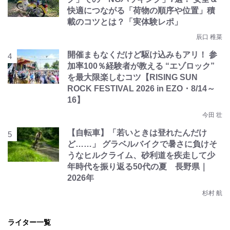
快適につながる「荷物の順序や位置」積
載のコツとは？「実体験レポ」
辰口 稚菜
開催まもなくだけど駆け込みもアリ！ 参
加率100％経験者が教える “エゾロック”
を最大限楽しむコツ【RISING SUN
ROCK FESTIVAL 2026 in EZO・8/14～
16】
今田 壮
【自転車】「若いときは登れたんだけ
ど……」 グラベルバイクで暑さに負けそ
うなヒルクライム、砂利道を疾走して少
年時代を振り返る50代の夏 長野県｜
2026年
杉村 航
ライター一覧