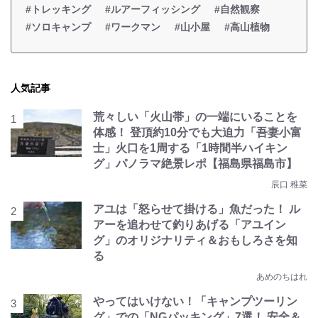
#トレッキング
#ルアーフィッシング
#自然観察
#ソロキャンプ
#ワークマン
#山小屋
#高山植物
人気記事
荒々しい「火山帯」の一端にいることを
体感！ 登頂約10分でも大迫力「吾妻小富
士」火口を1周する「1時間半ハイキン
グ」パノラマ絶景レポ【福島県福島市】
辰口 稚菜
アユは「怒らせて掛ける」魚だった！ ル
アーを追わせて釣りあげる「アユイン
グ」のオリジナリティ＆おもしろさを知
る
あめのちはれ
やってはいけない！「キャンプツーリン
グ」での「NGパッキング」7選！ 安全＆