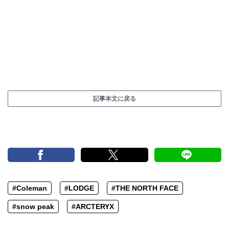
記事本文に戻る
#Coleman
#LODGE
#THE NORTH FACE
#snow peak
#ARCTERYX