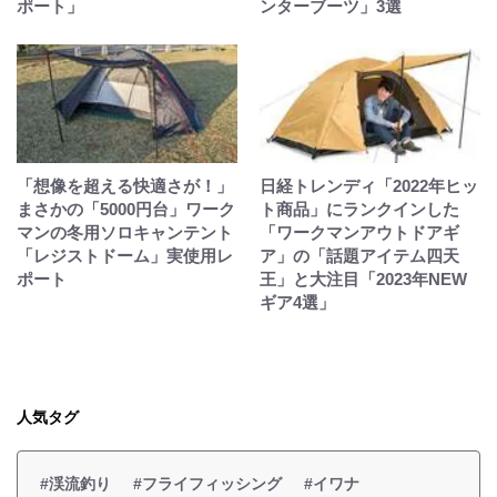
ポート」
ンターブーツ」3選
「想像を超える快適さが！」
日経トレンディ「2022年ヒッ
まさかの「5000円台」ワーク
ト商品」にランクインした
マンの冬用ソロキャンテント
「ワークマンアウトドアギ
「レジストドーム」実使用レ
ア」の「話題アイテム四天
ポート
王」と大注目「2023年NEW
ギア4選」
人気タグ
#渓流釣り
#フライフィッシング
#イワナ