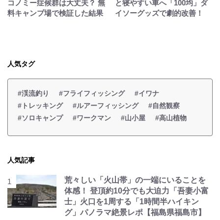
コノミー症候群は大丈夫？ 無
と寝やすい車へ「100均」ダ
料キャンプ場で検証した結果
イソーグッズで劇的改善！
人気タグ
#渓流釣り
#フライフィッシング
#イワナ
#トレッキング
#ルアーフィッシング
#自然観察
#ソロキャンプ
#ワークマン
#山小屋
#高山植物
人気記事
荒々しい「火山帯」の一端にいることを
体感！ 登頂約10分でも大迫力「吾妻小富
士」火口を1周する「1時間半ハイキン
グ」パノラマ絶景レポ【福島県福島市】