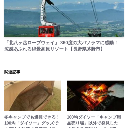
PR
「北八ヶ岳ロープウェイ」 360度の大パノラマに感動！
涼感あふれる絶景高原リゾート【長野県茅野市】
関連記事
冬キャンプでも爆睡できる！
100均ダイソー「キャンプ用
100均「ダイソー」グッズで
品売り場」以外で発見した