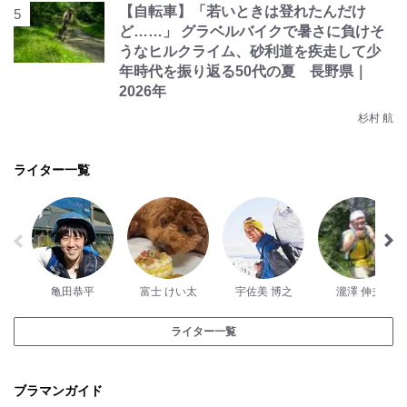
【自転車】「若いときは登れたんだけ
ど……」 グラベルバイクで暑さに負けそ
うなヒルクライム、砂利道を疾走して少
年時代を振り返る50代の夏 長野県｜
2026年
杉村 航
ライター一覧
亀田恭平
富士 けい太
宇佐美 博之
瀧澤 伸夫
ライター一覧
ブラマンガイド