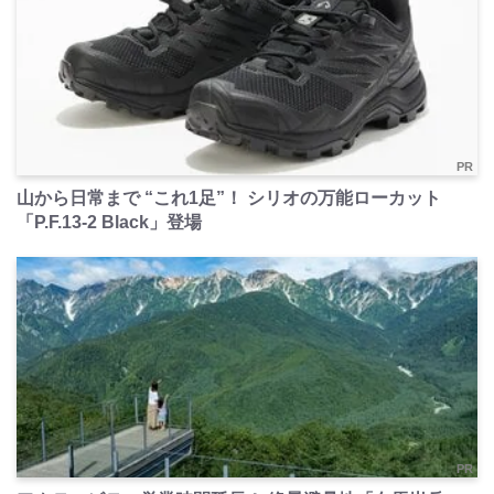
PR
山から日常まで “これ1足”！ シリオの万能ローカット
「P.F.13-2 Black」登場
PR