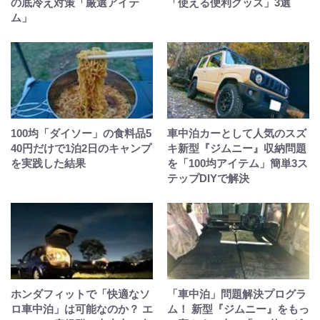
の底冷え対策「厳選アイテ
「使える便利グッズ」3選
ム」
100均「ダイソー」の食料品5
車中泊カーとして人気のスズ
40円だけで1泊2日のキャンプ
キ新型『ジムニー』収納問題
を実践した結果
を「100均アイテム」簡単3ス
テップDIYで解決
ホンダフィットで「快適なソ
「車中泊」問題解決プログラ
ロ車中泊」は可能なのか？ エ
ム！ 新型『ジムニー』をもっ