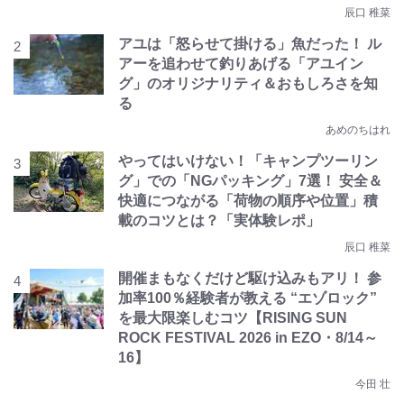
辰口 稚菜
アユは「怒らせて掛ける」魚だった！ ル
アーを追わせて釣りあげる「アユイン
グ」のオリジナリティ＆おもしろさを知
る
あめのちはれ
やってはいけない！「キャンプツーリン
グ」での「NGパッキング」7選！ 安全＆
快適につながる「荷物の順序や位置」積
載のコツとは？「実体験レポ」
辰口 稚菜
開催まもなくだけど駆け込みもアリ！ 参
加率100％経験者が教える “エゾロック”
を最大限楽しむコツ【RISING SUN
ROCK FESTIVAL 2026 in EZO・8/14～
16】
今田 壮