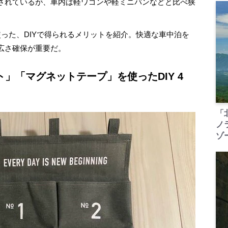
されているが、車内は軽ワゴンや軽ミニバンなどと比べ狭
。
った、DIYで得られるメリットを紹介。快適な車中泊を
広さ確保が重要だ。
」「マグネットテープ」を使ったDIY 4
「
ノ
ゾ