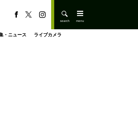
集・ニュース
ライブカメラ
登りはじめました
缶たん”CAN”P料理
小屋を興して
国の街角で
ーのネパール移住見聞録「Like a Rolling Stone」
具＆技術研究所
きららの“おぜ沼“日記
山小屋はじめます
載
スキー場
今日はどこでととのう？
山小屋