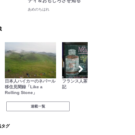
ティ＆おもしろさを知る
あめのちはれ
載
日本人ハイカーのネパール
フランス人茶商の茶国漫遊
ブーツ
移住見聞録「Like a
記
Rolling Stone」
連載一覧
気タグ