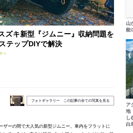
山
能ロ
スズキ新型『ジムニー』収納問題を
ステップDIYで解決
ティ
フォトギャラリー この記事の全ての写真を見る
ア
地
し
白
ユーザーの間で大人気の新型ジムニー。車内をフラットに