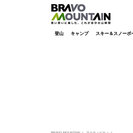
登山
キャンプ
スキー＆スノーボ
山小屋泊
山小屋ライブカメラ
テント泊
雪山
低山
山ご飯
その他登山
焚き火
その他キャンプ
スキー場ライブカ
バックカントリー
日帰り
キャンプ飯
スキー場
BRAVO MOUNTAIN
アクティビティ