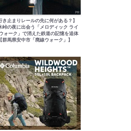
PR
行き止まりレールの先に何がある？】
氷峠の夜に出会う「メロディック ライ
 ウォーク」で消えた鉄道の記憶を追体
【群馬県安中市「廃線ウォーク」】