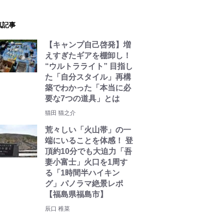
気記事
【キャンプ自己啓発】増
えすぎたギアを棚卸し！
“ウルトラライト” 目指し
た「自分スタイル」再構
築でわかった「本当に必
要な7つの道具」とは
猫田 猫之介
荒々しい「火山帯」の一
端にいることを体感！ 登
頂約10分でも大迫力「吾
妻小富士」火口を1周す
る「1時間半ハイキン
グ」パノラマ絶景レポ
【福島県福島市】
辰口 稚菜