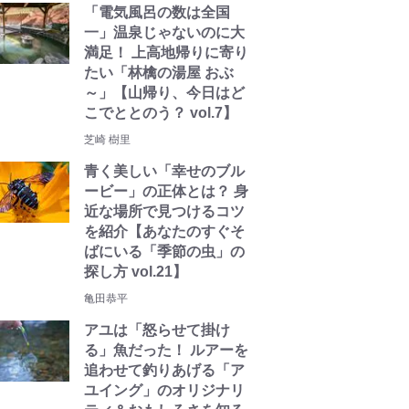
「電気風呂の数は全国
一」温泉じゃないのに大
満足！ 上高地帰りに寄り
たい「林檎の湯屋 おぶ
～」【山帰り、今日はど
こでととのう？ vol.7】
芝崎 樹里
青く美しい「幸せのブル
ービー」の正体とは？ 身
近な場所で見つけるコツ
を紹介【あなたのすぐそ
ばにいる「季節の虫」の
探し方 vol.21】
亀田恭平
アユは「怒らせて掛け
る」魚だった！ ルアーを
追わせて釣りあげる「ア
ユイング」のオリジナリ