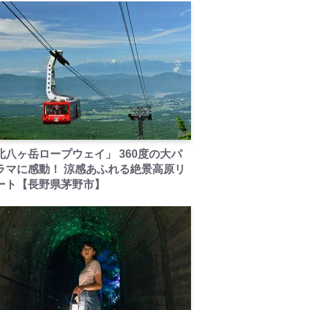
PR
北八ヶ岳ロープウェイ」 360度の大パ
ラマに感動！ 涼感あふれる絶景高原リ
ート【長野県茅野市】