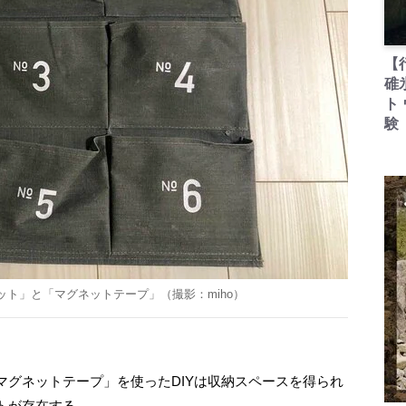
【
碓
ト
験
ット」と「マグネットテープ」（撮影：
miho
）
グネットテープ」を使ったDIYは収納スペースを得られ
トが存在する。