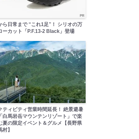
PR
から日常まで “これ1足”！ シリオの万
ーカット「P.F.13-2 Black」登場
PR
クティビティ営業時間延長！ 絶景避暑
「白馬岩岳マウンテンリゾート」で楽
む夏の限定イベント＆グルメ【長野県
馬村】