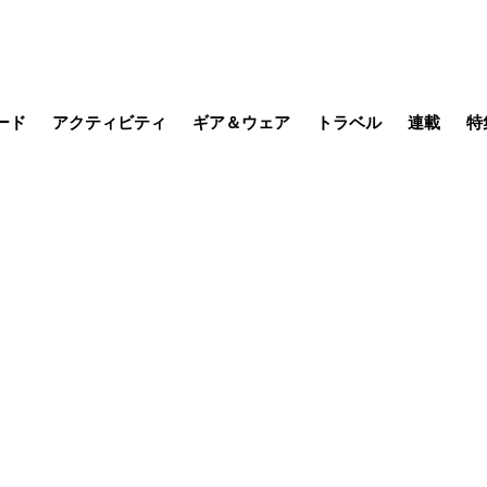
ード
アクティビティ
ギア＆ウェア
トラベル
連載
特
メラ
MTB
写真・動画
その他アクティビティ
キャンプ
スノー
その他
温泉・宿
名所・観光
季節の虫
日本で山
缶詰博士の
そこに山
ブーツの
日本人ハイカ
低山小道
尾瀬ガイド
わたし、
その他連
フィッシング
登山
食事・お酒
山帰り、