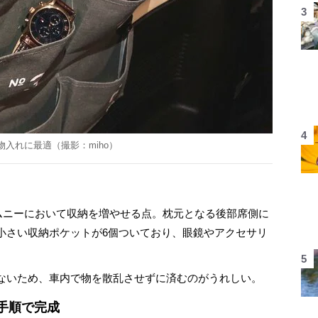
物入れに最適（撮影：
miho
）
ムニーにおいて収納を増やせる点。枕元となる後部席側に
小さい収納ポケットが6個ついており、眼鏡やアクセサリ
ないため、車内で物を散乱させずに済むのがうれしい。
の手順で完成