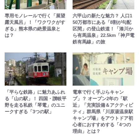
専用モノレールで行く「展望
六甲山の新たな魅力？ 人口1
露天風呂」！「ワクワクがす
50万都市にある「8割が勾配
ぎる」熊本県の絶景温泉と
区間」の登山鉄道！「湊川か
は？
ら有馬温泉」22.5km「神戸電
鉄有馬線」の旅
「平らな鉄路」に魅力あふれ
電車で行く手ぶらキャン
る「山の駅」！ 四国・讃岐平
プ」？ オープン2年の「駅
野を走る私鉄「琴電」のユニ
近」「充実設備＆アクティビ
ークすぎる「3つの駅」
ティ」群馬県「川原湯温泉駅
キャンプ場」をアウトドア初
心者におすすめする「4つの
理由」とは？