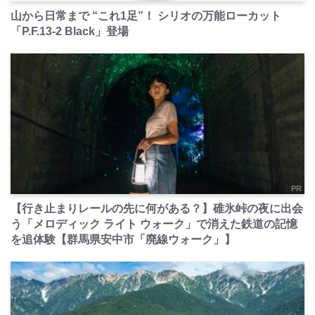
山から日常まで “これ1足”！ シリオの万能ローカット
「P.F.13-2 Black」登場
PR
【行き止まりレールの先に何がある？】碓氷峠の夜に出会
う「メロディック ライト ウォーク」で消えた鉄道の記憶
を追体験【群馬県安中市「廃線ウォーク」】