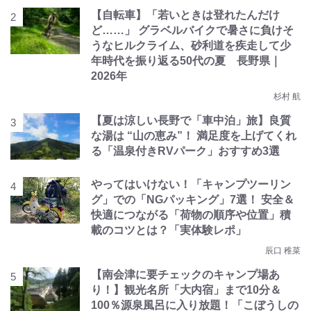
【自転車】「若いときは登れたんだけ
ど……」 グラベルバイクで暑さに負けそ
うなヒルクライム、砂利道を疾走して少
年時代を振り返る50代の夏 長野県｜
2026年
杉村 航
【夏は涼しい長野で「車中泊」旅】良質
な湯は “山の恵み”！ 満足度を上げてくれ
る「温泉付きRVパーク」おすすめ3選
やってはいけない！「キャンプツーリン
グ」での「NGパッキング」7選！ 安全＆
快適につながる「荷物の順序や位置」積
載のコツとは？「実体験レポ」
辰口 稚菜
【南会津に要チェックのキャンプ場あ
り！】観光名所「大内宿」まで10分＆
100％源泉風呂に入り放題！「こぼうしの