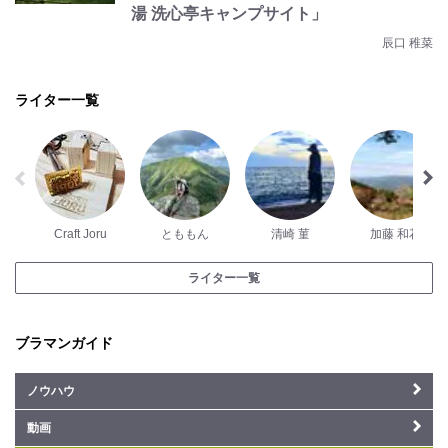
湯 洗心亭キャンプサイト」
辰口 稚菜
ライター一覧
Craft Joru
とももん
清崎 菫
加藤 和花
ライター一覧
ブラマンガイド
ノウハウ
動画