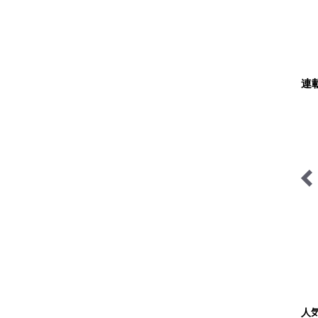
連
興して
ハンモックハイキング -基
日本で山登りはじめました
礎と応用-
人