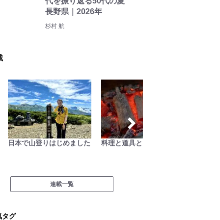
代を振り返る50代の夏
長野県｜2026年
杉村 航
載
料理と道具とアウトドア
「山岳遭難」のリアル＜山
日本人
梨県警＞
移住見聞
Rollin
連載一覧
気タグ