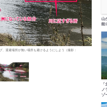
山
能ロ
ブ、退避場所が無い場所も避けるようにしよう（撮影：
「
ノ
ゾ