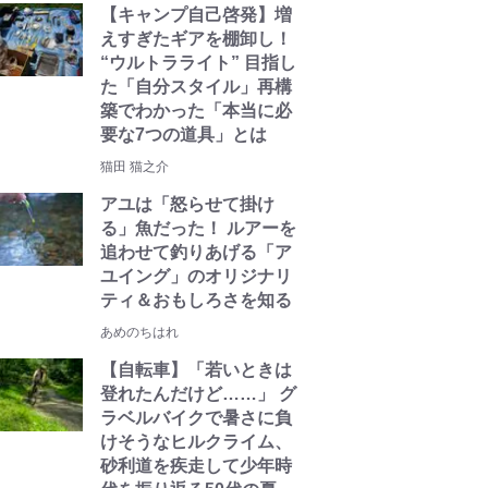
【キャンプ自己啓発】増
えすぎたギアを棚卸し！
“ウルトラライト” 目指し
た「自分スタイル」再構
築でわかった「本当に必
要な7つの道具」とは
猫田 猫之介
アユは「怒らせて掛け
る」魚だった！ ルアーを
追わせて釣りあげる「ア
ユイング」のオリジナリ
ティ＆おもしろさを知る
あめのちはれ
【自転車】「若いときは
登れたんだけど……」 グ
ラベルバイクで暑さに負
けそうなヒルクライム、
砂利道を疾走して少年時