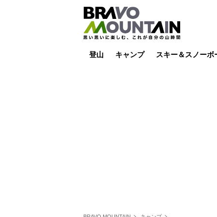
登山
キャンプ
スキー＆スノーボ
山小屋泊
山小屋ライブカメラ
テント泊
雪山
低山
山ご飯
その他登山
焚き火
その他キャンプ
スキー場ライブカ
バックカントリー
日帰り
キャンプ飯
スキー場
BRAVO MOUNTAIN
キャンプ