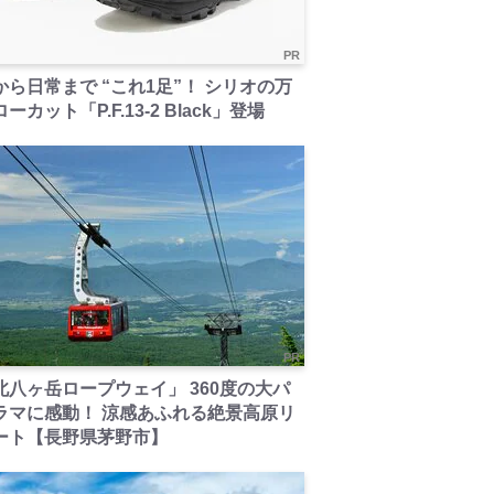
PR
から日常まで “これ1足”！ シリオの万
ーカット「P.F.13-2 Black」登場
PR
北八ヶ岳ロープウェイ」 360度の大パ
ラマに感動！ 涼感あふれる絶景高原リ
ート【長野県茅野市】