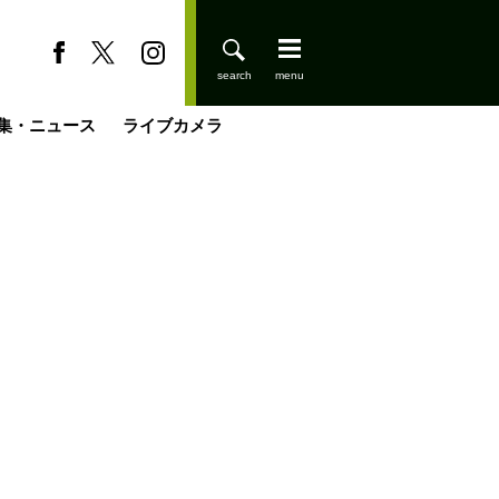
集・ニュース
ライブカメラ
登りはじめました
缶たん”CAN”P料理
小屋を興して
国の街角で
ーのネパール移住見聞録「Like a Rolling Stone」
具＆技術研究所
きららの“おぜ沼“日記
山小屋はじめます
載
スキー場
今日はどこでととのう？
山小屋