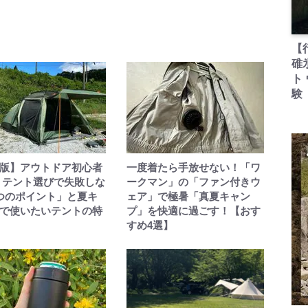
【
碓
ト
験
版】アウトドア初心者
一度着たら手放せない！「ワ
 テント選びで失敗しな
ークマン」の「ファン付きウ
つのポイント」と夏キ
ェア」で極暑「真夏キャン
で使いたいテントの特
プ」を快適に過ごす！【おす
すめ4選】