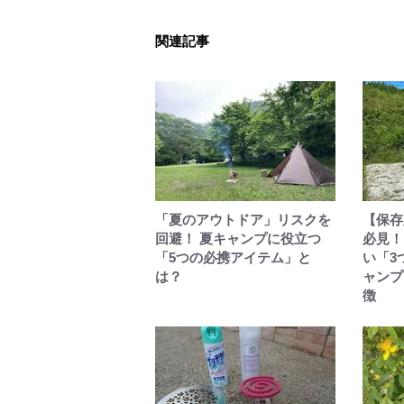
関連記事
「夏のアウトドア」リスクを
【保存
回避！ 夏キャンプに役立つ
必見！
「5つの必携アイテム」と
い「3
は？
ャンプ
徴