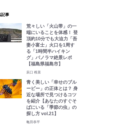
気記事
荒々しい「火山帯」の一
端にいることを体感！ 登
頂約10分でも大迫力「吾
妻小富士」火口を1周す
る「1時間半ハイキン
グ」パノラマ絶景レポ
【福島県福島市】
辰口 稚菜
青く美しい「幸せのブル
ービー」の正体とは？ 身
近な場所で見つけるコツ
を紹介【あなたのすぐそ
ばにいる「季節の虫」の
探し方 vol.21】
亀田恭平