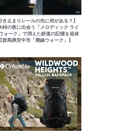
PR
行き止まりレールの先に何がある？】
氷峠の夜に出会う「メロディック ライ
 ウォーク」で消えた鉄道の記憶を追体
【群馬県安中市「廃線ウォーク」】