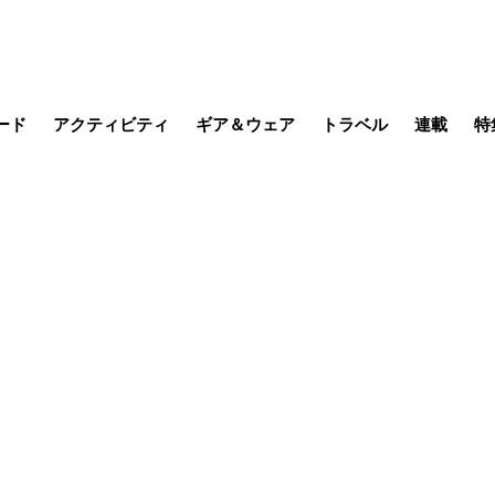
ード
アクティビティ
ギア＆ウェア
トラベル
連載
特
メラ
MTB
写真・動画
その他アクティビティ
キャンプ
スノー
その他
温泉・宿
名所・観光
季節の虫
日本で山
缶詰博士の
そこに山
ブーツの
日本人ハイカ
低山小道
尾瀬ガイド
わたし、
その他連
フィッシング
登山
食事・お酒
山帰り、