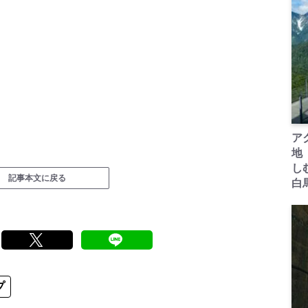
ア
地
し
記事本文に戻る
白
プ