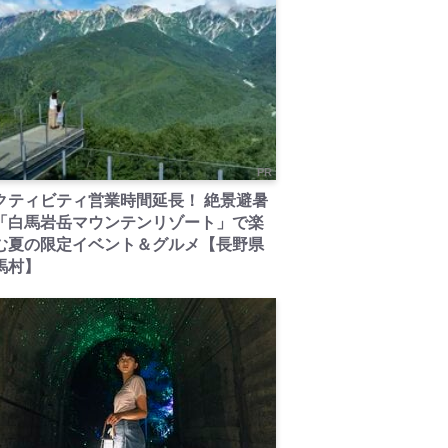
PR
クティビティ営業時間延長！ 絶景避暑
「白馬岩岳マウンテンリゾート」で楽
む夏の限定イベント＆グルメ【長野県
馬村】