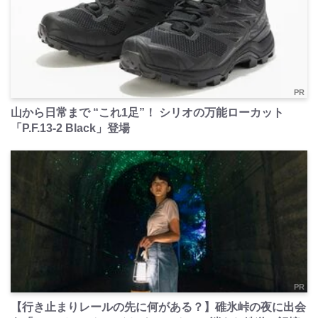
PR
山から日常まで “これ1足”！ シリオの万能ローカット
「P.F.13-2 Black」登場
PR
【行き止まりレールの先に何がある？】碓氷峠の夜に出会