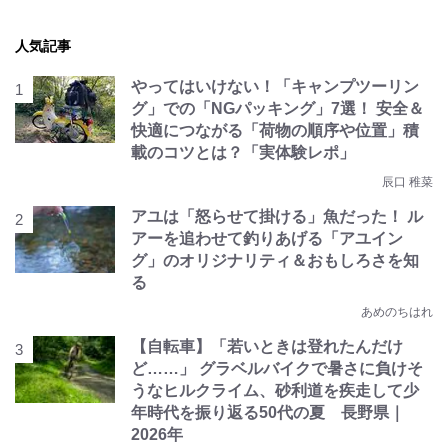
人気記事
やってはいけない！「キャンプツーリン
グ」での「NGパッキング」7選！ 安全＆
快適につながる「荷物の順序や位置」積
載のコツとは？「実体験レポ」
辰口 稚菜
アユは「怒らせて掛ける」魚だった！ ル
アーを追わせて釣りあげる「アユイン
グ」のオリジナリティ＆おもしろさを知
る
あめのちはれ
【自転車】「若いときは登れたんだけ
ど……」 グラベルバイクで暑さに負けそ
うなヒルクライム、砂利道を疾走して少
年時代を振り返る50代の夏 長野県｜
2026年