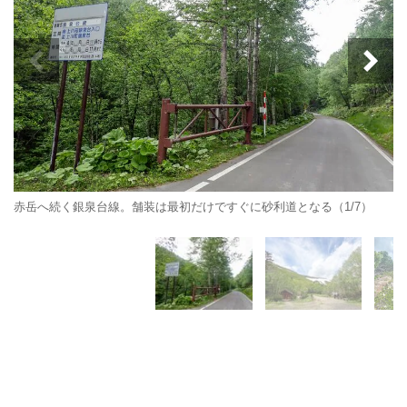
赤岳へ続く銀泉台線。舗装は最初だけですぐに砂利道となる（1/7）