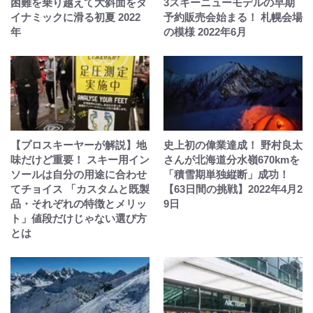
困難を乗り越えて大斜面をダ
3スキーニューモデルの早期
イナミックに滑る初夏 2022
予約販売会始まる！ 札幌会場
年
の模様 2022年6月
【プロスキーヤーが解説】地
史上初の偉業達成！ 野村良太
味だけど重要！ スキー用イン
さんが北海道分水嶺670kmを
ソールは自分の用途に合わせ
「積雪期単独縦断」成功！
てチョイス 「カスタムと既製
【63日間の挑戦】2022年4月2
品・それぞれの特徴とメリッ
9日
ト」値段だけじゃない選び方
とは