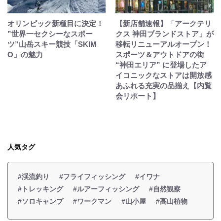
オリンピック新種目に決定！
【新店舗速報】「アークテリ
”世界一セクシーなスポー
クス 神田ブランドストア」が
ツ”山岳スキー競技「SKIM
移転リニューアルオープン！
O」の魅力
スポーツ＆アウトドアの街
“神田エリア” に登場したア
イコニックなストアは開放感
あふれる充実の品揃え【内覧
会リポート】
人気タグ
#渓流釣り
#フライフィッシング
#イワナ
#トレッキング
#ルアーフィッシング
#自然観察
#ソロキャンプ
#ワークマン
#山小屋
#高山植物