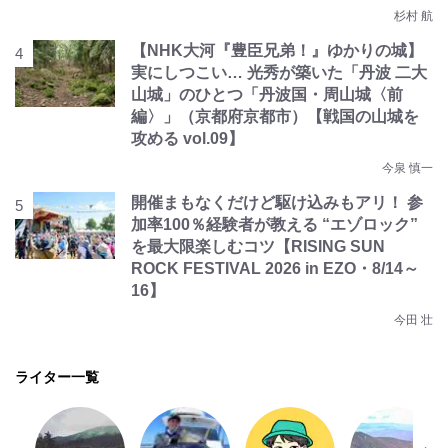
杉村 航
【NHK大河『豊臣兄弟！』ゆかりの城】
実にしつこい… 光秀が築いた「丹波 二大
山城」のひとつ「丹波国・周山城〈前
編〉」（京都府京都市）【戦国の山城を
攻める vol.09】
今泉 慎一
開催まもなくだけど駆け込みもアリ！ 参
加率100％経験者が教える “エゾロック”
を最大限楽しむコツ【RISING SUN
ROCK FESTIVAL 2026 in EZO・8/14～
16】
今田 壮
ライター一覧